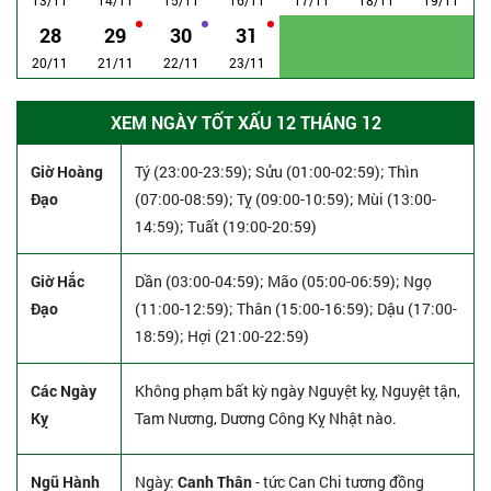
28
29
30
31
20/11
21/11
22/11
23/11
XEM NGÀY TỐT XẤU 12 THÁNG 12
Giờ Hoàng
Tý (23:00-23:59); Sửu (01:00-02:59); Thìn
Đạo
(07:00-08:59); Tỵ (09:00-10:59); Mùi (13:00-
14:59); Tuất (19:00-20:59)
Giờ Hắc
Dần (03:00-04:59); Mão (05:00-06:59); Ngọ
Đạo
(11:00-12:59); Thân (15:00-16:59); Dậu (17:00-
18:59); Hợi (21:00-22:59)
Các Ngày
Không phạm bất kỳ ngày Nguyệt kỵ, Nguyệt tận,
Kỵ
Tam Nương, Dương Công Kỵ Nhật nào.
Ngũ Hành
Ngày:
Canh Thân
- tức Can Chi tương đồng