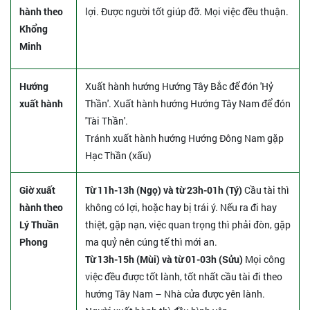
hành theo
lợi. Được người tốt giúp đỡ. Mọi việc đều thuận.
Khổng
Minh
Hướng
Xuất hành hướng Hướng Tây Bắc để đón 'Hỷ
xuất hành
Thần'. Xuất hành hướng Hướng Tây Nam để đón
'Tài Thần'.
Tránh xuất hành hướng Hướng Đông Nam gặp
Hạc Thần (xấu)
Giờ xuất
Từ 11h-13h (Ngọ) và từ 23h-01h (Tý)
Cầu tài thì
hành theo
không có lợi, hoặc hay bị trái ý. Nếu ra đi hay
Lý Thuần
thiệt, gặp nạn, việc quan trọng thì phải đòn, gặp
Phong
ma quỷ nên cúng tế thì mới an.
Từ 13h-15h (Mùi) và từ 01-03h (Sửu)
Mọi công
việc đều được tốt lành, tốt nhất cầu tài đi theo
hướng Tây Nam – Nhà cửa được yên lành.