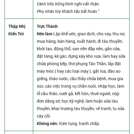
Cánh hữu bổng hình nghi cẩn thận,
Phụ nhân tùy khách tẩu bất hoàn."
Thập Nhị
Trực Thành
Kiến Trừ
Nên làm
Lập khế ước, giao dịch, cho vay, thu nợ,
mua hàng, bán hàng, xuất hành, đi tàu thuyền,
khởi tạo, động thổ, san nền đắp nền, gắn cửa,
đặt táng, kê gác, dựng xây kho vựa, làm hay sửa
chữa phòng bếp, thờ phụng Táo Thần, lắp đặt
máy móc ( hay các loại máy ), gặt lúa, đào ao
giếng, tháo nước, cầu thầy chữa bệnh, mua gia
súc, các việc trong vụ chăn nuôi, nhập học, làm
lễ cầu thân, cưới gả, kết hôn, thuê người, nộp
đơn dâng sớ, học kỹ nghệ, làm hoặc sửa tàu
thuyền, khai trương tàu thuyền, vẽ tranh, tu sửa
cây cối.
Không nên:
Kiện tụng, tranh chấp.