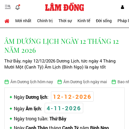
Mới nhất
Chính trị
Thời sự
Kinh tế
Đời sống
Pháp 
ÂM DƯƠNG LỊCH NGÀY 12 THÁNG 12
NĂM 2026
Thứ Bảy, ngày 12/12/2026 Dương Lịch, tức ngày 4 Tháng
Mười Một (Canh Tý) Âm Lịch (Bính Ngọ) là ngày tốt
Âm Dương lịch hôm nay
Âm Dương lịch ngày mai
Bao n
12-12-2026
Ngày
Dương lịch
:
4-11-2026
Ngày
Âm lịch
:
Ngày trong tuần:
Thứ Bảy
Ngày
Canh Thân
tháng
Canh Tý
năm
Bính Ngọ