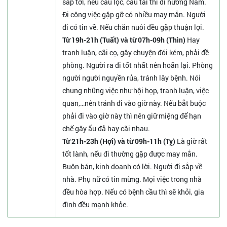
sắp tới, nếu cầu lộc, cầu tài thì đi hướng Nam.
Đi công việc gặp gỡ có nhiều may mắn. Người
đi có tin về. Nếu chăn nuôi đều gặp thuận lợi.
Từ 19h-21h (Tuất) và từ 07h-09h (Thìn)
Hay
tranh luận, cãi cọ, gây chuyện đói kém, phải đề
phòng. Người ra đi tốt nhất nên hoãn lại. Phòng
người người nguyền rủa, tránh lây bệnh. Nói
chung những việc như hội họp, tranh luận, việc
quan,…nên tránh đi vào giờ này. Nếu bắt buộc
phải đi vào giờ này thì nên giữ miệng để hạn
chế gây ẩu đả hay cãi nhau.
Từ 21h-23h (Hợi) và từ 09h-11h (Tỵ)
Là giờ rất
tốt lành, nếu đi thường gặp được may mắn.
Buôn bán, kinh doanh có lời. Người đi sắp về
nhà. Phụ nữ có tin mừng. Mọi việc trong nhà
đều hòa hợp. Nếu có bệnh cầu thì sẽ khỏi, gia
đình đều mạnh khỏe.