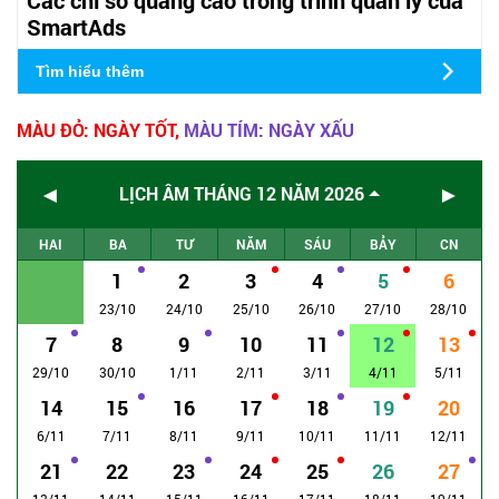
SmartAds
Tìm hiểu thêm
MÀU ĐỎ: NGÀY TỐT,
MÀU TÍM: NGÀY XẤU
◄
►
LỊCH ÂM THÁNG 12 NĂM 2026
HAI
BA
TƯ
NĂM
SÁU
BẢY
CN
1
2
3
4
5
6
23/10
24/10
25/10
26/10
27/10
28/10
7
8
9
10
11
12
13
29/10
30/10
1/11
2/11
3/11
4/11
5/11
14
15
16
17
18
19
20
6/11
7/11
8/11
9/11
10/11
11/11
12/11
21
22
23
24
25
26
27
13/11
14/11
15/11
16/11
17/11
18/11
19/11