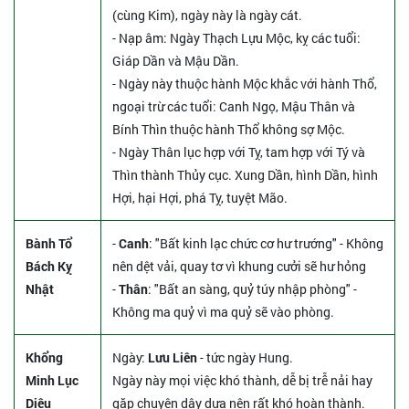
(cùng Kim), ngày này là ngày cát.
- Nạp âm: Ngày Thạch Lựu Mộc, kỵ các tuổi:
Giáp Dần và Mậu Dần.
- Ngày này thuộc hành Mộc khắc với hành Thổ,
ngoại trừ các tuổi: Canh Ngọ, Mậu Thân và
Bính Thìn thuộc hành Thổ không sợ Mộc.
- Ngày Thân lục hợp với Tỵ, tam hợp với Tý và
Thìn thành Thủy cục. Xung Dần, hình Dần, hình
Hợi, hại Hợi, phá Tỵ, tuyệt Mão.
Bành Tổ
-
Canh
: "Bất kinh lạc chức cơ hư trướng" - Không
Bách Kỵ
nên dệt vải, quay tơ vì khung cưởi sẽ hư hỏng
Nhật
-
Thân
: "Bất an sàng, quỷ túy nhập phòng" -
Không ma quỷ vì ma quỷ sẽ vào phòng.
Khổng
Ngày:
Lưu Liên
- tức ngày Hung.
Minh Lục
Ngày này mọi việc khó thành, dễ bị trễ nải hay
Diệu
gặp chuyện dây dưa nên rất khó hoàn thành.