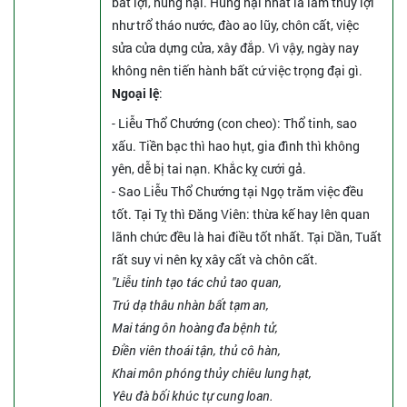
bất lợi, hung hại. Hung hại nhất là làm thủy lợi
như trổ tháo nước, đào ao lũy, chôn cất, việc
sửa cửa dựng cửa, xây đắp. Vì vậy, ngày nay
không nên tiến hành bất cứ việc trọng đại gì.
Ngoại lệ
:
- Liễu Thổ Chướng (con cheo): Thổ tinh, sao
xấu. Tiền bạc thì hao hụt, gia đình thì không
yên, dễ bị tai nạn. Khắc kỵ cưới gả.
- Sao Liễu Thổ Chướng tại Ngọ trăm việc đều
tốt. Tại Tỵ thì Đăng Viên: thừa kế hay lên quan
lãnh chức đều là hai điều tốt nhất. Tại Dần, Tuất
rất suy vi nên kỵ xây cất và chôn cất.
"Liễu tinh tạo tác chủ tao quan,
Trú dạ thâu nhàn bất tạm an,
Mai táng ôn hoàng đa bệnh tử,
Điền viên thoái tận, thủ cô hàn,
Khai môn phóng thủy chiêu lung hạt,
Yêu đà bối khúc tự cung loan.