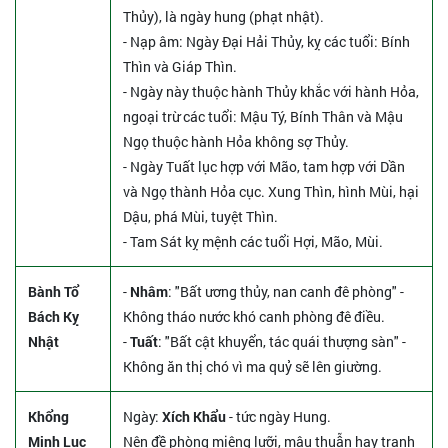
Thủy), là ngày hung (phạt nhật).
- Nạp âm: Ngày Đại Hải Thủy, kỵ các tuổi: Bính
Thìn và Giáp Thìn.
- Ngày này thuộc hành Thủy khắc với hành Hỏa,
ngoại trừ các tuổi: Mậu Tý, Bính Thân và Mậu
Ngọ thuộc hành Hỏa không sợ Thủy.
- Ngày Tuất lục hợp với Mão, tam hợp với Dần
và Ngọ thành Hỏa cục. Xung Thìn, hình Mùi, hại
Dậu, phá Mùi, tuyệt Thìn.
- Tam Sát kỵ mệnh các tuổi Hợi, Mão, Mùi.
Bành Tổ
-
Nhâm
: "Bất ương thủy, nan canh đê phòng" -
Bách Kỵ
Không tháo nước khó canh phòng đê điều.
Nhật
-
Tuất
: "Bất cật khuyển, tác quái thượng sàn" -
Không ăn thị chó vì ma quỷ sẽ lên giường.
Khổng
Ngày:
Xích Khẩu
- tức ngày Hung.
Minh Lục
Nên đề phòng miệng lưỡi, mâu thuẫn hay tranh