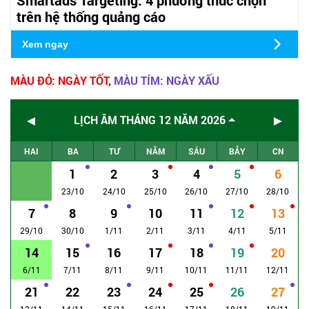
trên hệ thống quảng cáo
Xem ngay
MÀU ĐỎ: NGÀY TỐT,
MÀU TÍM: NGÀY XẤU
◄
►
LỊCH ÂM THÁNG 12 NĂM 2026
HAI
BA
TƯ
NĂM
SÁU
BẢY
CN
1
2
3
4
5
6
23/10
24/10
25/10
26/10
27/10
28/10
7
8
9
10
11
12
13
29/10
30/10
1/11
2/11
3/11
4/11
5/11
14
15
16
17
18
19
20
6/11
7/11
8/11
9/11
10/11
11/11
12/11
21
22
23
24
25
26
27
13/11
14/11
15/11
16/11
17/11
18/11
19/11