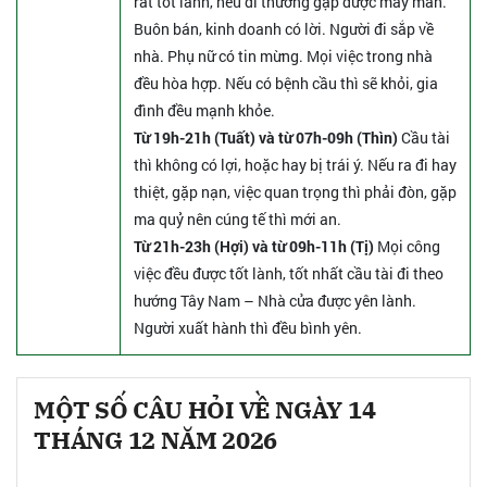
rất tốt lành, nếu đi thường gặp được may mắn.
Buôn bán, kinh doanh có lời. Người đi sắp về
nhà. Phụ nữ có tin mừng. Mọi việc trong nhà
đều hòa hợp. Nếu có bệnh cầu thì sẽ khỏi, gia
đình đều mạnh khỏe.
Từ 19h-21h (Tuất) và từ 07h-09h (Thìn)
Cầu tài
thì không có lợi, hoặc hay bị trái ý. Nếu ra đi hay
thiệt, gặp nạn, việc quan trọng thì phải đòn, gặp
ma quỷ nên cúng tế thì mới an.
Từ 21h-23h (Hợi) và từ 09h-11h (Tị)
Mọi công
việc đều được tốt lành, tốt nhất cầu tài đi theo
hướng Tây Nam – Nhà cửa được yên lành.
Người xuất hành thì đều bình yên.
MỘT SỐ CÂU HỎI VỀ NGÀY 14
THÁNG 12 NĂM 2026