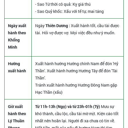
- Sao Tứ thời cô quả: Kỵ giá thú
- Sao Quỷ khốc: Xấu với tế tự, mai táng
Ngày xuất
Ngày
Thiên Dương :
Xuất hành tốt, cầu tài được
hành theo
tài. Hỏi vợ được vợ. Mọi việc đều như ý muốn.
Khổng
Minh
Hướng
Xuất hành hướng Hướng chính Nam để đón 'Hỷ
xuất hành
Thần'. Xuất hành hướng Hướng Tây để đón 'Tài
Thần'.
Tránh xuất hành hướng Hướng Đông Nam gặp
Hạc Thần (xấu)
Giờ xuất
Từ 11h-13h (Ngọ) và từ 23h-01h (Tý)
Mưu sự
hành theo
khó thành, cầu lộc, cầu tài mờ mịt. Kiện cáo tốt
Lý Thuần
nhất nên hoãn lại. Người đi xa chưa có tin về.
Phong
Mất tiền, mất của nếu đi hướng Nam thì tìm