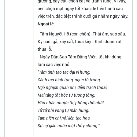
giường, xây cất, chôn cất và tranh tụng. Vì vậy,
nên chọn một ngày tốt khác để tiến hành các
việc trên, đặc biệt tránh cưới gả nhằm ngày này.
Ngoại lệ
:
- Tâm Nguyệt Hồ (con chồn): Thái âm, sao xấu.
Kỵ cưới gả, xây cất, thưa kiện. Kinh doanh ắt
thua lỗ.
- Ngày Dần Sao Tâm Đăng Viên, tốt khi dùng
làm các việc nhỏ.
"Tâm tinh tạo tác đại vi hung,
Cánh tao hình tụng, ngục tù trung,
Ngỗ nghịch quan phi, điền trạch thoái,
Mai táng tốt bộc tử tương tòng.
Hôn nhân nhược thị phùng thử nhật,
Tử tử nhi vong tự mãn hung.
Tam niên chi nội liên tạo họa,
Sự sự giáo quân một thủy chung."