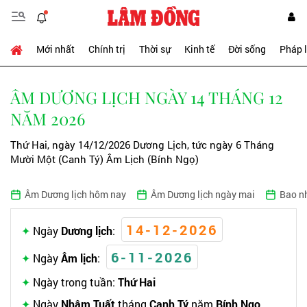
Mới nhất
Chính trị
Thời sự
Kinh tế
Đời sống
Pháp 
ÂM DƯƠNG LỊCH NGÀY 14 THÁNG 12
NĂM 2026
Thứ Hai, ngày 14/12/2026 Dương Lịch, tức ngày 6 Tháng
Mười Một (Canh Tý) Âm Lịch (Bính Ngọ)
Âm Dương lịch hôm nay
Âm Dương lịch ngày mai
Bao n
14-12-2026
Ngày
Dương lịch
:
6-11-2026
Ngày
Âm lịch
:
Ngày trong tuần:
Thứ Hai
Ngày
Nhâm Tuất
tháng
Canh Tý
năm
Bính Ngọ