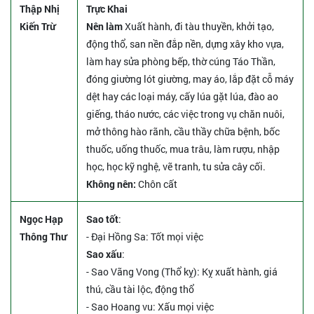
Thập Nhị
Trực Khai
Kiến Trừ
Nên làm
Xuất hành, đi tàu thuyền, khởi tạo,
động thổ, san nền đắp nền, dựng xây kho vựa,
làm hay sửa phòng bếp, thờ cúng Táo Thần,
đóng giường lót giường, may áo, lắp đặt cỗ máy
dệt hay các loại máy, cấy lúa gặt lúa, đào ao
giếng, tháo nước, các việc trong vụ chăn nuôi,
mở thông hào rãnh, cầu thầy chữa bệnh, bốc
thuốc, uống thuốc, mua trâu, làm rượu, nhập
học, học kỹ nghệ, vẽ tranh, tu sửa cây cối.
Không nên:
Chôn cất
Ngọc Hạp
Sao tốt
:
Thông Thư
- Đại Hồng Sa: Tốt mọi việc
Sao xấu
:
- Sao Vãng Vong (Thổ kỵ): Kỵ xuất hành, giá
thú, cầu tài lộc, động thổ
- Sao Hoang vu: Xấu mọi việc