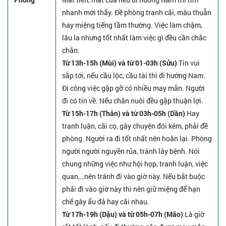
nhanh mới thấy. Đề phòng tranh cãi, mâu thuẫn
hay miệng tiếng tầm thường. Việc làm chậm,
lâu la nhưng tốt nhất làm việc gì đều cần chắc
chắn.
Từ 13h-15h (Mùi) và từ 01-03h (Sửu)
Tin vui
sắp tới, nếu cầu lộc, cầu tài thì đi hướng Nam.
Đi công việc gặp gỡ có nhiều may mắn. Người
đi có tin về. Nếu chăn nuôi đều gặp thuận lợi.
Từ 15h-17h (Thân) và từ 03h-05h (Dần)
Hay
tranh luận, cãi cọ, gây chuyện đói kém, phải đề
phòng. Người ra đi tốt nhất nên hoãn lại. Phòng
người người nguyền rủa, tránh lây bệnh. Nói
chung những việc như hội họp, tranh luận, việc
quan,…nên tránh đi vào giờ này. Nếu bắt buộc
phải đi vào giờ này thì nên giữ miệng để hạn
chế gây ẩu đả hay cãi nhau.
Từ 17h-19h (Dậu) và từ 05h-07h (Mão)
Là giờ