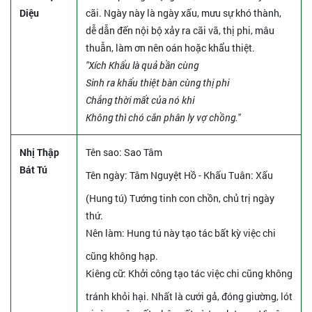
Diệu
cãi. Ngày này là ngày xấu, mưu sự khó thành,
dễ dẫn đến nội bộ xảy ra cãi vã, thị phi, mâu
thuẫn, làm ơn nên oán hoặc khẩu thiệt.
"Xích Khẩu là quả bần cùng
Sinh ra khẩu thiệt bàn cùng thị phi
Chẳng thời mất của nó khi
Không thì chó cắn phân ly vợ chồng."
Nhị Thập
Tên sao
: Sao Tâm
Bát Tú
Tên ngày
: Tâm Nguyệt Hồ - Khấu Tuân: Xấu
(Hung tú) Tướng tinh con chồn, chủ trị ngày
thứ.
Nên làm
: Hung tú này tạo tác bất kỳ việc chi
cũng không hạp.
Kiêng cữ
: Khởi công tạo tác việc chi cũng không
tránh khỏi hại. Nhất là cưới gả, đóng giường, lót