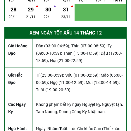
28
29
30
31
20/11
21/11
22/11
23/11
XEM NGÀY TỐT XẤU 14 THÁNG 12
Giờ Hoàng
Dần (03:00-04:59); Thìn (07:00-08:59); Tỵ
Đạo
(09:00-10:59); Thân (15:00-16:59); Dậu (17:00-
18:59); Hợi (21:00-22:59)
Giờ Hắc
Tí (23:00-0:59); Sửu (01:00-02:59); Mão (05:00-
Đạo
06:59); Ngọ (11:00-12:59); Mùi (13:00-14:59);
Tuất (19:00-20:59)
Các Ngày
Không phạm bất kỳ ngày Nguyệt kỵ, Nguyệt tận,
Kỵ
Tam Nương, Dương Công Kỵ Nhật nào.
Ngũ Hành
Ngày:
Nhâm Tuất
- tức Chi khắc Can (Thổ khắc