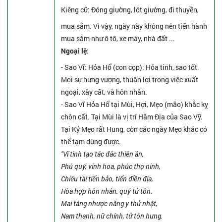
Kiêng cữ
: Đóng giường, lót giường, đi thuyền,
mua sắm. Vì vậy, ngày này không nên tiến hành
mua sắm như ô tô, xe máy, nhà đất ...
Ngoại lệ
:
- Sao Vĩ: Hỏa Hổ (con cọp): Hỏa tinh, sao tốt.
Mọi sự hưng vượng, thuận lợi trong việc xuất
ngoại, xây cất, và hôn nhân.
- Sao Vĩ Hỏa Hổ tại Mùi, Hợi, Mẹo (mão) khắc kỵ
chôn cất. Tại Mùi là vị trí Hãm Địa của Sao Vỹ.
Tại Kỷ Mẹo rất Hung, còn các ngày Mẹo khác có
thể tạm dùng được.
"Vĩ tinh tạo tác đắc thiên ân,
Phú quý, vinh hoa, phúc thọ ninh,
Chiêu tài tiến bảo, tiến điền địa,
Hòa hợp hôn nhân, quý tử tôn.
Mai táng nhược năng y thử nhật,
Nam thanh, nữ chính, tử tôn hưng.