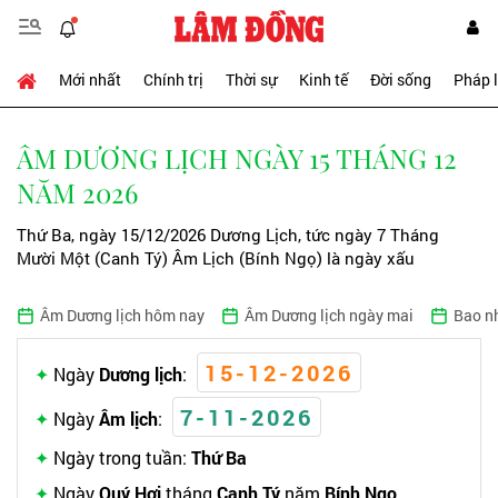
Mới nhất
Chính trị
Thời sự
Kinh tế
Đời sống
Pháp 
ÂM DƯƠNG LỊCH NGÀY 15 THÁNG 12
NĂM 2026
Thứ Ba, ngày 15/12/2026 Dương Lịch, tức ngày 7 Tháng
Mười Một (Canh Tý) Âm Lịch (Bính Ngọ) là ngày xấu
Âm Dương lịch hôm nay
Âm Dương lịch ngày mai
Bao n
15-12-2026
Ngày
Dương lịch
:
7-11-2026
Ngày
Âm lịch
:
Ngày trong tuần:
Thứ Ba
Ngày
Quý Hợi
tháng
Canh Tý
năm
Bính Ngọ