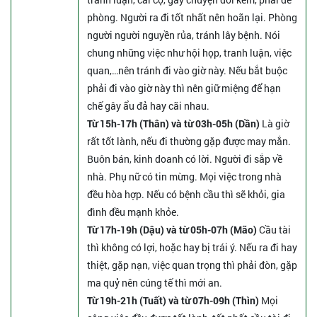
phòng. Người ra đi tốt nhất nên hoãn lại. Phòng
người người nguyền rủa, tránh lây bệnh. Nói
chung những việc như hội họp, tranh luận, việc
quan,…nên tránh đi vào giờ này. Nếu bắt buộc
phải đi vào giờ này thì nên giữ miệng để hạn
chế gây ẩu đả hay cãi nhau.
Từ 15h-17h (Thân) và từ 03h-05h (Dần)
Là giờ
rất tốt lành, nếu đi thường gặp được may mắn.
Buôn bán, kinh doanh có lời. Người đi sắp về
nhà. Phụ nữ có tin mừng. Mọi việc trong nhà
đều hòa hợp. Nếu có bệnh cầu thì sẽ khỏi, gia
đình đều mạnh khỏe.
Từ 17h-19h (Dậu) và từ 05h-07h (Mão)
Cầu tài
thì không có lợi, hoặc hay bị trái ý. Nếu ra đi hay
thiệt, gặp nạn, việc quan trọng thì phải đòn, gặp
ma quỷ nên cúng tế thì mới an.
Từ 19h-21h (Tuất) và từ 07h-09h (Thìn)
Mọi