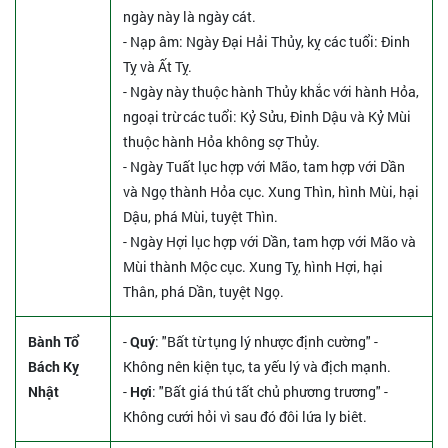
ngày này là ngày cát.
- Nạp âm: Ngày Đại Hải Thủy, kỵ các tuổi: Đinh
Tỵ và Ất Tỵ.
- Ngày này thuộc hành Thủy khắc với hành Hỏa,
ngoại trừ các tuổi: Kỷ Sửu, Đinh Dậu và Kỷ Mùi
thuộc hành Hỏa không sợ Thủy.
- Ngày Tuất lục hợp với Mão, tam hợp với Dần
và Ngọ thành Hỏa cục. Xung Thìn, hình Mùi, hại
Dậu, phá Mùi, tuyệt Thìn.
- Ngày Hợi lục hợp với Dần, tam hợp với Mão và
Mùi thành Mộc cục. Xung Tỵ, hình Hợi, hại
Thân, phá Dần, tuyệt Ngọ.
Bành Tổ
-
Quý
: "Bất từ tụng lý nhược định cường" -
Bách Kỵ
Không nên kiện tục, ta yếu lý và địch mạnh.
Nhật
-
Hợi
: "Bất giá thú tất chủ phương trương" -
Không cưới hỏi vì sau đó đôi lứa ly biêt.