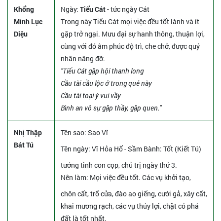
Khổng
Ngày:
Tiểu Cát
- tức ngày Cát
Minh Lục
Trong này Tiểu Cát mọi việc đều tốt lành và ít
Diệu
gặp trở ngại. Mưu đại sự hanh thông, thuận lợi,
cùng với đó âm phúc độ trì, che chở, được quý
nhân nâng đỡ.
"Tiểu Cát gặp hội thanh long
Cầu tài cầu lộc ở trong quẻ này
Cầu tài toại ý vui vầy
Bình an vô sự gặp thầy, gặp quen."
Nhị Thập
Tên sao
: Sao Vĩ
Bát Tú
Tên ngày
: Vĩ Hỏa Hổ - Sầm Bành: Tốt (Kiết Tú)
tướng tinh con cọp, chủ trị ngày thứ 3.
Nên làm
: Mọi việc đều tốt. Các vụ khởi tạo,
chôn cất, trổ cửa, đào ao giếng, cưới gả, xây cất,
khai mương rạch, các vụ thủy lợi, chặt cỏ phá
đất là tốt nhất.