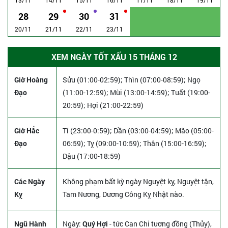
28
29
30
31
20/11
21/11
22/11
23/11
XEM NGÀY TỐT XẤU 15 THÁNG 12
Giờ Hoàng
Sửu (01:00-02:59); Thìn (07:00-08:59); Ngọ
Đạo
(11:00-12:59); Mùi (13:00-14:59); Tuất (19:00-
20:59); Hợi (21:00-22:59)
Giờ Hắc
Tí (23:00-0:59); Dần (03:00-04:59); Mão (05:00-
Đạo
06:59); Tỵ (09:00-10:59); Thân (15:00-16:59);
Dậu (17:00-18:59)
Các Ngày
Không phạm bất kỳ ngày Nguyệt kỵ, Nguyệt tận,
Kỵ
Tam Nương, Dương Công Kỵ Nhật nào.
Ngũ Hành
Ngày:
Quý Hợi
- tức Can Chi tương đồng (Thủy),