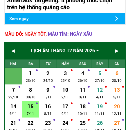
trên hệ thống quảng cáo
Xem ngay
MÀU ĐỎ: NGÀY TỐT,
MÀU TÍM: NGÀY XẤU
◄
►
LỊCH ÂM THÁNG 12 NĂM 2026
HAI
BA
TƯ
NĂM
SÁU
BẢY
CN
1
2
3
4
5
6
23/10
24/10
25/10
26/10
27/10
28/10
7
8
9
10
11
12
13
29/10
30/10
1/11
2/11
3/11
4/11
5/11
14
15
16
17
18
19
20
6/11
7/11
8/11
9/11
10/11
11/11
12/11
21
22
23
24
25
26
27
13/11
14/11
15/11
16/11
17/11
18/11
19/11