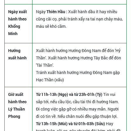
Ngày xuất
Ngày
Thiên Hầu :
Xuất hành dầu ít hay nhiều
hành theo
cũng cãi cọ, phải tránh xẩy ra tai nạn chảy máu,
Khổng
máu sẽ khó cầm.
Minh
Hướng
Xuất hành hướng Hướng Đông Nam để đón 'Hỷ
xuất hành
Thần'. Xuất hành hướng Hướng Tây Bắc để đón
'Tài Thần'.
Tránh xuất hành hướng Hướng Đông Nam gặp
Hạc Thần (xấu)
Giờ xuất
Từ 11h-13h (Ngọ) và từ 23h-01h (Tý)
Tin vui
hành theo
sắp tới, nếu cầu lộc, cầu tài thì đi hướng Nam.
Lý Thuần
Đi công việc gặp gỡ có nhiều may mắn. Người
Phong
đi có tin về. Nếu chăn nuôi đều gặp thuận lợi.
Từ 13h-15h (Mùi) và từ 01h-03h (Sửu)
Hay
tranh luận, cãi cọ, gây chuyện đói kém, phải đề