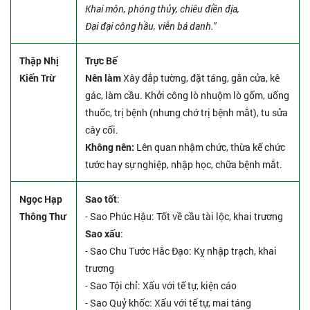
Khai môn, phóng thủy, chiêu điền địa,
Đại đại công hầu, viễn bá danh."
Thập Nhị
Trực Bế
Kiến Trừ
Nên làm
Xây đắp tường, đặt táng, gắn cửa, kê
gác, làm cầu. Khởi công lò nhuộm lò gốm, uống
thuốc, trị bệnh (nhưng chớ trị bệnh mắt), tu sửa
cây cối.
Không nên:
Lên quan nhậm chức, thừa kế chức
tước hay sự nghiệp, nhập học, chữa bệnh mắt.
Ngọc Hạp
Sao tốt
:
Thông Thư
- Sao Phúc Hậu: Tốt về cầu tài lộc, khai trương
Sao xấu
:
- Sao Chu Tước Hắc Đạo: Kỵ nhập trạch, khai
trương
- Sao Tội chỉ: Xấu với tế tự, kiện cáo
- Sao Quỷ khốc: Xấu với tế tự, mai táng