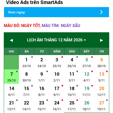
Video Ads trên SmartAds
Xem ngay
MÀU ĐỎ: NGÀY TỐT,
MÀU TÍM: NGÀY XẤU
◄
►
LỊCH ÂM THÁNG 12 NĂM 2026
HAI
BA
TƯ
NĂM
SÁU
BẢY
CN
1
2
3
4
5
6
23/10
24/10
25/10
26/10
27/10
28/10
7
8
9
10
11
12
13
29/10
30/10
1/11
2/11
3/11
4/11
5/11
14
15
16
17
18
19
20
6/11
7/11
8/11
9/11
10/11
11/11
12/11
21
22
23
24
25
26
27
13/11
14/11
15/11
16/11
17/11
18/11
19/11