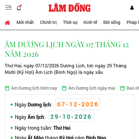
Mới nhất
Chính trị
Thời sự
Kinh tế
Đời sống
Pháp 
ÂM DƯƠNG LỊCH NGÀY 07 THÁNG 12
NĂM 2026
Thứ Hai, ngày 07/12/2026 Dương Lịch, tức ngày 29 Tháng
Mười (Kỷ Hợi) Âm Lịch (Bính Ngọ) là ngày xấu
Âm Dương lịch hôm nay
Âm Dương lịch ngày mai
Bao n
07-12-2026
Ngày
Dương lịch
:
29-10-2026
Ngày
Âm lịch
:
Ngày trong tuần:
Thứ Hai
Ngày
Ất Mão
tháng
Kỷ Hợi
năm
Bính Ngọ