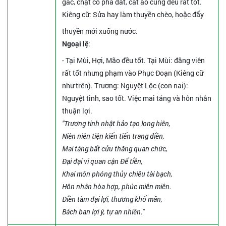
gác, chặt cỏ phá đất, cắt áo cũng đều rất tốt.
Kiêng cữ
: Sửa hay làm thuyền chèo, hoặc đẩy
thuyền mới xuống nước.
Ngoại lệ
:
- Tại Mùi, Hợi, Mão đều tốt. Tại Mùi: đăng viên
rất tốt nhưng phạm vào Phục Đoạn (Kiêng cữ
như trên). Trương: Nguyệt Lộc (con nai):
Nguyệt tinh, sao tốt. Việc mai táng và hôn nhân
thuận lợi.
"Trương tinh nhật hảo tạo long hiên,
Niên niên tiện kiến tiến trang điền,
Mai táng bất cửu thăng quan chức,
Đại đại vi quan cận Đế tiền,
Khai môn phóng thủy chiêu tài bạch,
Hôn nhân hòa hợp, phúc miên miên.
Điền tàm đại lợi, thương khố mãn,
Bách ban lợi ý, tự an nhiên."