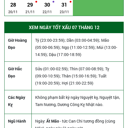
28
29
30
31
20/11
21/11
22/11
23/11
XEM NGÀY TỐT XẤU 07 THÁNG 12
Giờ Hoàng
Tý (23:00-23:59); Dần (03:00-04:59); Mão
Đạo
(05:00-06:59); Ngọ (11:00-12:59); Mùi (13:00-
14:59); Dậu (17:00-18:59)
Giờ Hắc
Sửu (01:00-02:59); Thìn (07:00-08:59); Tỵ
Đạo
(09:00-10:59); Thân (15:00-16:59); Tuất
(19:00-20:59); Hợi (21:00-22:59)
Các Ngày
Không phạm bất kỳ ngày Nguyệt kỵ, Nguyệt tận,
Kỵ
Tam Nương, Dương Công Kỵ Nhật nào.
Ngũ Hành
Ngày:
Ất Mão
- tức Can Chi tương đồng (cùng