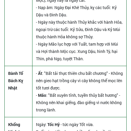
Mộc), ngày này là ngày cát.
- Nạp âm: Ngày Đại Khê Thủy, kỵ các tuổi: Kỷ
Dậu và Đinh Dậu.
- Ngày này thuộc hành Thủy khắc với hành Hỏa,
ngoại trừ các tuổi: Kỷ Sửu, Đinh Dậu và Kỷ Mùi
thuộc hành Hỏa không sợ Thủy.
- Ngày Mão lục hợp với Tuất, tam hợp với Mùi
và Hợi thành Mộc cục. Xung Dậu, hình Tý, hại
Thìn, phá Ngọ, tuyệt Thân.
Bành Tổ
-
Ất
: "Bất tải thực thiên chu bất chương" - Không
Bách Kỵ
nên gieo hạt trồng cây vì cây không thể mọc lên
Nhật
tốt tươi được.
-
Mão
: "Bất xuyên tỉnh, tuyền thủy bất hương" -
Không nên khai giếng, đào giếng vì nước không
trong lành.
Khổng
Ngày:
Tốc Hỷ
- tức ngày Tốt vừa.