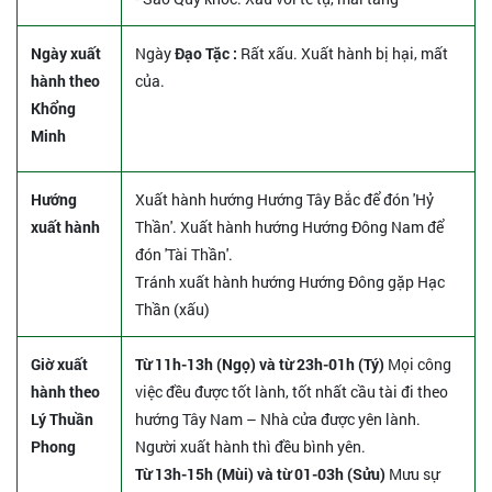
Ngày xuất
Ngày
Đạo Tặc :
Rất xấu. Xuất hành bị hại, mất
hành theo
của.
Khổng
Minh
Hướng
Xuất hành hướng Hướng Tây Bắc để đón 'Hỷ
xuất hành
Thần'. Xuất hành hướng Hướng Đông Nam để
đón 'Tài Thần'.
Tránh xuất hành hướng Hướng Đông gặp Hạc
Thần (xấu)
Giờ xuất
Từ 11h-13h (Ngọ) và từ 23h-01h (Tý)
Mọi công
hành theo
việc đều được tốt lành, tốt nhất cầu tài đi theo
Lý Thuần
hướng Tây Nam – Nhà cửa được yên lành.
Phong
Người xuất hành thì đều bình yên.
Từ 13h-15h (Mùi) và từ 01-03h (Sửu)
Mưu sự