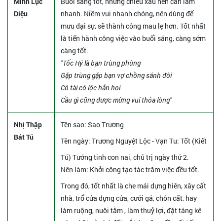
Minh Lục
Buổi sáng tốt, nhưng chiều xấu nên cần làm
Diệu
nhanh. Niềm vui nhanh chóng, nên dùng để
mưu đại sự, sẽ thành công mau lẹ hơn. Tốt nhất
là tiến hành công việc vào buổi sáng, càng sớm
càng tốt.
"Tốc Hỷ là bạn trùng phùng
Gặp trùng gặp bạn vợ chồng sánh đôi
Có tài có lộc hẳn hoi
Cầu gì cũng được mừng vui thỏa lòng"
Nhị Thập
Tên sao
: Sao Trương
Bát Tú
Tên ngày
: Trương Nguyệt Lộc - Vạn Tu: Tốt (Kiết
Tú) Tướng tinh con nai, chủ trị ngày thứ 2.
Nên làm
: Khởi công tạo tác trăm việc đều tốt.
Trong đó, tốt nhất là che mái dựng hiên, xây cất
nhà, trổ cửa dựng cửa, cưới gả, chôn cất, hay
làm ruộng, nuôi tằm , làm thuỷ lợi, đặt táng kê