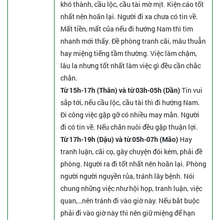
khó thành, cầu lộc, cầu tài mờ mịt. Kiện cáo tốt
nhất nên hoãn lại. Người đi xa chưa có tin về.
Mất tiền, mất của nếu đi hướng Nam thì tìm
nhanh mới thấy. Đề phòng tranh cãi, mâu thuẫn
hay miệng tiếng tầm thường. Việc làm chậm,
lâu la nhưng tốt nhất làm việc gì đều cần chắc
chắn.
Từ 15h-17h (Thân) và từ 03h-05h (Dần)
Tin vui
sắp tới, nếu cầu lộc, cầu tài thì đi hướng Nam.
Đi công việc gặp gỡ có nhiều may mắn. Người
đi có tin về. Nếu chăn nuôi đều gặp thuận lợi.
Từ 17h-19h (Dậu) và từ 05h-07h (Mão)
Hay
tranh luận, cãi cọ, gây chuyện đói kém, phải đề
phòng. Người ra đi tốt nhất nên hoãn lại. Phòng
người người nguyền rủa, tránh lây bệnh. Nói
chung những việc như hội họp, tranh luận, việc
quan,…nên tránh đi vào giờ này. Nếu bắt buộc
phải đi vào giờ này thì nên giữ miệng để hạn