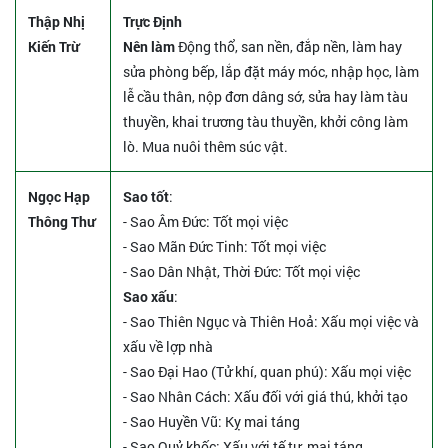
Thập Nhị
Trực Định
Kiến Trừ
Nên làm
Động thổ, san nền, đắp nền, làm hay
sửa phòng bếp, lắp đặt máy móc, nhập học, làm
lễ cầu thân, nộp đơn dâng sớ, sửa hay làm tàu
thuyền, khai trương tàu thuyền, khởi công làm
lò. Mua nuôi thêm súc vật.
Ngọc Hạp
Sao tốt
:
Thông Thư
- Sao Âm Đức: Tốt mọi việc
- Sao Mãn Đức Tinh: Tốt mọi việc
- Sao Dân Nhật, Thời Đức: Tốt mọi việc
Sao xấu
:
- Sao Thiên Ngục và Thiên Hoả: Xấu mọi việc và
xấu về lợp nhà
- Sao Đại Hao (Tử khí, quan phú): Xấu mọi việc
- Sao Nhân Cách: Xấu đối với giá thú, khởi tạo
- Sao Huyền Vũ: Kỵ mai táng
- Sao Quỷ khốc: Xấu với tế tự, mai táng