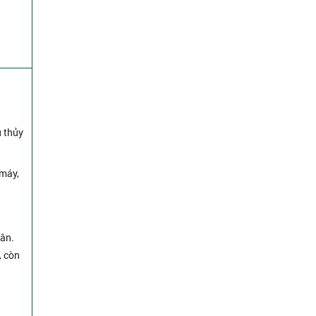
ụ thủy
 máy,
hân.
, còn