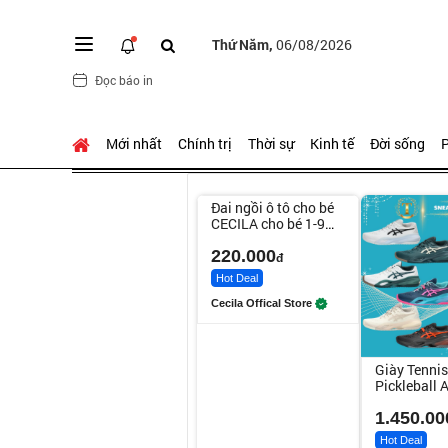
Thứ Năm,
06/08/2026
Đọc báo in
Mới nhất
Chính trị
Thời sự
Kinh tế
Đời sống
P
Unmute
Đai ngồi ô tô cho bé
CECILA cho bé 1-9
tuổi
220.000
đ
Hot Deal
Cecila Offical Store
Giày Tennis
Pickleball A
Resolution
Phối Màu
1.450.00
Hot Deal