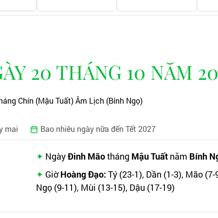
ÀY 20 THÁNG 10 NĂM 20
háng Chín (Mậu Tuất) Âm Lịch (Bính Ngọ)
y mai
Bao nhiêu ngày nữa đến Tết 2027
Ngày
Đinh Mão
tháng
Mậu Tuất
năm
Bính N
Giờ
Hoàng Đạo:
Tý (23-1), Dần (1-3), Mão (7-9
Ngọ (9-11), Mùi (13-15), Dậu (17-19)