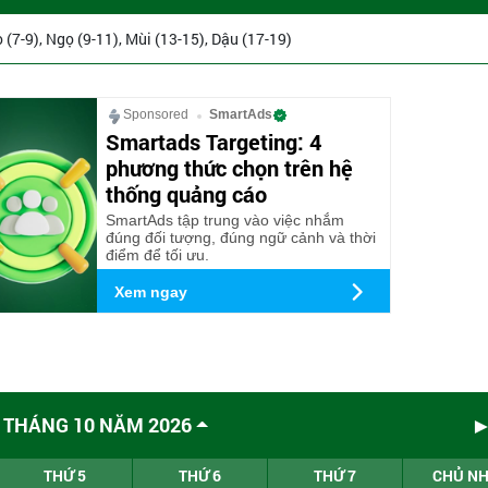
o (7-9), Ngọ (9-11), Mùi (13-15), Dậu (17-19)
Sponsored
SmartAds
Smartads Targeting: 4
phương thức chọn trên hệ
thống quảng cáo
SmartAds tập trung vào việc nhắm
đúng đối tượng, đúng ngữ cảnh và thời
điểm để tối ưu.
Xem ngay
 THÁNG 10 NĂM 2026
THỨ 5
THỨ 6
THỨ 7
CHỦ N