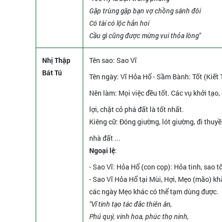
Gặp trùng gặp bạn vợ chồng sánh đôi
Có tài có lộc hẳn hoi
Cầu gì cũng được mừng vui thỏa lòng"
Nhị Thập
Tên sao
: Sao Vĩ
Bát Tú
Tên ngày
: Vĩ Hỏa Hổ - Sầm Bành: Tốt (Kiết 
Nên làm
: Mọi việc đều tốt. Các vụ khởi tạo
lợi, chặt cỏ phá đất là tốt nhất.
Kiêng cữ
: Đóng giường, lót giường, đi thu
nhà đất ...
Ngoại lệ
:
- Sao Vĩ: Hỏa Hổ (con cọp): Hỏa tinh, sao t
- Sao Vĩ Hỏa Hổ tại Mùi, Hợi, Mẹo (mão) khắ
các ngày Mẹo khác có thể tạm dùng được.
"Vĩ tinh tạo tác đắc thiên ân,
Phú quý, vinh hoa, phúc thọ ninh,