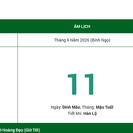
ÂM LỊCH
Tháng 9 Năm 2026 (Bính Ngọ)
11
Ngày:
Đinh Mão
, Tháng:
Mậu Tuất
Tiết khí:
Hàn Lộ
ờ Hoàng Đạo (Giờ Tốt)