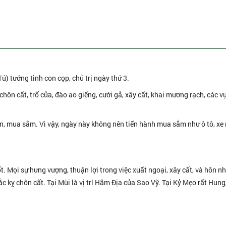
Tú) tướng tinh con cọp, chủ trị ngày thứ 3.
, chôn cất, trổ cửa, đào ao giếng, cưới gả, xây cất, khai mương rạch, các v
yền, mua sắm. Vì vậy, ngày này không nên tiến hành mua sắm như ô tô, xe
ốt. Mọi sự hưng vượng, thuận lợi trong việc xuất ngoại, xây cất, và hôn n
c kỵ chôn cất. Tại Mùi là vị trí Hãm Địa của Sao Vỹ. Tại Kỷ Mẹo rất Hung