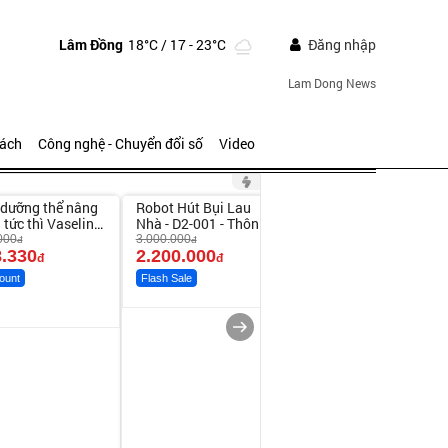
Lâm Đồng
18°C
/ 17 - 23°C
Đăng nhập
Lam Dong News
sách
Công nghệ - Chuyển đổi số
Video
ute
Unmute
Unmute
dưỡng thể nâng
Robot Hút Bụi Lau
Vali Bamozo Khung
-26%
 tức thì Vaseline
Nhà - D2-001 - Thông
Nhôm 9066 Size
y
Minh
20/24/28 Cao Cấp
000
3.000.000
1.000.000
đ
đ
đ
.330
2.200.000
825.000
đ
đ
đ
ount
Flash Sale
Flash Sale