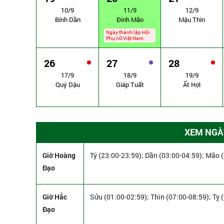
10/9
11/9
12/9
Bính Dần
Đinh Mão
Mậu Thìn
Ngày thành lập Hội
Phụ nữ Việt Nam.
26
27
28
17/9
18/9
19/9
Quý Dậu
Giáp Tuất
Ất Hợi
XEM NGÀY
Giờ Hoàng
Tý (23:00-23:59); Dần (03:00-04:59); Mão 
Đạo
Giờ Hắc
Sửu (01:00-02:59); Thìn (07:00-08:59); Tỵ 
Đạo