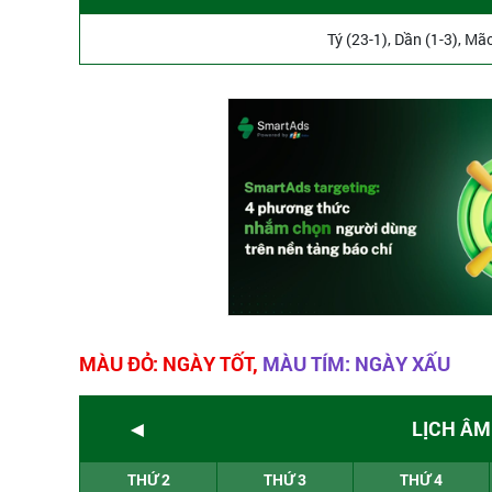
Tý (23-1), Dần (1-3), Mã
MÀU ĐỎ: NGÀY TỐT,
MÀU TÍM: NGÀY XẤU
◄
LỊCH ÂM
THỨ 2
THỨ 3
THỨ 4