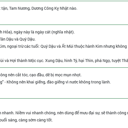
t tận, Tam Nương, Dương Công Kỵ Nhật nào.
h Hỏa), ngày này là ngày cát (nghĩa nhật).
 Tân Dậu và Quý Dậu.
im, ngoại trừ các tuổi: Quý Dậu và Ất Mùi thuộc hành Kim nhưng không
ùi và Hợi thành Mộc cục. Xung Dậu, hình Tý, hại Thìn, phá Ngọ, tuyệt Th
hông nên cắt tóc, cạo đầu, dẽ bị mọc mụn nhọt.
ng" - Không nên khai giếng, đào giếng vì nước không trong lành.
àm nhanh. Niềm vui nhanh chóng, nên dùng để mưu đại sự, sẽ thành công
 buổi sáng, càng sớm càng tốt.