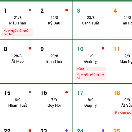
1
2
3
4
21/8
22/8
23/8
24/8
Mậu Thân
Kỷ Dậu
Canh Tuất
Tân Hợ
Ngày quốc tế người
cao tuổi.
8
9
10
11
28/8
29/8
1/9
2/9
Ất Mão
Bính Thìn
Đinh Tỵ
Mậu N
Mồng 1.
Ngày giải phóng thủ
đô.
15
16
17
18
6/9
7/9
8/9
9/9
Nhâm Tuất
Quý Hợi
Giáp Tý
Ất Sử
Tết Trùng cửu
22
23
24
25