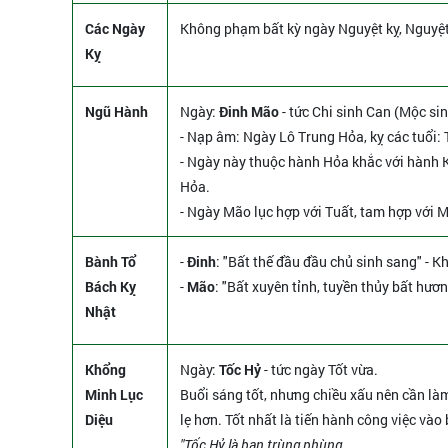
Các Ngày
Không phạm bất kỳ ngày Nguyệt kỵ, Nguyệ
Kỵ
Ngũ Hành
Ngày:
Đinh Mão
- tức Chi sinh Can (Mộc sin
- Nạp âm: Ngày Lô Trung Hỏa, kỵ các tuổi:
- Ngày này thuộc hành Hỏa khắc với hành K
Hỏa.
- Ngày Mão lục hợp với Tuất, tam hợp với M
Bành Tổ
-
Đinh
: "Bất thế đầu đầu chủ sinh sang" - K
Bách Kỵ
-
Mão
: "Bất xuyên tỉnh, tuyền thủy bất hươ
Nhật
Khổng
Ngày:
Tốc Hỷ
- tức ngày Tốt vừa.
Minh Lục
Buổi sáng tốt, nhưng chiều xấu nên cần l
Diệu
lẹ hơn. Tốt nhất là tiến hành công việc vào
"Tốc Hỷ là bạn trùng phùng