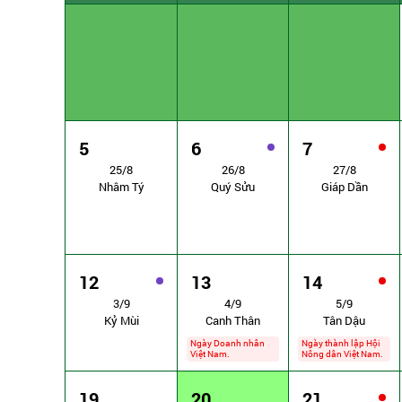
5
6
7
25/8
26/8
27/8
Nhâm Tý
Quý Sửu
Giáp Dần
12
13
14
3/9
4/9
5/9
Kỷ Mùi
Canh Thân
Tân Dậu
Ngày Doanh nhân
Ngày thành lập Hội
Việt Nam.
Nông dân Việt Nam.
19
20
21