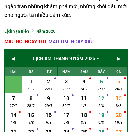
ngập tràn những khám phá mới, những khởi đầu mới
cho người ta nhiều cảm xúc.
Lịch vạn niên
Năm 2026
MÀU ĐỎ: NGÀY TỐT,
MÀU TÍM: NGÀY XẤU
◄
►
LỊCH ÂM THÁNG 9 NĂM 2026
HAI
BA
TƯ
NĂM
SÁU
BẢY
CN
1
2
3
4
5
6
21/7
22/7
23/7
24/7
25/7
26/7
7
8
9
10
11
12
13
27/7
28/7
29/7
30/7
1/8
2/8
3/8
14
15
16
17
18
19
20
4/8
5/8
6/8
7/8
8/8
9/8
10/8
21
22
23
24
25
26
27