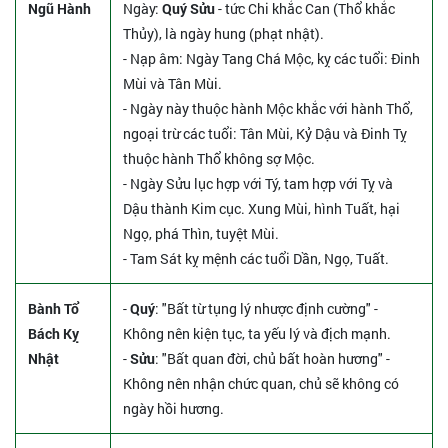
Ngũ Hành
Ngày:
Quý Sửu
- tức Chi khắc Can (Thổ khắc
Thủy), là ngày hung (phạt nhật).
- Nạp âm: Ngày Tang Chá Mộc, kỵ các tuổi: Đinh
Mùi và Tân Mùi.
- Ngày này thuộc hành Mộc khắc với hành Thổ,
ngoại trừ các tuổi: Tân Mùi, Kỷ Dậu và Đinh Tỵ
thuộc hành Thổ không sợ Mộc.
- Ngày Sửu lục hợp với Tý, tam hợp với Tỵ và
Dậu thành Kim cục. Xung Mùi, hình Tuất, hại
Ngọ, phá Thìn, tuyệt Mùi.
- Tam Sát kỵ mệnh các tuổi Dần, Ngọ, Tuất.
Bành Tổ
-
Quý
: "Bất từ tụng lý nhược định cường" -
Bách Kỵ
Không nên kiện tục, ta yếu lý và địch mạnh.
Nhật
-
Sửu
: "Bất quan đời, chủ bất hoàn hương" -
Không nên nhận chức quan, chủ sẽ không có
ngày hồi hương.