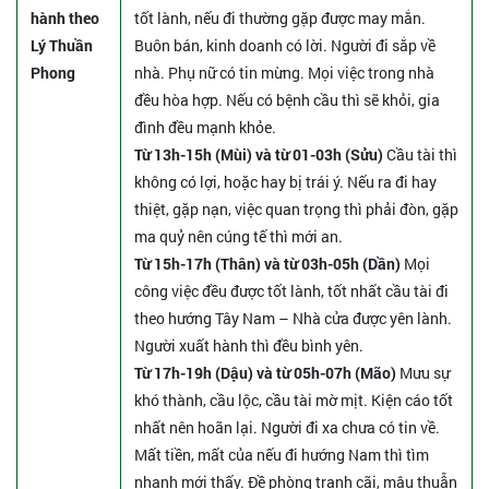
hành theo
tốt lành, nếu đi thường gặp được may mắn.
Lý Thuần
Buôn bán, kinh doanh có lời. Người đi sắp về
Phong
nhà. Phụ nữ có tin mừng. Mọi việc trong nhà
đều hòa hợp. Nếu có bệnh cầu thì sẽ khỏi, gia
đình đều mạnh khỏe.
Từ 13h-15h (Mùi) và từ 01-03h (Sửu)
Cầu tài thì
không có lợi, hoặc hay bị trái ý. Nếu ra đi hay
thiệt, gặp nạn, việc quan trọng thì phải đòn, gặp
ma quỷ nên cúng tế thì mới an.
Từ 15h-17h (Thân) và từ 03h-05h (Dần)
Mọi
công việc đều được tốt lành, tốt nhất cầu tài đi
theo hướng Tây Nam – Nhà cửa được yên lành.
Người xuất hành thì đều bình yên.
Từ 17h-19h (Dậu) và từ 05h-07h (Mão)
Mưu sự
khó thành, cầu lộc, cầu tài mờ mịt. Kiện cáo tốt
nhất nên hoãn lại. Người đi xa chưa có tin về.
Mất tiền, mất của nếu đi hướng Nam thì tìm
nhanh mới thấy. Đề phòng tranh cãi, mâu thuẫn