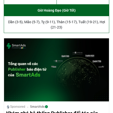
Giờ Hoàng Đạo (Giờ Tốt)
Dần (3-5), Mão (5-7), Tỵ (9-11), Thân (15-17), Tuất (19-21), Hợi
(21-23)
Sponsored
SmartAds
Khám phá hệ thống Publisher đối tác của