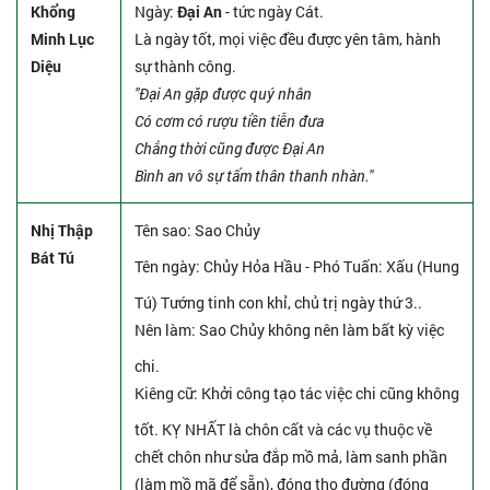
Khổng
Ngày:
Đại An
- tức ngày Cát.
Minh Lục
Là ngày tốt, mọi việc đều được yên tâm, hành
Diệu
sự thành công.
"Đại An gặp được quý nhân
Có cơm có rượu tiền tiễn đưa
Chẳng thời cũng được Đại An
Bình an vô sự tấm thân thanh nhàn."
Nhị Thập
Tên sao
: Sao Chủy
Bát Tú
Tên ngày
: Chủy Hỏa Hầu - Phó Tuấn: Xấu (Hung
Tú) Tướng tinh con khỉ, chủ trị ngày thứ 3..
Nên làm
: Sao Chủy không nên làm bất kỳ việc
chi.
Kiêng cữ
: Khởi công tạo tác việc chi cũng không
tốt. KỴ NHẤT là chôn cất và các vụ thuộc về
chết chôn như sửa đắp mồ mả, làm sanh phần
(làm mồ mã để sẵn), đóng thọ đường (đóng