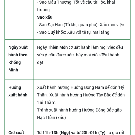
- Sao Mẫu Thương: Tốt về cầu tài lộc, khai
trương
Sao xấu
:
- Sao Đại Hao (Tử khí, quan phú): Xấu mọi việc
- Sao Quỷ khốc: Xấu với tế tự, mai táng
Ngày xuất
Ngày
Thiên Môn :
Xuất hành làm mọi việc đều
hành theo
vừa ý, cầu được ước thấy mọi việc đều thành
Khổng
đạt.
Minh
Hướng
Xuất hành hướng Hướng Đông Nam để đón 'Hỷ
xuất hành
Thần'. Xuất hành hướng Hướng Tây Bắc để đón
'Tài Thần'.
Tránh xuất hành hướng Hướng Đông Bắc gặp
Hạc Thần (xấu)
Giờ xuất
Từ 11h-13h (Ngọ) và từ 23h-01h (Tý)
Là giờ rất