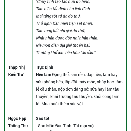
"Chủy tinh tạo tác hữu đồ hình,
Tam niên tất đinh chủ linh đinh,
Mai táng tốt tử đa do thử,
Thủ định Dần niên tiện sát nhân.
Tam tang bất chỉ giai do thử,
Nhất nhân dược độc nhị nhân thân.
Gia môn điền địa giai thoán bại,
Thương khố kim tiền hóa tác cần."
Thập Nhị
Trực Định
Kiến Trừ
Nên làm
Động thổ, san nền, đắp nền, làm hay
sửa phòng bếp, lắp đặt máy móc, nhập học, làm
lễ cầu thân, nộp đơn dâng sớ, sửa hay làm tàu
thuyền, khai trương tàu thuyền, khởi công làm
lò. Mua nuôi thêm súc vật.
Ngọc Hạp
Sao tốt
:
Thông Thư
- Sao Mãn Đức Tinh: Tốt mọi việc