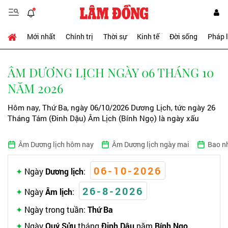
Mới nhất
Chính trị
Thời sự
Kinh tế
Đời sống
Pháp 
ÂM DƯƠNG LỊCH NGÀY 06 THÁNG 10
NĂM 2026
Hôm nay, Thứ Ba, ngày 06/10/2026 Dương Lịch, tức ngày 26
Tháng Tám (Đinh Dậu) Âm Lịch (Bính Ngọ) là ngày xấu
Âm Dương lịch hôm nay
Âm Dương lịch ngày mai
Bao n
06-10-2026
Ngày
Dương lịch
:
26-8-2026
Ngày
Âm lịch
:
Ngày trong tuần:
Thứ Ba
Ngày
Quý Sửu
tháng
Đinh Dậu
năm
Bính Ngọ