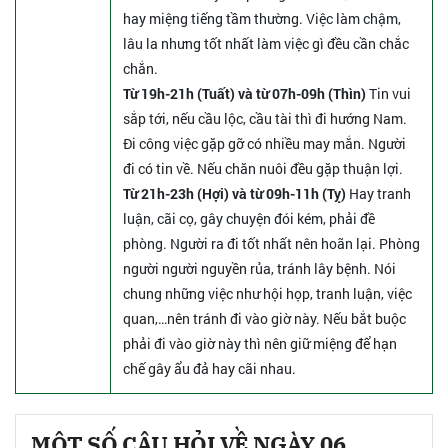
hay miệng tiếng tầm thường. Việc làm chậm,
lâu la nhưng tốt nhất làm việc gì đều cần chắc
chắn.
Từ 19h-21h (Tuất) và từ 07h-09h (Thìn)
Tin vui
sắp tới, nếu cầu lộc, cầu tài thì đi hướng Nam.
Đi công việc gặp gỡ có nhiều may mắn. Người
đi có tin về. Nếu chăn nuôi đều gặp thuận lợi.
Từ 21h-23h (Hợi) và từ 09h-11h (Tỵ)
Hay tranh
luận, cãi cọ, gây chuyện đói kém, phải đề
phòng. Người ra đi tốt nhất nên hoãn lại. Phòng
người người nguyền rủa, tránh lây bệnh. Nói
chung những việc như hội họp, tranh luận, việc
quan,…nên tránh đi vào giờ này. Nếu bắt buộc
phải đi vào giờ này thì nên giữ miệng để hạn
chế gây ẩu đả hay cãi nhau.
MỘT SỐ CÂU HỎI VỀ NGÀY 06