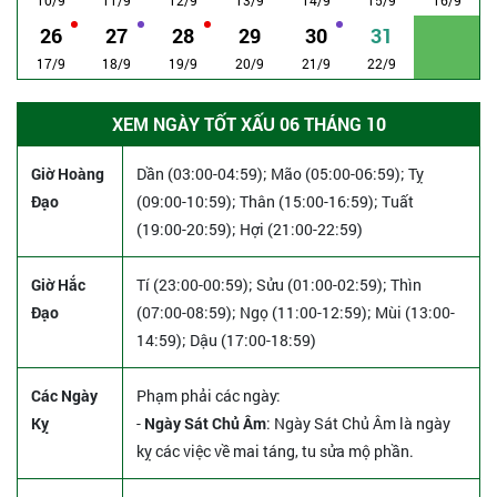
26
27
28
29
30
31
17/9
18/9
19/9
20/9
21/9
22/9
XEM NGÀY TỐT XẤU 06 THÁNG 10
Giờ Hoàng
Dần (03:00-04:59); Mão (05:00-06:59); Tỵ
Đạo
(09:00-10:59); Thân (15:00-16:59); Tuất
(19:00-20:59); Hợi (21:00-22:59)
Giờ Hắc
Tí (23:00-00:59); Sửu (01:00-02:59); Thìn
Đạo
(07:00-08:59); Ngọ (11:00-12:59); Mùi (13:00-
14:59); Dậu (17:00-18:59)
Các Ngày
Phạm phải các ngày:
Kỵ
-
Ngày Sát Chủ Âm
: Ngày Sát Chủ Âm là ngày
kỵ các việc về mai táng, tu sửa mộ phần.