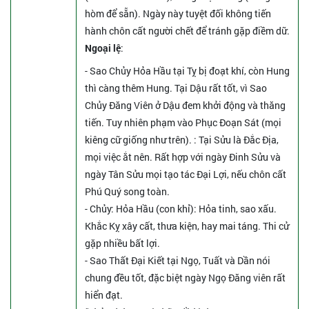
hòm để sẵn). Ngày này tuyệt đối không tiến
hành chôn cất người chết để tránh gặp điềm dữ.
Ngoại lệ
:
- Sao Chủy Hỏa Hầu tại Tỵ bị đoạt khí, còn Hung
thì càng thêm Hung. Tại Dậu rất tốt, vì Sao
Chủy Đăng Viên ở Dậu đem khởi động và thăng
tiến. Tuy nhiên phạm vào Phục Đoạn Sát (mọi
kiêng cữ giống như trên).
: Tại Sửu là Đắc Địa,
mọi việc ắt nên. Rất hợp với ngày Đinh Sửu và
ngày Tân Sửu mọi tạo tác Đại Lợi, nếu chôn cất
Phú Quý song toàn.
- Chủy: Hỏa Hầu (con khỉ): Hỏa tinh, sao xấu.
Khắc Kỵ xây cất, thưa kiện, hay mai táng. Thi cử
gặp nhiều bất lợi.
- Sao Thất Đại Kiết tại Ngọ, Tuất và Dần nói
chung đều tốt, đặc biệt ngày Ngọ Đăng viên rất
hiển đạt.