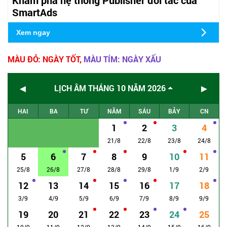
SmartAds
Xem ngay
MÀU ĐỎ: NGÀY TỐT,
MÀU TÍM: NGÀY XẤU
◄
►
LỊCH ÂM THÁNG 10 NĂM 2026
HAI
BA
TƯ
NĂM
SÁU
BẢY
CN
1
2
3
4
21/8
22/8
23/8
24/8
5
6
7
8
9
10
11
25/8
26/8
27/8
28/8
29/8
1/9
2/9
12
13
14
15
16
17
18
3/9
4/9
5/9
6/9
7/9
8/9
9/9
19
20
21
22
23
24
25
10/9
11/9
12/9
13/9
14/9
15/9
16/9