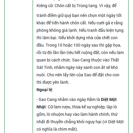
Kiêng cữ
: Chôn cất bị Trùng tang. Vì vậy, để
tránh điềm giữ quý bạn nên chọn một ngày tốt
khác để tiến hành chôn cất. Nếu cưới gả e rằng
phòng không giá lạnh. Nếu tranh đấu kiện tụng
thì lâm bại. Nếu khởi dựng nhà cửa chết con
đầu. Trong 10 hoặc 100 ngày sau thì gặp họa,
rồi từ đó lần lần tiêu hết ruộng đất, còn nếu làm
quan bị cách chức. Sao Cang thuộc vào Thất
Sát Tinh, nhằm ngày này sanh con ắt sẽ khó
nuôi. Cho nên lấy tên của Sao để đặt cho con
thì được yên lành.
Ngoại lệ
:
- Sao Cang nhằm vào ngày Rằm là
Diệt Một
Nhật
: Cữ làm rượu, thừa kế sự nghiệp, lập lò
gốm, lò nhuộm hay vào làm hành chính, thứ
nhất đi thuyền chẳng khỏi nguy hại (vì Diệt Một
có nghĩa là chìm mất).