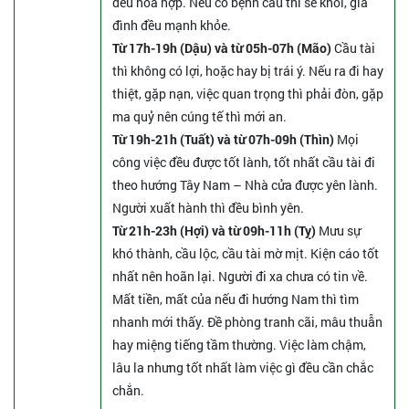
đều hòa hợp. Nếu có bệnh cầu thì sẽ khỏi, gia
đình đều mạnh khỏe.
Từ 17h-19h (Dậu) và từ 05h-07h (Mão)
Cầu tài
thì không có lợi, hoặc hay bị trái ý. Nếu ra đi hay
thiệt, gặp nạn, việc quan trọng thì phải đòn, gặp
ma quỷ nên cúng tế thì mới an.
Từ 19h-21h (Tuất) và từ 07h-09h (Thìn)
Mọi
công việc đều được tốt lành, tốt nhất cầu tài đi
theo hướng Tây Nam – Nhà cửa được yên lành.
Người xuất hành thì đều bình yên.
Từ 21h-23h (Hợi) và từ 09h-11h (Tỵ)
Mưu sự
khó thành, cầu lộc, cầu tài mờ mịt. Kiện cáo tốt
nhất nên hoãn lại. Người đi xa chưa có tin về.
Mất tiền, mất của nếu đi hướng Nam thì tìm
nhanh mới thấy. Đề phòng tranh cãi, mâu thuẫn
hay miệng tiếng tầm thường. Việc làm chậm,
lâu la nhưng tốt nhất làm việc gì đều cần chắc
chắn.