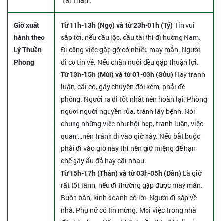
'Tài Thần'.
Giờ xuất
Từ 11h-13h (Ngọ) và từ 23h-01h (Tý)
Tin vui
hành theo
sắp tới, nếu cầu lộc, cầu tài thì đi hướng Nam.
Lý Thuần
Đi công việc gặp gỡ có nhiều may mắn. Người
Phong
đi có tin về. Nếu chăn nuôi đều gặp thuận lợi.
Từ 13h-15h (Mùi) và từ 01-03h (Sửu)
Hay tranh
luận, cãi cọ, gây chuyện đói kém, phải đề
phòng. Người ra đi tốt nhất nên hoãn lại. Phòng
người người nguyền rủa, tránh lây bệnh. Nói
chung những việc như hội họp, tranh luận, việc
quan,…nên tránh đi vào giờ này. Nếu bắt buộc
phải đi vào giờ này thì nên giữ miệng để hạn
chế gây ẩu đả hay cãi nhau.
Từ 15h-17h (Thân) và từ 03h-05h (Dần)
Là giờ
rất tốt lành, nếu đi thường gặp được may mắn.
Buôn bán, kinh doanh có lời. Người đi sắp về
nhà. Phụ nữ có tin mừng. Mọi việc trong nhà