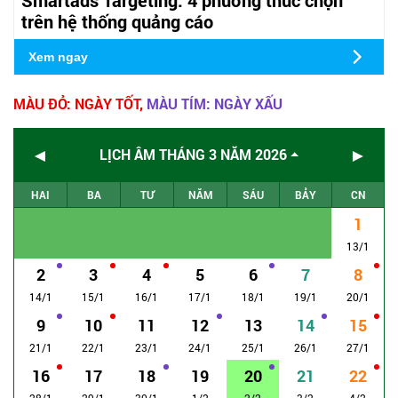
trên hệ thống quảng cáo
Xem ngay
MÀU ĐỎ: NGÀY TỐT,
MÀU TÍM: NGÀY XẤU
◄
►
LỊCH ÂM THÁNG 3 NĂM 2026
HAI
BA
TƯ
NĂM
SÁU
BẢY
CN
1
13/1
2
3
4
5
6
7
8
14/1
15/1
16/1
17/1
18/1
19/1
20/1
9
10
11
12
13
14
15
21/1
22/1
23/1
24/1
25/1
26/1
27/1
16
17
18
19
20
21
22
28/1
29/1
30/1
1/2
2/2
3/2
4/2