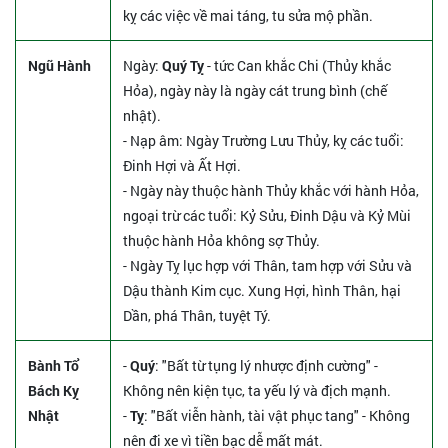
kỵ các việc về mai táng, tu sửa mộ phần.
Ngũ Hành
Ngày:
Quý Tỵ
- tức Can khắc Chi (Thủy khắc
Hỏa), ngày này là ngày cát trung bình (chế
nhật).
- Nạp âm: Ngày Trường Lưu Thủy, kỵ các tuổi:
Đinh Hợi và Ất Hợi.
- Ngày này thuộc hành Thủy khắc với hành Hỏa,
ngoại trừ các tuổi: Kỷ Sửu, Đinh Dậu và Kỷ Mùi
thuộc hành Hỏa không sợ Thủy.
- Ngày Tỵ lục hợp với Thân, tam hợp với Sửu và
Dậu thành Kim cục. Xung Hợi, hình Thân, hại
Dần, phá Thân, tuyệt Tý.
Bành Tổ
-
Quý
: "Bất từ tụng lý nhược định cường" -
Bách Kỵ
Không nên kiện tục, ta yếu lý và địch mạnh.
Nhật
-
Tỵ
: "Bất viễn hành, tài vật phục tang" - Không
nên đi xe vì tiền bạc dễ mất mát.