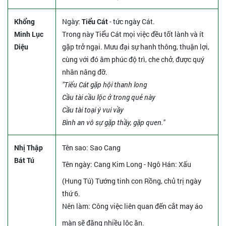
Khổng
Ngày:
Tiểu Cát
- tức ngày Cát.
Minh Lục
Trong này Tiểu Cát mọi việc đều tốt lành và ít
Diệu
gặp trở ngại. Mưu đại sự hanh thông, thuận lợi,
cùng với đó âm phúc độ trì, che chở, được quý
nhân nâng đỡ.
"Tiểu Cát gặp hội thanh long
Cầu tài cầu lộc ở trong quẻ này
Cầu tài toại ý vui vầy
Bình an vô sự gặp thầy, gặp quen."
Nhị Thập
Tên sao
: Sao Cang
Bát Tú
Tên ngày
: Cang Kim Long - Ngô Hán: Xấu
(Hung Tú) Tướng tinh con Rồng, chủ trị ngày
thứ 6.
Nên làm
: Công việc liên quan đến cắt may áo
màn sẽ đặng nhiều lộc ăn.