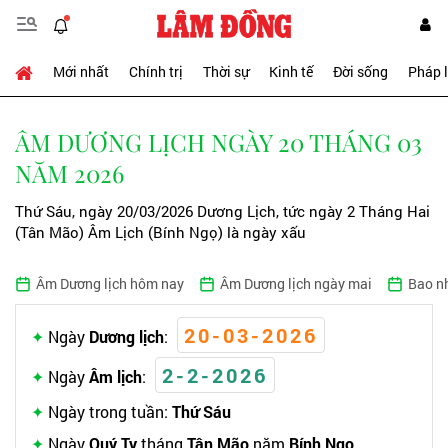
Mới nhất
Chính trị
Thời sự
Kinh tế
Đời sống
Pháp 
ÂM DƯƠNG LỊCH NGÀY 20 THÁNG 03
NĂM 2026
Thứ Sáu, ngày 20/03/2026 Dương Lịch, tức ngày 2 Tháng Hai
(Tân Mão) Âm Lịch (Bính Ngọ) là ngày xấu
Âm Dương lịch hôm nay
Âm Dương lịch ngày mai
Bao n
20-03-2026
Ngày
Dương lịch
:
2-2-2026
Ngày
Âm lịch
:
Ngày trong tuần:
Thứ Sáu
Ngày
Quý Tỵ
tháng
Tân Mão
năm
Bính Ngọ