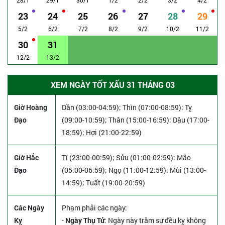
23
24
25
26
27
28
29
5/2
6/2
7/2
8/2
9/2
10/2
11/2
30
31
12/2
13/2
XEM NGÀY TỐT XẤU 31 THÁNG 03
Giờ Hoàng
Dần (03:00-04:59); Thìn (07:00-08:59); Tỵ
Đạo
(09:00-10:59); Thân (15:00-16:59); Dậu (17:00-
18:59); Hợi (21:00-22:59)
Giờ Hắc
Tí (23:00-00:59); Sửu (01:00-02:59); Mão
Đạo
(05:00-06:59); Ngọ (11:00-12:59); Mùi (13:00-
14:59); Tuất (19:00-20:59)
Các Ngày
Phạm phải các ngày:
Kỵ
-
Ngày Thụ Tử
: Ngày này trăm sự đều kỵ không