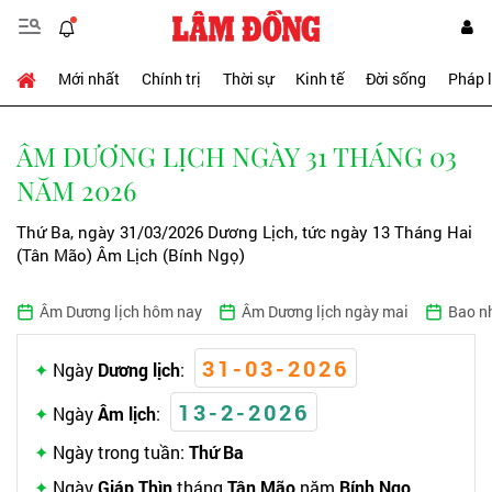
Mới nhất
Chính trị
Thời sự
Kinh tế
Đời sống
Pháp 
ÂM DƯƠNG LỊCH NGÀY 31 THÁNG 03
NĂM 2026
Thứ Ba, ngày 31/03/2026 Dương Lịch, tức ngày 13 Tháng Hai
(Tân Mão) Âm Lịch (Bính Ngọ)
Âm Dương lịch hôm nay
Âm Dương lịch ngày mai
Bao n
31-03-2026
Ngày
Dương lịch
:
13-2-2026
Ngày
Âm lịch
:
Ngày trong tuần:
Thứ Ba
Ngày
Giáp Thìn
tháng
Tân Mão
năm
Bính Ngọ