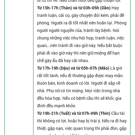
đi có tin về. Nếu chăn nuôi đều gặp thuận lợi.
Từ 15h-17h (Thân) và từ 03h-05h (Dần)
Hay
tranh luận, cãi cọ, gây chuyện đói kém, phải đề
phòng. Người ra đi tốt nhất nên hoãn lại. Phòng
người người nguyền rủa, tránh lây bệnh. Nói
chung những việc như hội họp, tranh luận, việc
quan,…nên tránh đi vào giờ này. Nếu bắt buộc
phải đi vào giờ này thì nên giữ miệng để hạn
chế gây ẩu đả hay cãi nhau.
Từ 17h-19h (Dậu) và từ 05h-07h (Mão)
Là giờ
rất tốt lành, nếu đi thường gặp được may mắn.
Buôn bán, kinh doanh có lời. Người đi sắp về
nhà. Phụ nữ có tin mừng. Mọi việc trong nhà
đều hòa hợp. Nếu có bệnh cầu thì sẽ khỏi, gia
đình đều mạnh khỏe.
Từ 19h-21h (Tuất) và từ 07h-09h (Thìn)
Cầu tài
thì không có lợi, hoặc hay bị trái ý. Nếu ra đi hay
thiệt, gặp nạn, việc quan trọng thì phải đòn, gặp