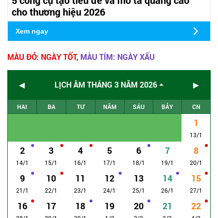
cho thương hiệu 2026
Xem ngay
MÀU ĐỎ: NGÀY TỐT,
MÀU TÍM: NGÀY XẤU
◄
►
LỊCH ÂM THÁNG 3 NĂM 2026
HAI
BA
TƯ
NĂM
SÁU
BẢY
CN
1
13/1
2
3
4
5
6
7
8
14/1
15/1
16/1
17/1
18/1
19/1
20/1
9
10
11
12
13
14
15
21/1
22/1
23/1
24/1
25/1
26/1
27/1
16
17
18
19
20
21
22
28/1
29/1
30/1
1/2
2/2
3/2
4/2