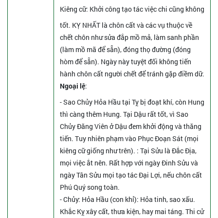
Kiêng cữ
: Khởi công tạo tác việc chi cũng không
tốt. KỴ NHẤT là chôn cất và các vụ thuộc về
chết chôn như sửa đắp mồ mả, làm sanh phần
(làm mồ mã để sẵn), đóng thọ đường (đóng
hòm để sẵn). Ngày này tuyệt đối không tiến
hành chôn cất người chết để tránh gặp điềm dữ.
Ngoại lệ
:
- Sao Chủy Hỏa Hầu tại Tỵ bị đoạt khí, còn Hung
thì càng thêm Hung. Tại Dậu rất tốt, vì Sao
Chủy Đăng Viên ở Dậu đem khởi động và thăng
tiến. Tuy nhiên phạm vào Phục Đoạn Sát (mọi
kiêng cữ giống như trên).
: Tại Sửu là Đắc Địa,
mọi việc ắt nên. Rất hợp với ngày Đinh Sửu và
ngày Tân Sửu mọi tạo tác Đại Lợi, nếu chôn cất
Phú Quý song toàn.
- Chủy: Hỏa Hầu (con khỉ): Hỏa tinh, sao xấu.
Khắc Kỵ xây cất, thưa kiện, hay mai táng. Thi cử