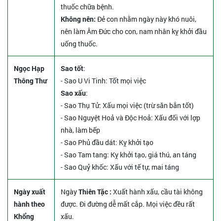
thuốc chữa bệnh.
Không nên:
Đẻ con nhằm ngày này khó nuôi,
nên làm Âm Đức cho con, nam nhân kỵ khởi đầu
uống thuốc.
Ngọc Hạp
Sao tốt
:
Thông Thư
- Sao U Vi Tinh: Tốt mọi việc
Sao xấu
:
- Sao Thụ Tử: Xấu mọi việc (trừ săn bắn tốt)
- Sao Nguyệt Hoả và Độc Hoả: Xấu đối với lợp
nhà, làm bếp
- Sao Phủ đầu dát: Kỵ khởi tạo
- Sao Tam tang: Kỵ khởi tạo, giá thú, an táng
- Sao Quỷ khốc: Xấu với tế tự, mai táng
Ngày xuất
Ngày
Thiên Tặc :
Xuất hành xấu, cầu tài không
hành theo
được. Đi đường dễ mất cắp. Mọi việc đều rất
Khổng
xấu.