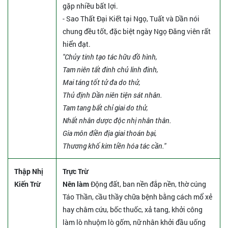
gặp nhiều bất lợi.
- Sao Thất Đại Kiết tại Ngọ, Tuất và Dần nói
chung đều tốt, đặc biệt ngày Ngọ Đăng viên rất
hiển đạt.
"Chủy tinh tạo tác hữu đồ hình,
Tam niên tất đinh chủ linh đinh,
Mai táng tốt tử đa do thử,
Thủ định Dần niên tiện sát nhân.
Tam tang bất chỉ giai do thử,
Nhất nhân dược độc nhị nhân thân.
Gia môn điền địa giai thoán bại,
Thương khố kim tiền hóa tác cần."
Thập Nhị
Trực Trừ
Kiến Trừ
Nên làm
Động đất, ban nền đắp nền, thờ cúng
Táo Thần, cầu thầy chữa bệnh bằng cách mổ xẻ
hay châm cứu, bốc thuốc, xả tang, khởi công
làm lò nhuộm lò gốm, nữ nhân khởi đầu uống