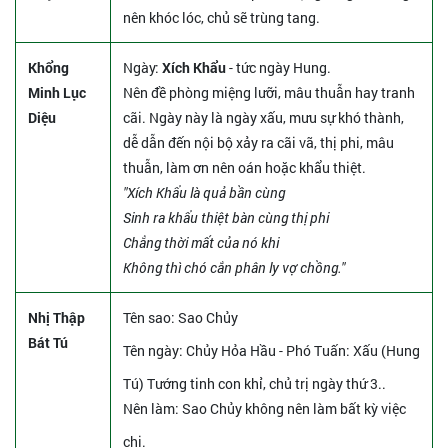
nên khóc lóc, chủ sẽ trùng tang.
Khổng
Ngày:
Xích Khẩu
- tức ngày Hung.
Minh Lục
Nên đề phòng miệng lưỡi, mâu thuẫn hay tranh
Diệu
cãi. Ngày này là ngày xấu, mưu sự khó thành,
dễ dẫn đến nội bộ xảy ra cãi vã, thị phi, mâu
thuẫn, làm ơn nên oán hoặc khẩu thiệt.
"Xích Khẩu là quả bần cùng
Sinh ra khẩu thiệt bàn cùng thị phi
Chẳng thời mất của nó khi
Không thì chó cắn phân ly vợ chồng."
Nhị Thập
Tên sao
: Sao Chủy
Bát Tú
Tên ngày
: Chủy Hỏa Hầu - Phó Tuấn: Xấu (Hung
Tú) Tướng tinh con khỉ, chủ trị ngày thứ 3..
Nên làm
: Sao Chủy không nên làm bất kỳ việc
chi.