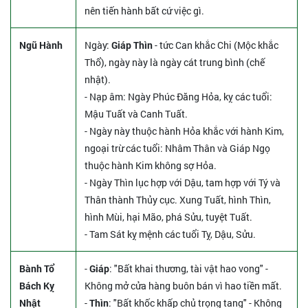
nên tiến hành bất cứ việc gì.
Ngũ Hành
Ngày:
Giáp Thìn
- tức Can khắc Chi (Mộc khắc
Thổ), ngày này là ngày cát trung bình (chế
nhật).
- Nạp âm: Ngày Phúc Đăng Hỏa, kỵ các tuổi:
Mậu Tuất và Canh Tuất.
- Ngày này thuộc hành Hỏa khắc với hành Kim,
ngoại trừ các tuổi: Nhâm Thân và Giáp Ngọ
thuộc hành Kim không sợ Hỏa.
- Ngày Thìn lục hợp với Dậu, tam hợp với Tý và
Thân thành Thủy cục. Xung Tuất, hình Thìn,
hình Mùi, hại Mão, phá Sửu, tuyệt Tuất.
- Tam Sát kỵ mệnh các tuổi Tỵ, Dậu, Sửu.
Bành Tổ
-
Giáp
: "Bất khai thương, tài vật hao vong" -
Bách Kỵ
Không mở cửa hàng buôn bán vì hao tiền mất.
Nhật
-
Thìn
: "Bất khốc khấp chủ trọng tang" - Không