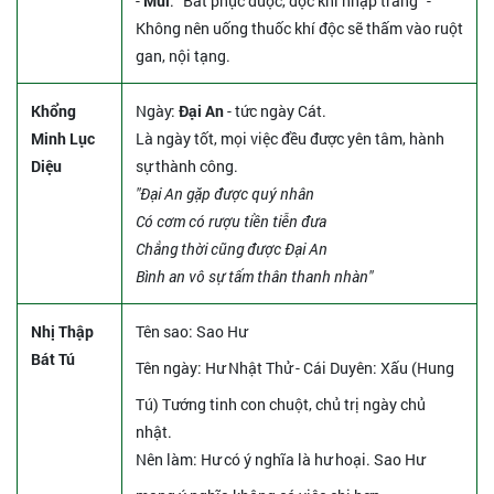
-
Mùi
: "Bất phục dược, đọc khí nhập tràng" -
Không nên uống thuốc khí độc sẽ thấm vào ruột
gan, nội tạng.
Khổng
Ngày:
Đại An
- tức ngày Cát.
Minh Lục
Là ngày tốt, mọi việc đều được yên tâm, hành
Diệu
sự thành công.
"Đại An gặp được quý nhân
Có cơm có rượu tiền tiễn đưa
Chẳng thời cũng được Đại An
Bình an vô sự tấm thân thanh nhàn"
Nhị Thập
Tên sao
: Sao Hư
Bát Tú
Tên ngày
: Hư Nhật Thử - Cái Duyên: Xấu (Hung
Tú) Tướng tinh con chuột, chủ trị ngày chủ
nhật.
Nên làm
: Hư có ý nghĩa là hư hoại. Sao Hư