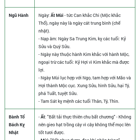
Ngũ Hành
Ngày:
Ất Mùi
- tức Can khắc Chi (Mộc khắc
Thổ), ngày này là ngày cát trung bình (chế
nhật).
- Nạp âm: Ngày Sa Trung Kim, kỵ các tuổi: Kỷ
Sửu và Quý Sửu.
- Ngày này thuộc hành Kim khắc với hành Mộc,
ngoại trừ các tuổi: Kỷ Hợi vì Kim khắc mà được
lợi.
- Ngày Mùi lục hợp với Ngọ, tam hợp với Mão và
Hợi thành Mộc cục. Xung Sửu, hình Sửu, hại Tý,
phá Tuất, tuyệt Sửu.
- Tam Sát kỵ mệnh các tuổi Thân, Tý, Thìn.
Bành Tổ
-
Ất
: "Bất tải thực thiên chu bất chương" - Không
Bách Kỵ
nên gieo hạt trồng cây vì cây không thể mọc lên
Nhật
tốt tươi được.