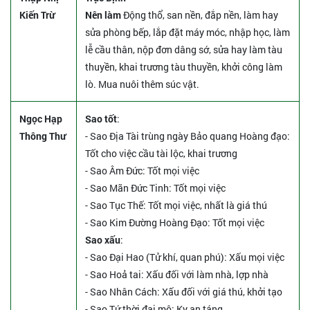
Kiến Trừ
Nên làm
Động thổ, san nền, đắp nền, làm hay
sửa phòng bếp, lắp đặt máy móc, nhập học, làm
lễ cầu thân, nộp đơn dâng sớ, sửa hay làm tàu
thuyền, khai trương tàu thuyền, khởi công làm
lò. Mua nuôi thêm súc vật.
Ngọc Hạp
Sao tốt
:
Thông Thư
- Sao Địa Tài trùng ngày Bảo quang Hoàng đạo:
Tốt cho việc cầu tài lộc, khai trương
- Sao Âm Đức: Tốt mọi việc
- Sao Mãn Đức Tinh: Tốt mọi việc
- Sao Tục Thế: Tốt mọi việc, nhất là giá thú
- Sao Kim Đường Hoàng Đạo: Tốt mọi việc
Sao xấu
:
- Sao Đại Hao (Tử khí, quan phú): Xấu mọi việc
- Sao Hoả tai: Xấu đối với làm nhà, lợp nhà
- Sao Nhân Cách: Xấu đối với giá thú, khởi tạo
- Sao Tứ thời đại mộ: Kỵ an táng