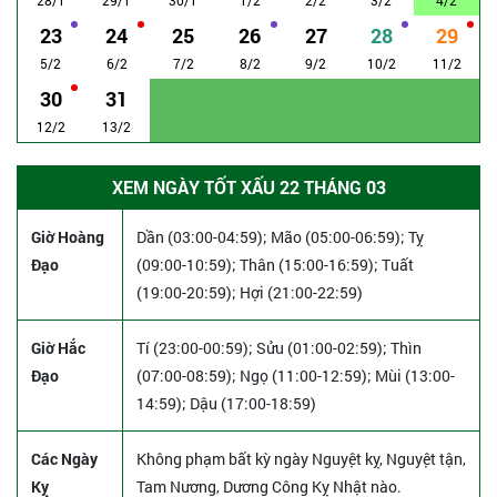
23
24
25
26
27
28
29
5/2
6/2
7/2
8/2
9/2
10/2
11/2
30
31
12/2
13/2
XEM NGÀY TỐT XẤU 22 THÁNG 03
Giờ Hoàng
Dần (03:00-04:59); Mão (05:00-06:59); Tỵ
Đạo
(09:00-10:59); Thân (15:00-16:59); Tuất
(19:00-20:59); Hợi (21:00-22:59)
Giờ Hắc
Tí (23:00-00:59); Sửu (01:00-02:59); Thìn
Đạo
(07:00-08:59); Ngọ (11:00-12:59); Mùi (13:00-
14:59); Dậu (17:00-18:59)
Các Ngày
Không phạm bất kỳ ngày Nguyệt kỵ, Nguyệt tận,
Kỵ
Tam Nương, Dương Công Kỵ Nhật nào.