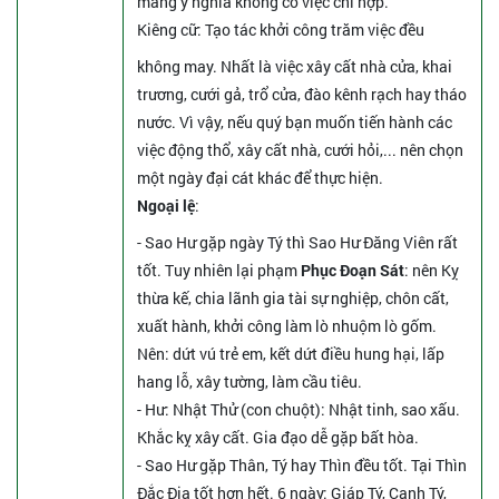
mang ý nghĩa không có việc chi hợp.
Kiêng cữ
: Tạo tác khởi công trăm việc đều
không may. Nhất là việc xây cất nhà cửa, khai
trương, cưới gả, trổ cửa, đào kênh rạch hay tháo
nước. Vì vậy, nếu quý bạn muốn tiến hành các
việc động thổ, xây cất nhà, cưới hỏi,... nên chọn
một ngày đại cát khác để thực hiện.
Ngoại lệ
:
- Sao Hư gặp ngày Tý thì Sao Hư Đăng Viên rất
tốt. Tuy nhiên lại phạm
Phục Đoạn Sát
: nên Kỵ
thừa kế, chia lãnh gia tài sự nghiệp, chôn cất,
xuất hành, khởi công làm lò nhuộm lò gốm.
Nên: dứt vú trẻ em, kết dứt điều hung hại, lấp
hang lỗ, xây tường, làm cầu tiêu.
- Hư: Nhật Thử (con chuột): Nhật tinh, sao xấu.
Khắc kỵ xây cất. Gia đạo dễ gặp bất hòa.
- Sao Hư gặp Thân, Tý hay Thìn đều tốt. Tại Thìn
Đắc Địa tốt hơn hết. 6 ngày: Giáp Tý, Canh Tý,