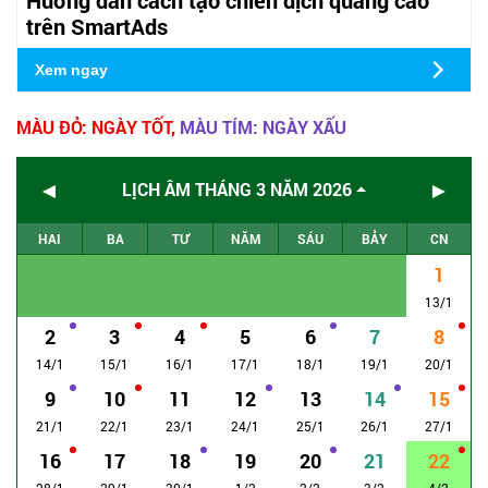
trên SmartAds
Xem ngay
MÀU ĐỎ: NGÀY TỐT,
MÀU TÍM: NGÀY XẤU
◄
►
LỊCH ÂM THÁNG 3 NĂM 2026
HAI
BA
TƯ
NĂM
SÁU
BẢY
CN
1
13/1
2
3
4
5
6
7
8
14/1
15/1
16/1
17/1
18/1
19/1
20/1
9
10
11
12
13
14
15
21/1
22/1
23/1
24/1
25/1
26/1
27/1
16
17
18
19
20
21
22
28/1
29/1
30/1
1/2
2/2
3/2
4/2