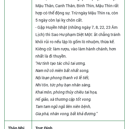
Mậu Thân, Canh Thân, Bính Thìn, Mậu Thìn rất
hợp có thể động sự. Trừ ngày Mậu Thìn ra, còn
5 ngày còn lại kỵ chôn cất.
- Gặp Huyền Nhật (những ngày 7, 8, 22, 23 Âm
Lịch) thì Sao Hư phạm Diệt Một: ắt chẳng tránh
khỏi rủi ro nếu lập lò gốm lò nhuộm, thừa kế.
Kiêng cữ: làm rượu, vào làm hành chánh, hơn
nhất là đi thuyền.
"Hư tinh tạo tác chủ tai ương,
Nam nữ cô miên bất nhất song,
Nội loạn phong thanh vô lễ tiết,
Nhi tôn, tức phụ bạn nhân sàng,
Khai môn, phóng thủy chiêu tai họa,
Hổ giảo, xà thương cập tốt vong.
Tam tam ngũ ngũ liên niên bệnh,
Gia phá, nhân vong, bất khả đương."
Thập Nhị
Trực Định