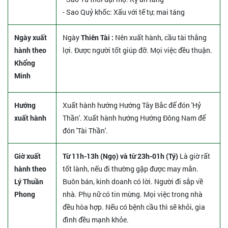
- Sao Quỷ khốc: Xấu với tế tự, mai táng
Ngày xuất
Ngày
Thiên Tài :
Nên xuất hành, cầu tài thắng
hành theo
lợi. Được người tốt giúp đỡ. Mọi việc đều thuận.
Khổng
Minh
Hướng
Xuất hành hướng Hướng Tây Bắc để đón 'Hỷ
xuất hành
Thần'. Xuất hành hướng Hướng Đông Nam để
đón 'Tài Thần'.
Giờ xuất
Từ 11h-13h (Ngọ) và từ 23h-01h (Tý)
Là giờ rất
hành theo
tốt lành, nếu đi thường gặp được may mắn.
Lý Thuần
Buôn bán, kinh doanh có lời. Người đi sắp về
Phong
nhà. Phụ nữ có tin mừng. Mọi việc trong nhà
đều hòa hợp. Nếu có bệnh cầu thì sẽ khỏi, gia
đình đều mạnh khỏe.