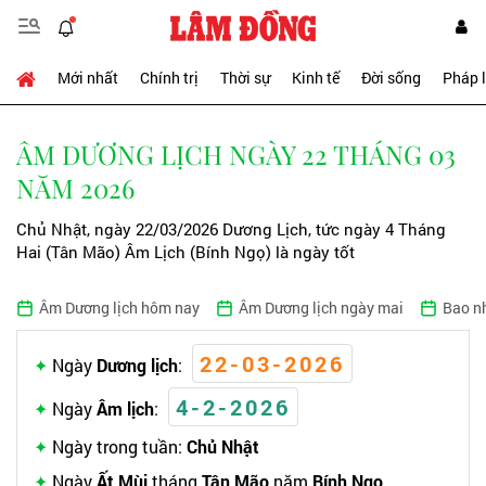
Mới nhất
Chính trị
Thời sự
Kinh tế
Đời sống
Pháp 
ÂM DƯƠNG LỊCH NGÀY 22 THÁNG 03
NĂM 2026
Chủ Nhật, ngày 22/03/2026 Dương Lịch, tức ngày 4 Tháng
Hai (Tân Mão) Âm Lịch (Bính Ngọ) là ngày tốt
Âm Dương lịch hôm nay
Âm Dương lịch ngày mai
Bao n
22-03-2026
Ngày
Dương lịch
:
4-2-2026
Ngày
Âm lịch
:
Ngày trong tuần:
Chủ Nhật
Ngày
Ất Mùi
tháng
Tân Mão
năm
Bính Ngọ