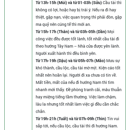
Từ 13h-15h (Mùi) và từ 01-03h (Sửu)
Cầu tài thì
không có lợi, hoặc hay bị trái ý. Nếu ra đi hay
thiệt, gặp nạn, việc quan trọng thì phải đòn, gặp
ma quỷ nên cúng tế thì mới an.
Từ 15h-17h (Thân) và từ 03h-05h (Dần)
Mọi
công việc đều được tốt lành, tốt nhất cầu tài đi
theo hướng Tây Nam – Nhà cửa được yên lành.
Người xuất hành thì đều bình yên.
Từ 17h-19h (Dậu) và từ 05h-07h (Mão)
Mưu sự
khó thành, cầu lộc, cầu tài mờ mịt. Kiện cáo tốt
nhất nên hoãn lại. Người đi xa chưa có tin về.
Mất tiền, mất của nếu đi hướng Nam thì tìm
nhanh mới thấy. Đề phòng tranh cãi, mâu thuẫn
hay miệng tiếng tầm thường. Việc làm chậm,
lâu la nhưng tốt nhất làm việc gì đều cần chắc
chắn.
Từ 19h-21h (Tuất) và từ 07h-09h (Thìn)
Tin vui
sắp tới, nếu cầu lộc, cầu tài thì đi hướng Nam.