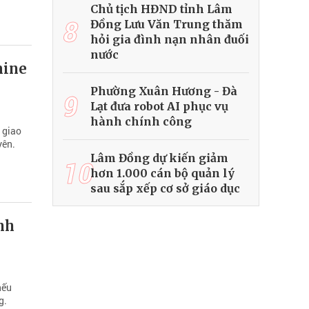
Chủ tịch HĐND tỉnh Lâm
8
Đồng Lưu Văn Trung thăm
hỏi gia đình nạn nhân đuối
nước
mine
Phường Xuân Hương - Đà
9
Lạt đưa robot AI phục vụ
hành chính công
 giao
yên.
Lâm Đồng dự kiến giảm
10
hơn 1.000 cán bộ quản lý
sau sắp xếp cơ sở giáo dục
ịnh
nếu
g.