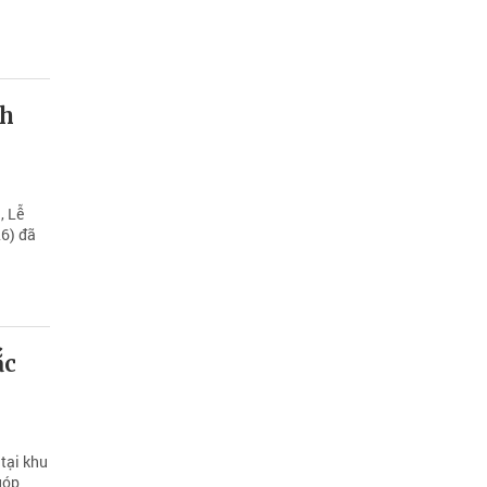
ch
, Lễ
6) đã
ắc
tại khu
góp