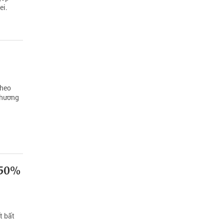
ei.
theo
phương
 50%
t bất