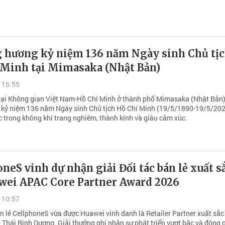
g hương kỷ niệm 136 năm Ngày sinh Chủ tị
 Minh tại Mimasaka (Nhật Bản)
 16:55
tại Không gian Việt Nam-Hồ Chí Minh ở thành phố Mimasaka (Nhật Bản)
kỷ niệm 136 năm Ngày sinh Chủ tịch Hồ Chí Minh (19/5/1890-19/5/202
c trong không khí trang nghiêm, thành kính và giàu cảm xúc.
neS vinh dự nhận giải Đối tác bán lẻ xuất s
awei APAC Core Partner Award 2026
 10:57
n lẻ CellphoneS vừa được Huawei vinh danh là Retailer Partner xuất sắc 
- Thái Bình Dương. Giải thưởng ghi nhận sự phát triển vượt bậc và đóng 