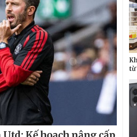
Kh
từ
 Utd: Kế hoạch nâng cấp