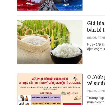
Giá lúa
bán lẻ 
05/06/2026
Ngày 5/6, th
dịch chậm. 
Mức p
về sử d
26/05/2026
Trường hợp 
mua điện the