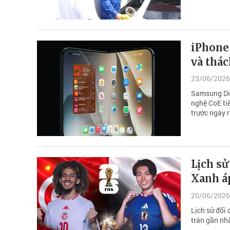
iPhone 
và thác
23/06/2026
Samsung Dis
nghệ CoE tiê
trước ngày r
Lịch sử
Xanh áp
20/06/2026
Lịch sử đối
trán gần nh