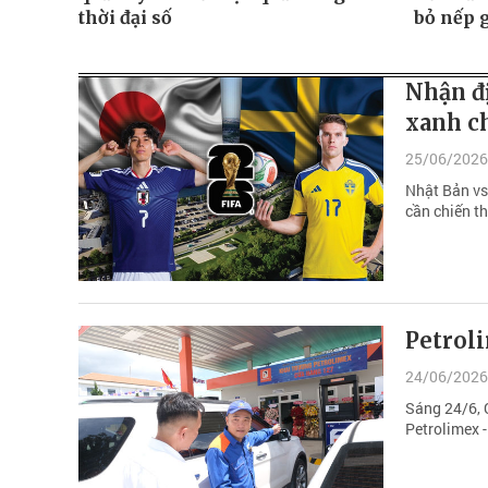
thời đại số
bỏ nếp 
Nhận đ
xanh ch
25/06/2026
Nhật Bản vs
cần chiến t
Petrol
24/06/2026
Sáng 24/6, 
Petrolimex 