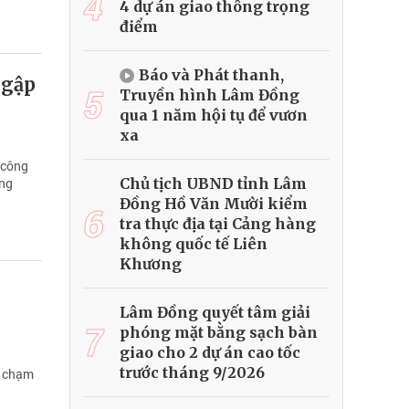
4
4 dự án giao thông trọng
điểm
Báo và Phát thanh,
 gập
5
Truyền hình Lâm Đồng
qua 1 năm hội tụ để vươn
xa
 công
Chủ tịch UBND tỉnh Lâm
ùng
Đồng Hồ Văn Mười kiểm
6
tra thực địa tại Cảng hàng
không quốc tế Liên
Khương
Lâm Đồng quyết tâm giải
7
phóng mặt bằng sạch bàn
giao cho 2 dự án cao tốc
trước tháng 9/2026
n chạm