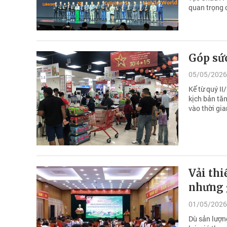
quan trọng 
Góp sức
05/05/2026
Kể từ quý II
kịch bản tă
vào thời gia
Vải th
nhưng 
01/05/2026
Dù sản lượng