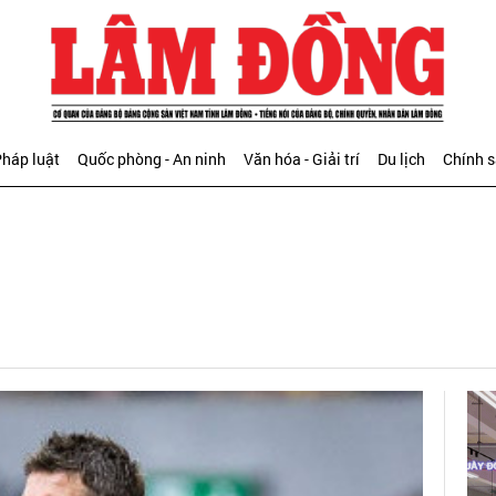
háp luật
Quốc phòng - An ninh
Văn hóa - Giải trí
Du lịch
Chính 