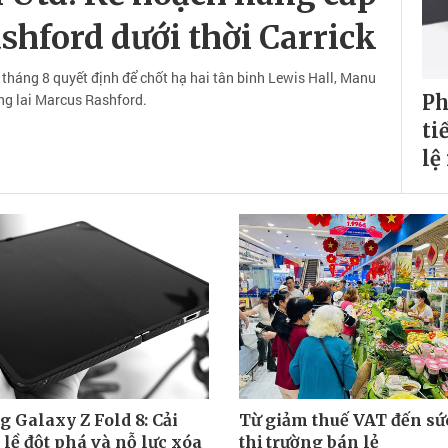
ashford dưới thời Carrick
 tháng 8 quyết định để chốt hạ hai tân binh Lewis Hall, Manu
ng lai Marcus Rashford.
Ph
ti
lệ
 Galaxy Z Fold 8: Cải
Từ giảm thuế VAT đến sức
 lề đột phá và nỗ lực xóa
thị trường bán lẻ