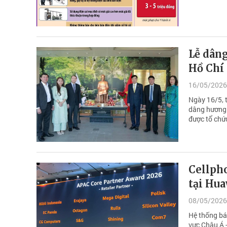
Lễ dân
Hồ Chí
16/05/2026
Ngày 16/5, 
dâng hương 
được tổ chứ
Cellpho
tại Hu
08/05/2026
Hệ thống bá
vực Châu Á 