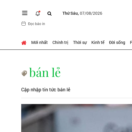
Thứ Sáu,
07/08/2026
Đọc báo in
Mới nhất
Chính trị
Thời sự
Kinh tế
Đời sống
P
bán lẻ
Cập nhập tin tức bán lẻ