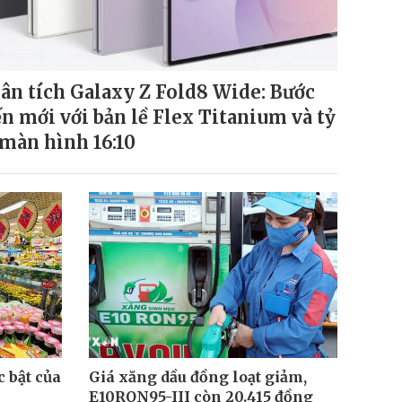
ân tích Galaxy Z Fold8 Wide: Bước
ến mới với bản lề Flex Titanium và tỷ
 màn hình 16:10
 bật của
Giá xăng dầu đồng loạt giảm,
E10RON95-III còn 20.415 đồng