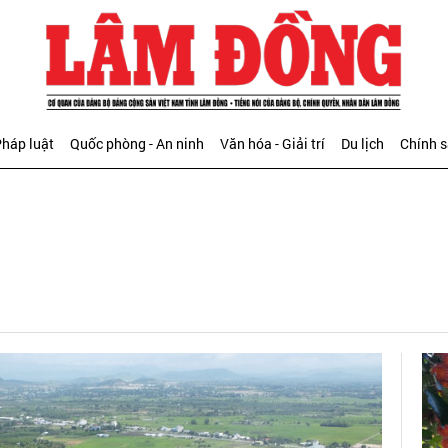
háp luật
Quốc phòng - An ninh
Văn hóa - Giải trí
Du lịch
Chính 