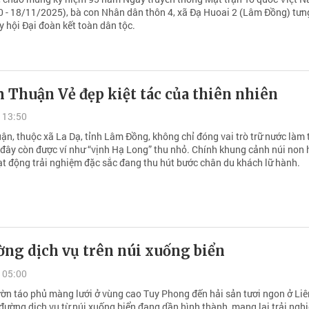
 - 18/11/2025), bà con Nhân dân thôn 4, xã Đạ Huoai 2 (Lâm Đồng) tư
 hội Đại đoàn kết toàn dân tộc.
 Thuận Vẻ đẹp kiệt tác của thiên nhiên
 13:50
n, thuộc xã La Dạ, tỉnh Lâm Đồng, không chỉ đóng vai trò trữ nước làm 
 đây còn được ví như “vịnh Hạ Long” thu nhỏ. Chính khung cảnh núi non 
ạt động trải nghiệm đặc sắc đang thu hút bước chân du khách lữ hành.
ờng dịch vụ trên núi xuống biển
 05:00
ờn táo phủ màng lưới ở vùng cao Tuy Phong đến hải sản tươi ngon ở Liê
đường dịch vụ từ núi xuống biển đang dần hình thành, mang lại trải ngh