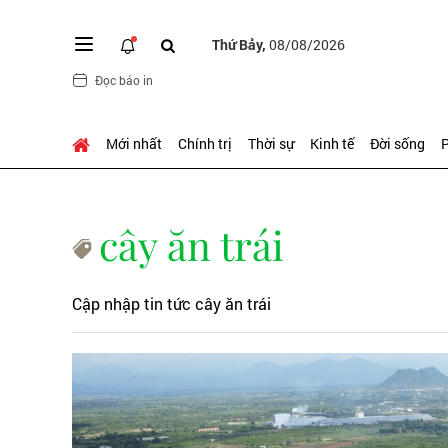
Thứ Bảy,
08/08/2026
Đọc báo in
Mới nhất
Chính trị
Thời sự
Kinh tế
Đời sống
P
cây ăn trái
Cập nhập tin tức cây ăn trái