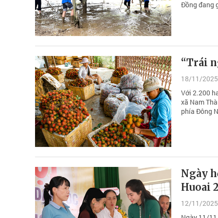
Đồng đang g
“Trái 
18/11/2025
Với 2.200 ha
xã Nam Thành
phía Đông 
Ngày hộ
Huoai 
12/11/2025
Ngày 11/11,