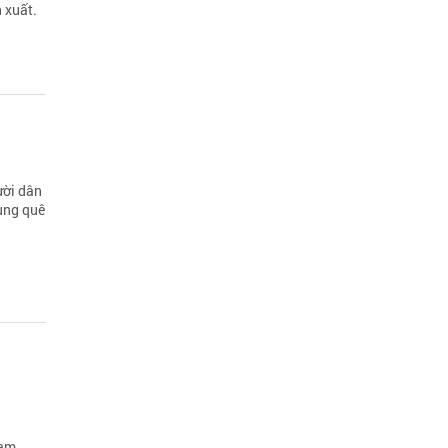
 xuất.
ười dân
vùng quê
Nam