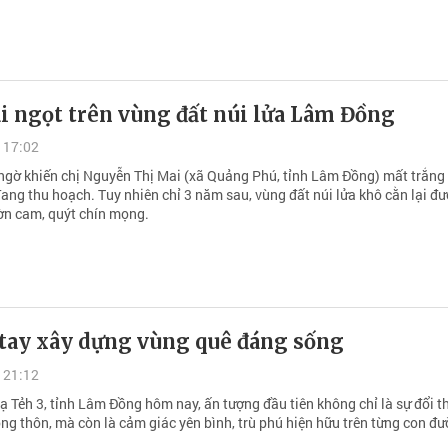
i ngọt trên vùng đất núi lửa Lâm Đồng
 17:02
 ngờ khiến chị Nguyễn Thị Mai (xã Quảng Phú, tỉnh Lâm Đồng) mất trắng
đang thu hoạch. Tuy nhiên chỉ 3 năm sau, vùng đất núi lửa khô cằn lại đư
ờn cam, quýt chín mọng.
tay xây dựng vùng quê đáng sống
 21:12
ạ Tẻh 3, tỉnh Lâm Đồng hôm nay, ấn tượng đầu tiên không chỉ là sự đổi t
ng thôn, mà còn là cảm giác yên bình, trù phú hiện hữu trên từng con đư