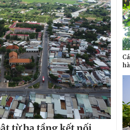
Cá
hà
ật từ hạ tầng kết nối