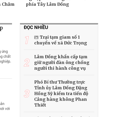
ầm Chăm
phía Tây Lâm Đồng
ĐỌC NHIỀU
p
1
Trại tạm giam số 1
chuyển về xã Đức Trọng
g ứng
ng chất
Lâm Đồng khẩn cấp tạm
2
nghiệp.
giữ người đàn ông chống
người thi hành công vụ
Phó Bí thư Thường trực
Tỉnh ủy Lâm Đồng Đặng
3
Hồng Sỹ kiểm tra tiến độ
Cảng hàng không Phan
sản
Thiết
ới với