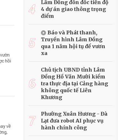
Lâm Đồng đôn đốc tiến độ
4
4 dự án giao thông trọng
điểm
Báo và Phát thanh,
5
Truyền hình Lâm Đồng
qua 1 năm hội tụ để vươn
xa
 vườn
ợc hồi
Chủ tịch UBND tỉnh Lâm
Đồng Hồ Văn Mười kiểm
6
tra thực địa tại Cảng hàng
không quốc tế Liên
Khương
Phường Xuân Hương - Đà
7
Lạt đưa robot AI phục vụ
hay về
hành chính công
ờng,