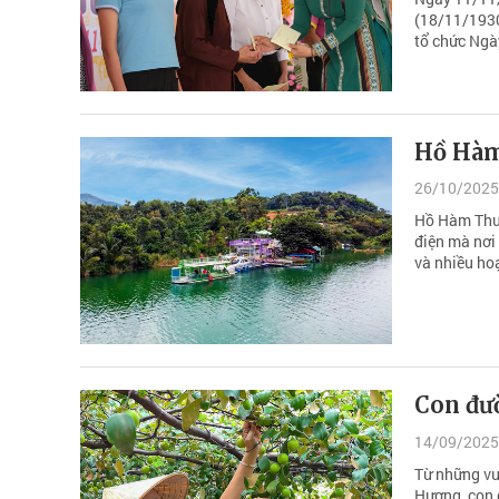
(18/11/1930
tổ chức Ngày
Hồ Hàm
26/10/2025
Hồ Hàm Thuậ
điện mà nơi
và nhiều ho
Con đư
14/09/2025
Từ những vư
Hương, con 