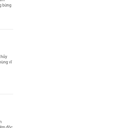
ng bừng
thủy
hùng vĩ
n
iệm độc