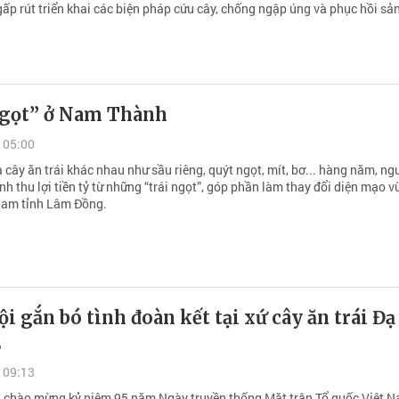
ấp rút triển khai các biện pháp cứu cây, chống ngập úng và phục hồi sản
ngọt” ở Nam Thành
 05:00
 cây ăn trái khác nhau như sầu riêng, quýt ngọt, mít, bơ... hàng năm, ng
 thu lợi tiền tỷ từ những “trái ngọt”, góp phần làm thay đổi diện mạo 
Nam tỉnh Lâm Đồng.
i gắn bó tình đoàn kết tại xứ cây ăn trái Đạ
2
 09:13
 chào mừng kỷ niệm 95 năm Ngày truyền thống Mặt trận Tổ quốc Việt 