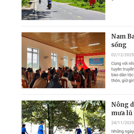
Nam Ba
sống
02/12/2025
Cùng với nhi
tuyên truyề
bào dân tộc
thôn, giữ gì
Nông d
mưa lũ
24/11/2025
Những ngày 