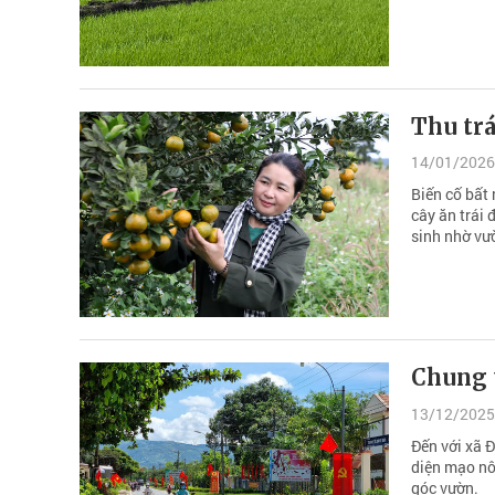
Thu trá
14/01/2026
Biến cố bất
cây ăn trái 
sinh nhờ vư
Chung 
13/12/2025
Đến với xã Đ
diện mạo nô
góc vườn.