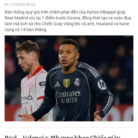
01/12/2025 05:53
Bàn thắng quý giá trên chấm phạt đền của Kylian Mbappé giúp
Real Madrid níu lại 1 điểm trước Girona, đồng thời tạo ra cuộc đua
tam mã lịch sử cho Chiếc Giày Vàng khi cả anh, Haaland và Kane
cùng có 14 bàn thắng.
Real - Valencia: Mbappe khoe Chiếc giày