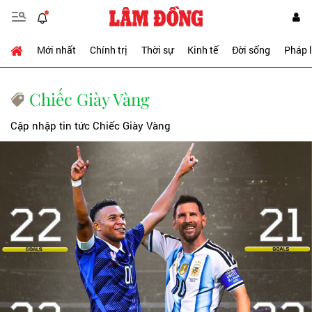
Mới nhất
Chính trị
Thời sự
Kinh tế
Đời sống
Pháp 
Chiếc Giày Vàng
Cập nhập tin tức Chiếc Giày Vàng