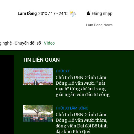
Lâm Đồng
23°C
/ 17 - 24°C
Đăng nhập
Lam Dong News
 nghệ - Chuyển đổi số
Video
TIN LIÊN QUAN
THỜI SỰ
Chủ tịch UBND tỉnh Lâm
Đồng Hồ Văn Mười: “Bắt
mạch” từng dự án trong
giải ngân vốn đầu tư công
THỜI SỰ LÂM ĐỒNG
Chủ tịch UBND tỉnh Lâm
Đồng Hồ Văn Mười thăm,
động viên Đại đội Bộ binh
đặc khu Phú Quý