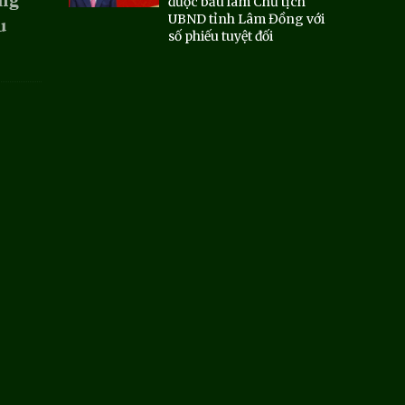
ồng
được bầu làm Chủ tịch
UBND tỉnh Lâm Đồng với
u
số phiếu tuyệt đối