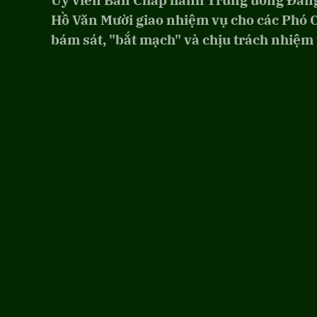
Ủy viên Ban Chấp hành Trung ương Đảng,
Hồ Văn Mười giao nhiệm vụ cho các Phó C
bám sát, "bắt mạch" và chịu trách nhiệm 