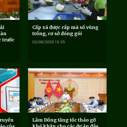
ải
Cấp xã được cấp mã số vùng
bàn
trồng, cơ sở đóng gói
c trước
03/08/2026 16:35
ruyền
Lâm Đồng tăng tốc tháo gỡ
́o của
khó khăn cho các dự án đầu