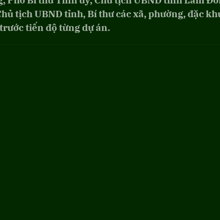
 Phó Bí thư Tỉnh ủy, Chủ tịch UBND tỉnh Lâm Đ
hủ tịch UBND tỉnh, Bí thư các xã, phường, đặc kh
trước tiến độ từng dự án.