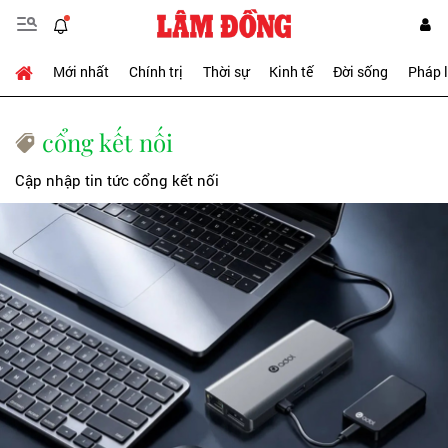
Mới nhất
Chính trị
Thời sự
Kinh tế
Đời sống
Pháp 
cổng kết nối
Cập nhập tin tức cổng kết nối