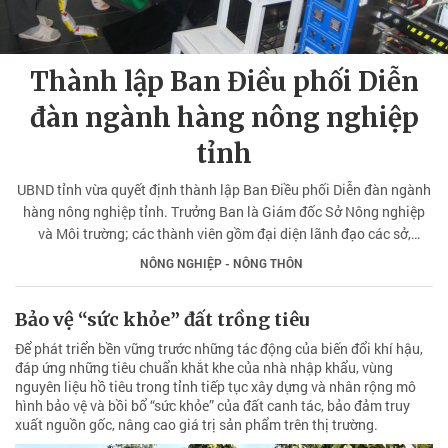
Thành lập Ban Điều phối Diễn
đàn ngành hàng nông nghiệp
tỉnh
UBND tỉnh vừa quyết định thành lập Ban Điều phối Diễn đàn ngành
hàng nông nghiệp tỉnh. Trưởng Ban là Giám đốc Sở Nông nghiệp
và Môi trường; các thành viên gồm đại diện lãnh đạo các sở,
ngành, cơ quan, đơn vị, doanh nghiệp, hợp tác xã, hiệp hội ngành
NÔNG NGHIỆP - NÔNG THÔN
hàng và tổ chức liên quan, địa phương có vùng sản xuất trọng
điểm.
Bảo vệ “sức khỏe” đất trồng tiêu
Để phát triển bền vững trước những tác động của biến đổi khí hậu,
đáp ứng những tiêu chuẩn khắt khe của nhà nhập khẩu, vùng
nguyên liệu hồ tiêu trong tỉnh tiếp tục xây dựng và nhân rộng mô
hình bảo vệ và bồi bổ “sức khỏe” của đất canh tác, bảo đảm truy
xuất nguồn gốc, nâng cao giá trị sản phẩm trên thị trường.