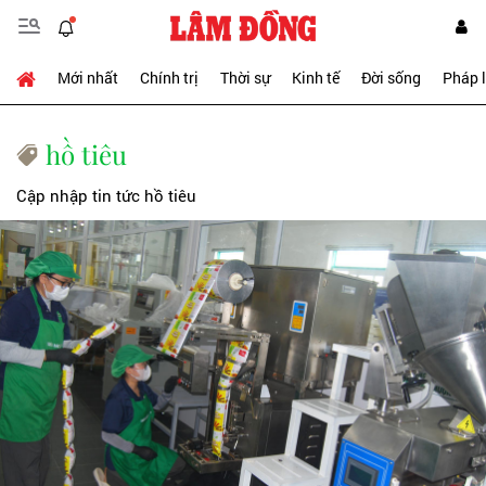
Mới nhất
Chính trị
Thời sự
Kinh tế
Đời sống
Pháp 
hồ tiêu
Cập nhập tin tức hồ tiêu