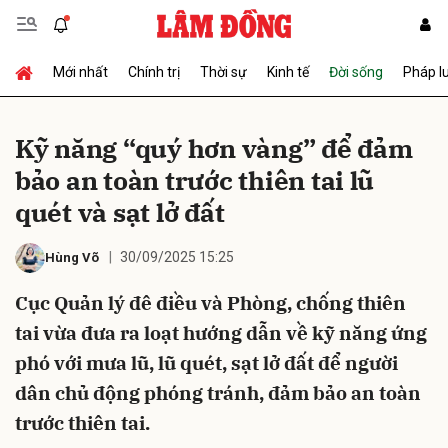
Mới nhất
Chính trị
Thời sự
Kinh tế
Đời sống
Pháp l
Gửi bình luận
Kỹ năng “quý hơn vàng” để đảm
bảo an toàn trước thiên tai lũ
quét và sạt lở đất
30/09/2025 15:25
Hùng Võ
Cục Quản lý đê điều và Phòng, chống thiên
Hủy
Gửi
tai vừa đưa ra loạt hướng dẫn về kỹ năng ứng
phó với mưa lũ, lũ quét, sạt lở đất để người
dân chủ động phóng tránh, đảm bảo an toàn
trước thiên tai.