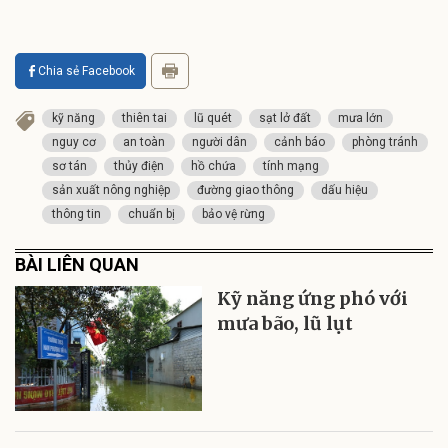
Chia sẻ Facebook
kỹ năng
thiên tai
lũ quét
sạt lở đất
mưa lớn
nguy cơ
an toàn
người dân
cảnh báo
phòng tránh
sơ tán
thủy điện
hồ chứa
tính mạng
sản xuất nông nghiệp
đường giao thông
dấu hiệu
thông tin
chuẩn bị
bảo vệ rừng
BÀI LIÊN QUAN
Kỹ năng ứng phó với
mưa bão, lũ lụt