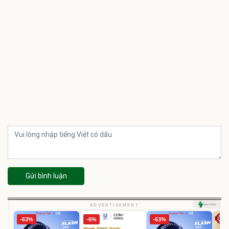
Gửi bình luận
ADVERTISEMENT
-63%
-6%
-63%