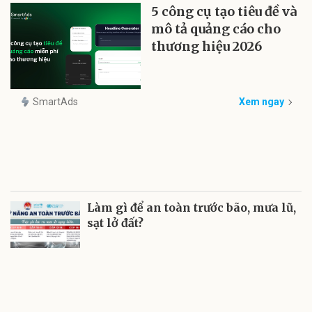
5 công cụ tạo tiêu đề và
mô tả quảng cáo cho
thương hiệu 2026
SmartAds
Xem ngay
Làm gì để an toàn trước bão, mưa lũ,
sạt lở đất?