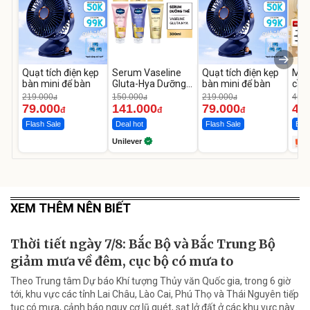
Quạt tích điện kẹp
Serum Vaseline
Quạt tích điện kẹp
Máy
bàn mini để bàn
Gluta-Hya Dưỡng
bàn mini để bàn
cầm
Da Sáng Mịn Sau 7
hãn
219.000
150.000
219.000
450.
đ
đ
đ
Ngày
TR
79.000
141.000
79.000
44
đ
đ
đ
Flash Sale
Deal hot
Flash Sale
Bán
Unilever
XEM THÊM NÊN BIẾT
Thời tiết ngày 7/8: Bắc Bộ và Bắc Trung Bộ
giảm mưa về đêm, cục bộ có mưa to
Theo Trung tâm Dự báo Khí tượng Thủy văn Quốc gia, trong 6 giờ
tới, khu vực các tỉnh Lai Châu, Lào Cai, Phú Thọ và Thái Nguyên tiếp
tục có mưa, cảnh báo nguy cơ lũ quét, sạt lở đất ở các khu vực này.