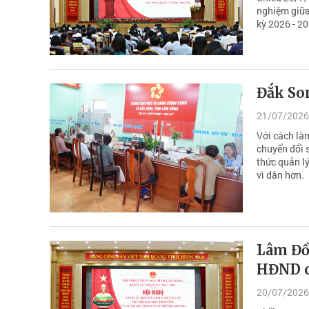
nghiệm giữa
kỳ 2026 - 20
Đắk Son
21/07/2026
Với cách là
chuyển đổi 
thức quản l
vì dân hơn.
Lâm Đồn
HĐND c
20/07/2026