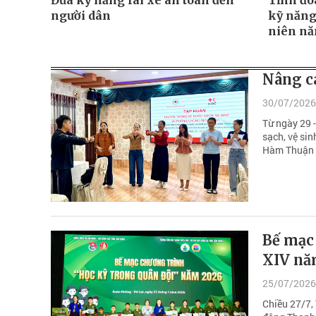
Đưa kỹ năng lái xe an toàn đến
Tỉnh đo
người dân
kỹ năng
niên nă
Nâng c
30/07/2026
Từ ngày 29 
sạch, vệ sin
Hàm Thuận 
Bế mạc
XIV nă
25/07/2026
Chiều 27/7,