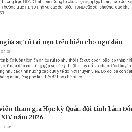
 Thường trực HĐND tỉnh Lâm Đồng tổ chức Hội nghị tập huấn, trao đổi ki
 Thường trực HĐND tỉnh và các đại biểu HĐND cấp xã, phường, đặc khu,
31.
gừa sự cố tai nạn trên biển cho ngư dân
 04:00
ên biển luôn tiềm ẩn nhiều rủi ro như thời tiết cực đoan, bão, áp thấp nhi
ực tế ngư dân còn từng gặp sự cố kỹ thuật, cháy nổ, va chạm tàu thuyền,
ng như các tình huống cấp cứu y tế đối với thuyền viên. Do đó, bà con cầ
hòng ngừa, ứng phó kịp thời để hạn chế rủi ro.
 viên tham gia Học kỳ Quân đội tỉnh Lâm Đ
ứ XIV năm 2026
 11:06