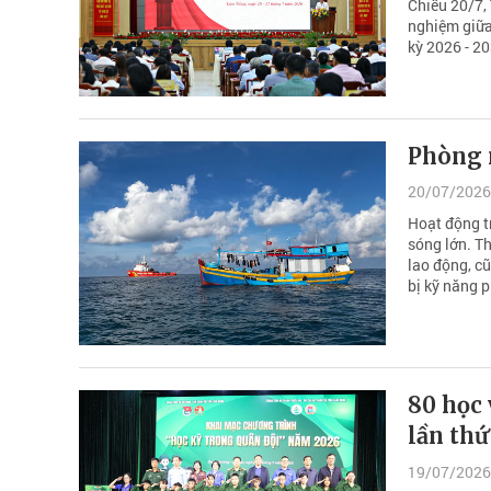
Chiều 20/7,
nghiệm giữa
kỳ 2026 - 20
Phòng n
20/07/2026
Hoạt động tr
sóng lớn. Th
lao động, cũ
bị kỹ năng p
80 học
lần th
19/07/2026