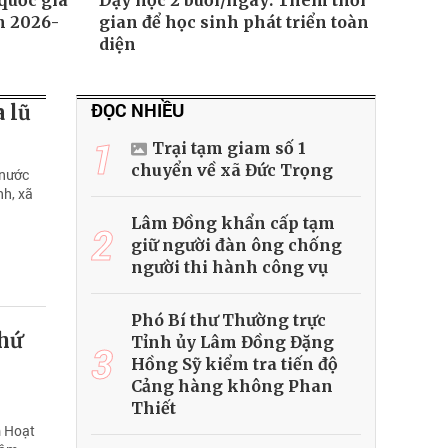
quốc gia
Dạy học 2 buổi/ngày: Thêm thời
ạn 2026-
gian để học sinh phát triển toàn
diện
ĐỌC NHIỀU
 lũ
1
Trại tạm giam số 1
chuyển về xã Đức Trọng
 nước
nh, xã
Lâm Đồng khẩn cấp tạm
2
giữ người đàn ông chống
người thi hành công vụ
Phó Bí thư Thường trực
thứ
Tỉnh ủy Lâm Đồng Đặng
3
Hồng Sỹ kiểm tra tiến độ
Cảng hàng không Phan
Thiết
m Hoạt