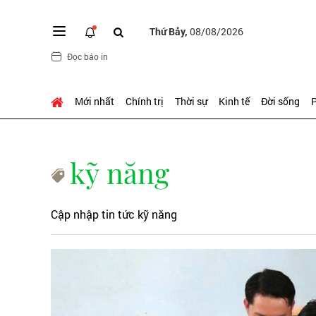
Thứ Bảy,
08/08/2026
Đọc báo in
Mới nhất
Chính trị
Thời sự
Kinh tế
Đời sống
P
kỹ năng
Cập nhập tin tức kỹ năng