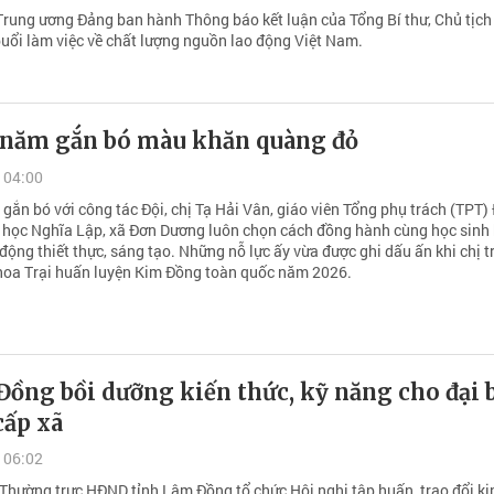
rung ương Đảng ban hành Thông báo kết luận của Tổng Bí thư, Chủ tịch
buổi làm việc về chất lượng nguồn lao động Việt Nam.
 năm gắn bó màu khăn quàng đỏ
 04:00
ắn bó với công tác Đội, chị Tạ Hải Vân, giáo viên Tổng phụ trách (TPT)
 học Nghĩa Lập, xã Đơn Dương luôn chọn cách đồng hành cùng học sinh
ộng thiết thực, sáng tạo. Những nỗ lực ấy vừa được ghi dấu ấn khi chị t
hoa Trại huấn luyện Kim Đồng toàn quốc năm 2026.
ồng bồi dưỡng kiến thức, kỹ năng cho đại 
ấp xã
 06:02
 Thường trực HĐND tỉnh Lâm Đồng tổ chức Hội nghị tập huấn, trao đổi ki