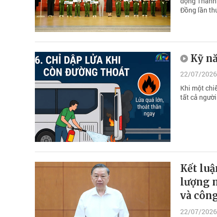
động Thanh 
Đồng lần thứ
Kỹ nă
22/07/2026
Khi một chiế
tất cả người
Kết luậ
lượng n
và công
22/07/2026