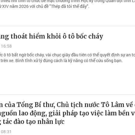
thiếu nhi tỉnh tổ chức bế mạc chương trình Học kỳ trong Quân đội tỉnh 
 XIV năm 2026 với chủ đề "Thép đã tôi thế đấy".
ng thoát hiểm khỏi ô tô bốc cháy
 16:58
c ô tô bất ngờ bốc cháy, vài chục giây đầu tiên có thể quyết định sự an 
 trên xe. Bình tĩnh xử lý đúng cách là kỹ năng có thể cứu sống bạn.
n của Tổng Bí thư, Chủ tịch nước Tô Lâm về
guồn lao động, giải pháp tạo việc làm bền 
 tác đào tạo nhân lực
 08:31