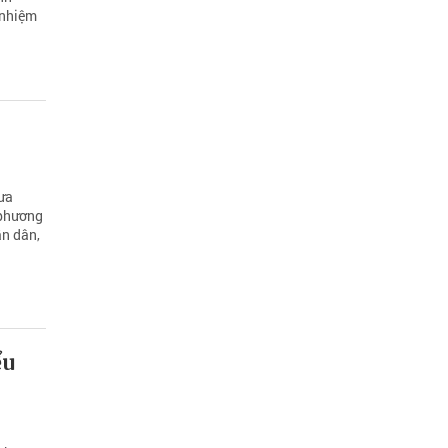
 nhiệm
ưa
 phương
ần dân,
ểu