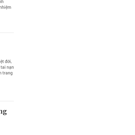
nh
 nhiệm
ệt đới,
 tai nạn
n trang
ồng