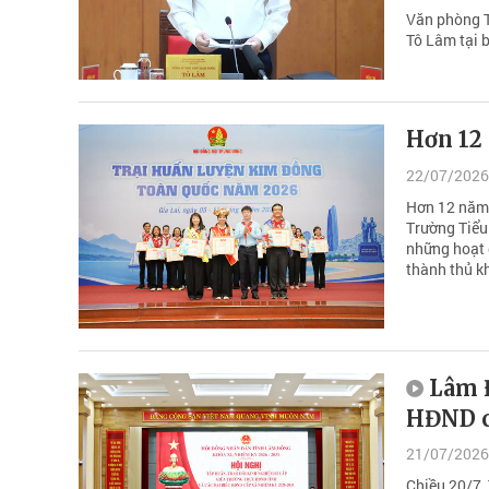
Văn phòng T
Tô Lâm tại 
Hơn 12
22/07/2026
Hơn 12 năm g
Trường Tiểu
những hoạt đ
thành thủ k
Lâm Đ
HĐND c
21/07/2026
Chiều 20/7,