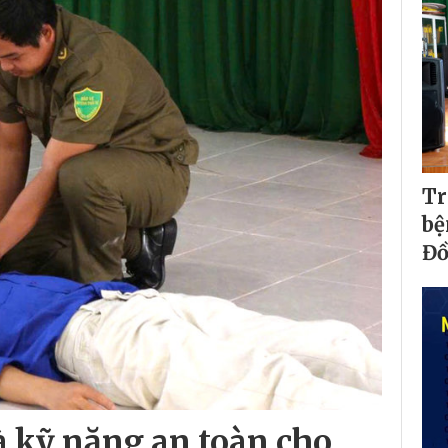
Tr
bệ
Đ
à kỹ năng an toàn cho