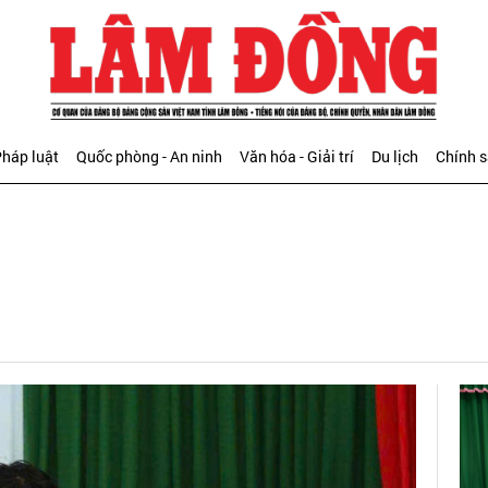
háp luật
Quốc phòng - An ninh
Văn hóa - Giải trí
Du lịch
Chính 