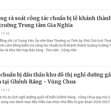
g rà soát công tác chuẩn bị lễ khánh thàn
trường Trung tâm Gia Nghĩa
 15:56
đồng chí Lê Trọng Yên, Ủy viên Ban Thường vụ Tỉnh ủy, Phó Chủ tịch Th
ỉnh Lâm Đồng kiểm tra công tác chuẩn bị lễ khánh thành Quảng trường 
a và Khu liên hợp Bảo tàng - Thư viện - Công viên.
 chuẩn bị đấu thầu khu đô thị nghỉ dưỡng g
a tại Ghềnh Ráng - Vũng Chua
 14:12
ô thị du lịch nghỉ dưỡng quốc tế biển Ghềnh Ráng - Vũng Chua quy mô 
 sung vào danh mục đấu thầu lựa chọn nhà đầu tư giai đoạn 2026-2027.