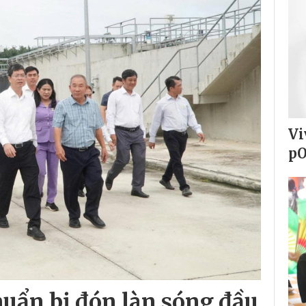
Vi
pO
uẩn bị đón làn sóng đầu