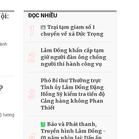
ĐỌC NHIỀU
ội:
1
Trại tạm giam số 1
chuyển về xã Đức Trọng
hành
Lâm Đồng khẩn cấp tạm
2
giữ người đàn ông chống
người thi hành công vụ
Phó Bí thư Thường trực
p
Tỉnh ủy Lâm Đồng Đặng
3
Hồng Sỹ kiểm tra tiến độ
Cảng hàng không Phan
Thiết
ộ tương
Báo và Phát thanh,
Truyền hình Lâm Đồng -
4
01 năm nhìn lại: Dấu ấn