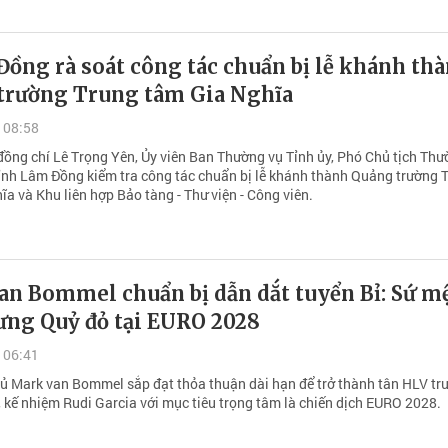
ồng rà soát công tác chuẩn bị lễ khánh th
trường Trung tâm Gia Nghĩa
 08:58
đồng chí Lê Trọng Yên, Ủy viên Ban Thường vụ Tỉnh ủy, Phó Chủ tịch Th
ỉnh Lâm Đồng kiểm tra công tác chuẩn bị lễ khánh thành Quảng trường 
a và Khu liên hợp Bảo tàng - Thư viện - Công viên.
an Bommel chuẩn bị dẫn dắt tuyển Bỉ: Sứ m
ưng Quỷ đỏ tại EURO 2028
 06:41
ủ Mark van Bommel sắp đạt thỏa thuận dài hạn để trở thành tân HLV tr
, kế nhiệm Rudi Garcia với mục tiêu trọng tâm là chiến dịch EURO 2028.