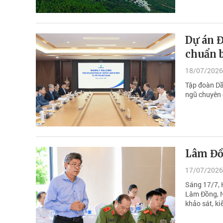
Dự án 
chuẩn b
18/07/2026
Tập đoàn Dầ
ngũ chuyên 
Lâm Đồn
17/07/2026
Sáng 17/7, 
Lâm Đồng, N
khảo sát, ki