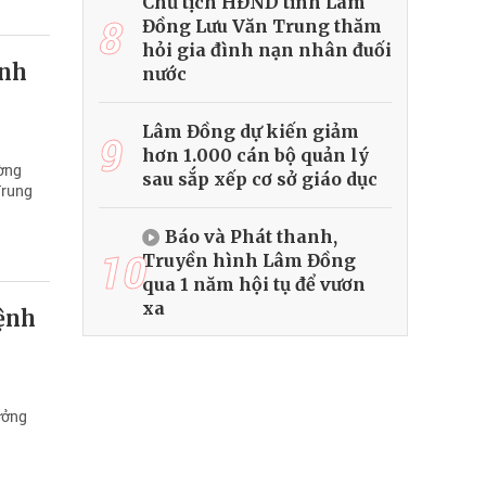
Chủ tịch HĐND tỉnh Lâm
8
Đồng Lưu Văn Trung thăm
hỏi gia đình nạn nhân đuối
ành
nước
Lâm Đồng dự kiến giảm
9
hơn 1.000 cán bộ quản lý
ường
sau sắp xếp cơ sở giáo dục
Trung
Báo và Phát thanh,
10
Truyền hình Lâm Đồng
qua 1 năm hội tụ để vươn
xa
ệnh
ưởng