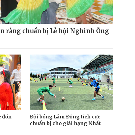
n ràng chuẩn bị Lễ hội Nghinh Ông
c đón
Đội bóng Lâm Đồng tích cực
chuẩn bị cho giải hạng Nhất