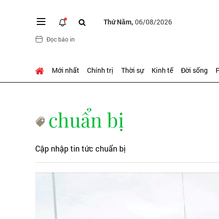
Thứ Năm,
06/08/2026
Đọc báo in
Mới nhất
Chính trị
Thời sự
Kinh tế
Đời sống
P
chuẩn bị
Cập nhập tin tức chuẩn bị