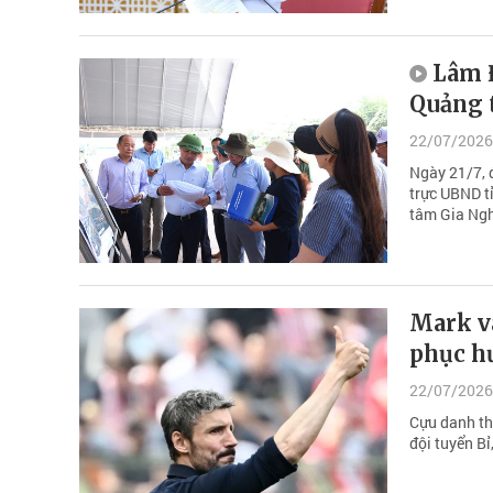
Lâm Đ
Quảng 
22/07/2026
Ngày 21/7, 
trực UBND t
tâm Gia Nghĩ
Mark v
phục h
22/07/2026
Cựu danh th
đội tuyển Bỉ