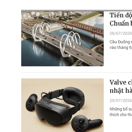
Tiến độ
Chuẩn 
26/07/2026
Cầu Đuống m
vào tháng 9/
Valve 
nhật hà
25/07/2026
Những bổ su
thích cho t