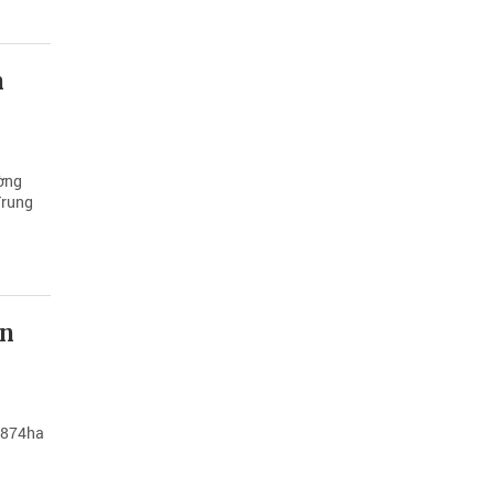
h
ường
Trung
ần
2.874ha