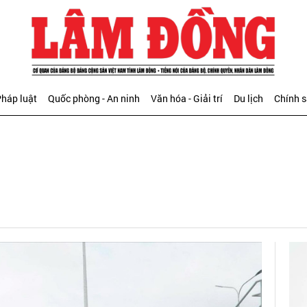
háp luật
Quốc phòng - An ninh
Văn hóa - Giải trí
Du lịch
Chính 