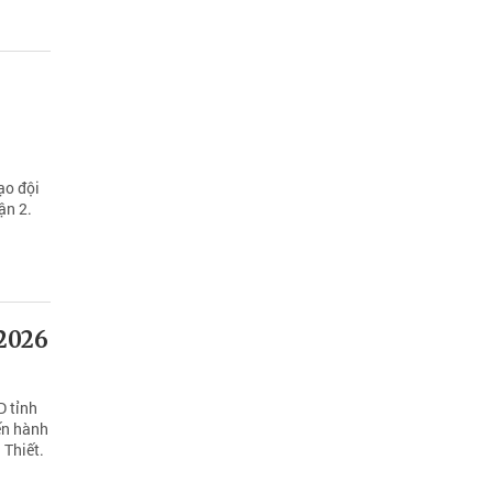
ạo đội
ận 2.
 2026
D tỉnh
ến hành
 Thiết.