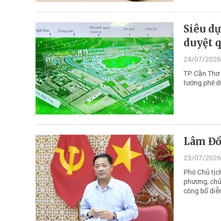
Siêu dự
duyệt q
24/07/2026
TP. Cần Thơ 
tướng phê du
Lâm Đồn
23/07/2026
Phó Chủ tịc
phương, chủ
công bố diễn