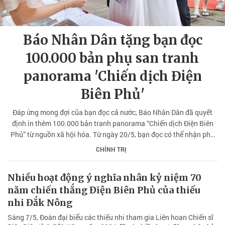
Báo Nhân Dân tặng bạn đọc
100.000 bản phụ san tranh
panorama 'Chiến dịch Điện
Biên Phủ'
Đáp ứng mong đợi của bạn đọc cả nước, Báo Nhân Dân đã quyết
định in thêm 100.000 bản tranh panorama “Chiến dịch Điện Biên
Phủ” từ nguồn xã hội hóa. Từ ngày 20/5, bạn đọc có thể nhận phụ
san đặc biệt tại cơ quan thường trú Báo Nhân Dân ở các tỉnh, thành
CHÍNH TRỊ
phố.
Nhiều hoạt động ý nghĩa nhân kỷ niệm 70
năm chiến thắng Điện Biên Phủ của thiếu
nhi Đắk Nông
Sáng 7/5, Đoàn đại biểu các thiếu nhi tham gia Liên hoan Chiến sĩ