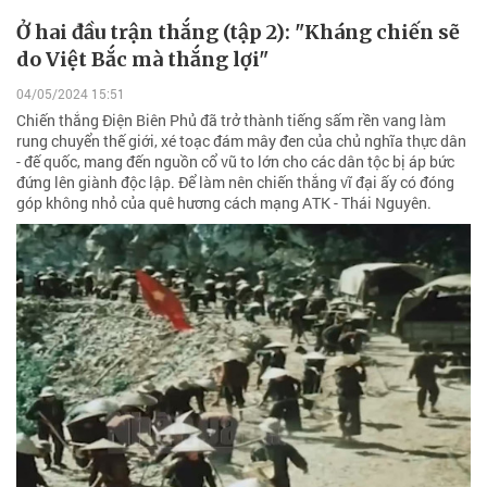
Ở hai đầu trận thắng (tập 2): "Kháng chiến sẽ
do Việt Bắc mà thắng lợi"
04/05/2024 15:51
Chiến thắng Điện Biên Phủ đã trở thành tiếng sấm rền vang làm
rung chuyển thế giới, xé toạc đám mây đen của chủ nghĩa thực dân
- đế quốc, mang đến nguồn cổ vũ to lớn cho các dân tộc bị áp bức
đứng lên giành độc lập. Để làm nên chiến thắng vĩ đại ấy có đóng
góp không nhỏ của quê hương cách mạng ATK - Thái Nguyên.