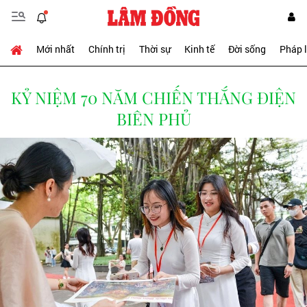
Mới nhất
Chính trị
Thời sự
Kinh tế
Đời sống
Pháp 
KỶ NIỆM 70 NĂM CHIẾN THẮNG ĐIỆN
BIÊN PHỦ