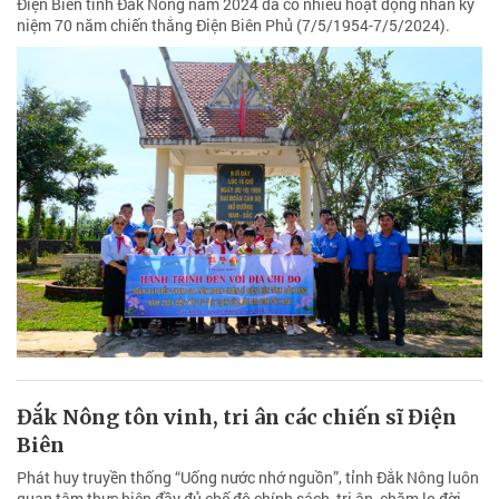
Điện Biên tỉnh Đắk Nông năm 2024 đã có nhiều hoạt động nhân kỷ
niệm 70 năm chiến thắng Điện Biên Phủ (7/5/1954-7/5/2024).
Đắk Nông tôn vinh, tri ân các chiến sĩ Điện
Biên
Phát huy truyền thống “Uống nước nhớ nguồn”, tỉnh Đắk Nông luôn
quan tâm thực hiện đầy đủ chế độ chính sách, tri ân, chăm lo đời