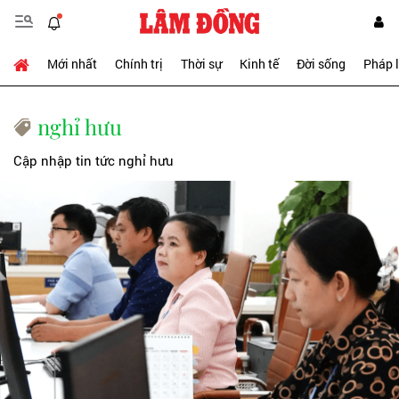
Mới nhất
Chính trị
Thời sự
Kinh tế
Đời sống
Pháp 
nghỉ hưu
Cập nhập tin tức nghỉ hưu