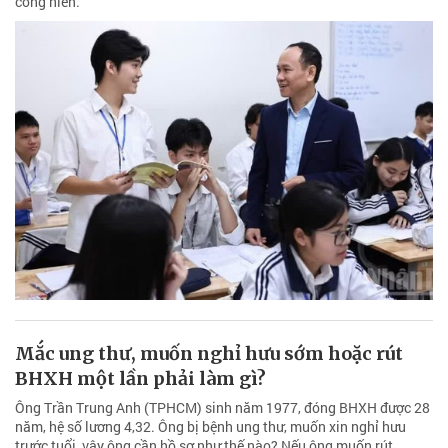
cống hiến.
Mắc ung thư, muốn nghỉ hưu sớm hoặc rút
BHXH một lần phải làm gì?
Ông Trần Trung Anh (TPHCM) sinh năm 1977, đóng BHXH được 28
năm, hệ số lương 4,32. Ông bị bệnh ung thư, muốn xin nghỉ hưu
trước tuổi, vậy ông cần hồ sơ như thế nào? Nếu ông muốn rút