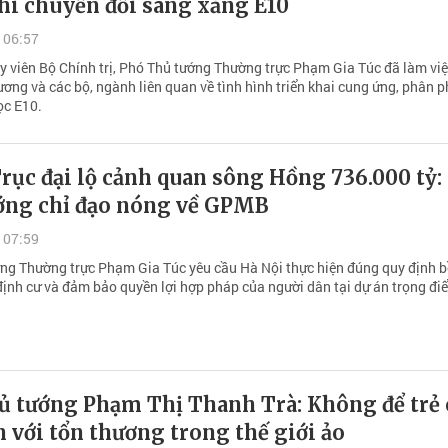
hi chuyển đổi sang xăng E10
 06:57
Ủy viên Bộ Chính trị, Phó Thủ tướng Thường trực Phạm Gia Túc đã làm việ
ơng và các bộ, ngành liên quan về tình hình triển khai cung ứng, phân p
ọc E10.
rục đại lộ cảnh quan sông Hồng 736.000 tỷ:
ớng chỉ đạo nóng về GPMB
 07:59
ng Thường trực Phạm Gia Túc yêu cầu Hà Nội thực hiện đúng quy định b
 định cư và đảm bảo quyền lợi hợp pháp của người dân tại dự án trọng đi
ủ tướng Phạm Thị Thanh Trà: Không để trẻ
n với tổn thương trong thế giới ảo