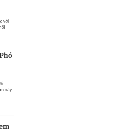
c với
hối
 Phó
ồi
ểm này.
 em