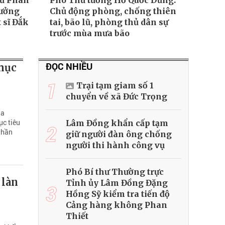
hủ Phan
Phó Thủ tướng Hồ Quốc Dũng:
tưởng
Chủ động phòng, chống thiên
 sĩ Đắk
tai, bão lũ, phòng thủ dân sự
trước mùa mưa bão
ĐỌC NHIỀU
mục
1
Trại tạm giam số 1
chuyển về xã Đức Trọng
ịa
ục tiêu
Lâm Đồng khẩn cấp tạm
2
thần
giữ người đàn ông chống
người thi hành công vụ
Phó Bí thư Thường trực
 làn
Tỉnh ủy Lâm Đồng Đặng
3
Hồng Sỹ kiểm tra tiến độ
Cảng hàng không Phan
Thiết