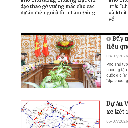
Phó Thủ tướng Thường trực chỉ
Phó Thủ
đạo tháo gỡ vướng mắc cho các
Trà: "C
dự án điện gió ở tỉnh Lâm Đồng
và khát 
về
Đẩy 
tiêu qu
08/07/2026
Phó Thủ tướ
phương tập 
quốc gia (M
“địa phương
Dự án V
xe kết 
05/07/2026