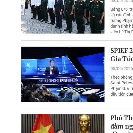
08/06/2026
Sáng 8/6, t
và xác định 
tướng Phạm 
danh tính hà
viên Lê Thị
SPIEF 
Gia Túc
05/06/2026
Theo phóng 
Saint Peter
Phạm Gia Tú
đầu tiên của
Phó Th
đảm ngu