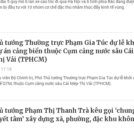
đai 5 quy mô 6 làn xe cao tốc đi qua Hà Nội và 6 tỉnh phía Bắc đang đư
n bị đầu tư với 10 nhóm cơ chế đặc thù nhằm thúc đẩy kinh tế vùng.
ủ tướng Thường trực Phạm Gia Túc dự lễ kh
ự án cảng biển thuộc Cụm cảng nước sâu Cái
ị Vải (TPHCM)
 17:18
y viên Bộ Chính trị, Phó Thủ tướng Thường trực Phạm Gia Túc dự lễ khởi
ế QTM, thuộc Cụm cảng nước sâu Cái Mép-Thị Vải (TPHCM).
ủ tướng Phạm Thị Thanh Trà kêu gọi ‘chun
yết tâm’ xây dựng xã, phường, đặc khu khô