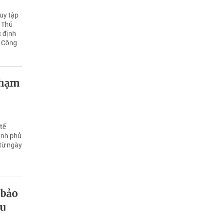
uy tập
ó Thủ
c định
i Công
Phạm
tế
ính phủ
từ ngày
 bảo
êu