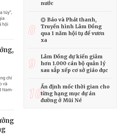
nước
 túy”,
gia
Báo và Phát thanh,
ã hội
8
Truyền hình Lâm Đồng
qua 1 năm hội tụ để vươn
xa
ướng,
Lâm Đồng dự kiến giảm
9
hơn 1.000 cán bộ quản lý
sau sắp xếp cơ sở giáo dục
ồng chí
o và
Ấn định mốc thời gian cho
10
ệt Nam-
từng hạng mục dự án
đường ở Mũi Né
ưởng
ng