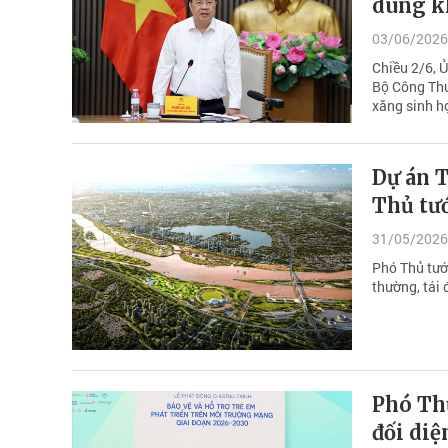
dùng k
03/06/2026
Chiều 2/6, 
Bộ Công Thư
xăng sinh h
Dự án T
Thủ tư
31/05/2026
Phó Thủ tướ
thường, tái
Phó Th
đối diệ