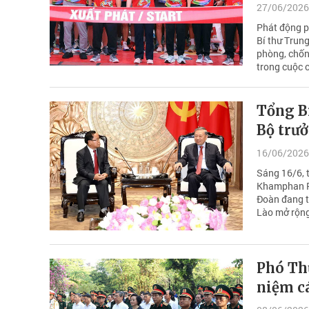
27/06/2026
Phát động p
Bí thư Trun
phòng, chốn
trong cuộc 
Tổng Bí
Bộ trư
16/06/2026
Sáng 16/6, t
Khamphan Ph
Đoàn đang t
Lào mở rộng
Phó Th
niệm cá