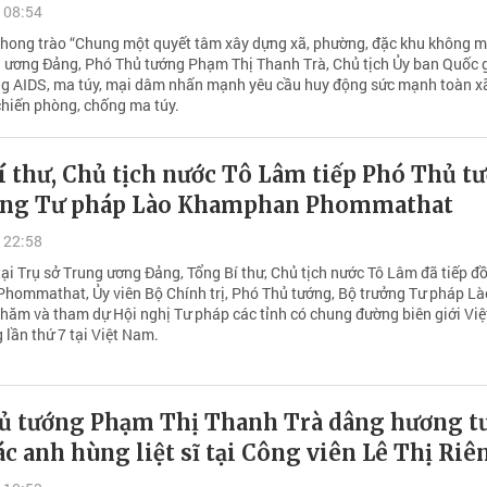
 08:54
hong trào “Chung một quyết tâm xây dựng xã, phường, đặc khu không ma
g ương Đảng, Phó Thủ tướng Phạm Thị Thanh Trà, Chủ tịch Ủy ban Quốc 
g AIDS, ma túy, mại dâm nhấn mạnh yêu cầu huy động sức mạnh toàn x
chiến phòng, chống ma túy.
 thư, Chủ tịch nước Tô Lâm tiếp Phó Thủ t
ởng Tư pháp Lào Khamphan Phommathat
 22:58
ại Trụ sở Trung ương Đảng, Tổng Bí thư, Chủ tịch nước Tô Lâm đã tiếp đ
ommathat, Ủy viên Bộ Chính trị, Phó Thủ tướng, Bộ trưởng Tư pháp Là
hăm và tham dự Hội nghị Tư pháp các tỉnh có chung đường biên giới Vi
 lần thứ 7 tại Việt Nam.
ủ tướng Phạm Thị Thanh Trà dâng hương t
c anh hùng liệt sĩ tại Công viên Lê Thị Riê