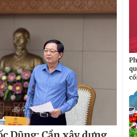
Ph
qu
cố
ốc Dũng: Cần xây dựng