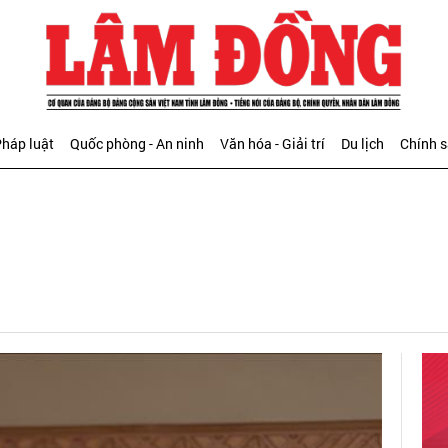
háp luật
Quốc phòng - An ninh
Văn hóa - Giải trí
Du lịch
Chính 