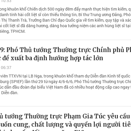
 10:53
rong khuôn khổ Chiến dịch 500 ngày đêm đẩy mạnh thực hiện tìm kiếm, q
danh tính hài cốt liệt sĩ còn thiếu thông tin, Bí thư Trung ương Đảng, Ph
Thị Thanh Trà, Trưởng Ban Chỉ đạo Quốc gia về tìm kiếm, quy tập và xá
i cốt liệt sĩ đã dâng hương, dâng hoa tưởng niệm các anh hùng liệt sĩ tạ
 Riêng, TPHCM.
29: Phó Thủ tướng Thường trực Chính phủ 
 đề xuất ba định hướng hợp tác lớn
 06:37
viên TTXVN tại LB Nga, trong khuôn khổ tham dự Diễn đàn Kinh tế quốc 
sburg (SPIEF) lần thứ 29 từ ngày 4/6-6/6, Phó Thủ tướng Thường trực Ch
c dẫn đầu đoàn đại biểu Việt Nam đã có nhiều hoạt động cấp cao ngay 
 Diễn đàn.
ủ tướng Thường trực Phạm Gia Túc yêu cầu
ồn cung, chất lượng và quyền lợi người ti