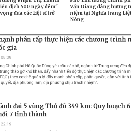
 tướng Phạm Thị Thanh
Phó Thủ tướng Chính p
hiến dịch 500 ngày đêm"
Văn Giang dâng hương 
vọng đưa các liệt sĩ trở
niệm tại Nghĩa trang Liệt
Nông
mạnh phân cấp thực hiện các chương trình 
ốc gia
 08:39
ng Chính phủ Hồ Quốc Dũng yêu cầu các bộ, ngành từ Trung ương đến đ
trung tháo gỡ khó khăn, đẩy nhanh tiến độ thực hiện các chương trình m
TQG) theo cơ chế quản lý, đẩy mạnh phân cấp, phân quyền, gắn với tinh 
 quyết, địa phương làm, địa phương chịu trách nhiệm”.
ành đai 5 vùng Thủ đô 349 km: Quy hoạch 6
nối 7 tỉnh thành
 22:19