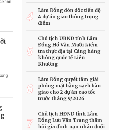
ợc khẩn
Lâm Đồng đôn đốc tiến độ
4
4 dự án giao thông trọng
điểm
Chủ tịch UBND tỉnh Lâm
ởi
Đồng Hồ Văn Mười kiểm
5
tra thực địa tại Cảng hàng
không quốc tế Liên
Khương
 công
Lâm Đồng quyết tâm giải
6
phóng mặt bằng sạch bàn
giao cho 2 dự án cao tốc
trước tháng 9/2026
g
Chủ tịch HĐND tỉnh Lâm
ng
7
Đồng Lưu Văn Trung thăm
hỏi gia đình nạn nhân đuối