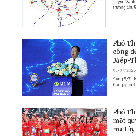
Tuyến Vành 
trương chuẩ
Phó Th
công d
Mép-Th
05/07/2026
Sáng 5/7, Ủ
Cảng quốc t
Phó Th
một qu
ma túy