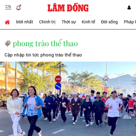
Mới nhất
Chính trị
Thời sự
Kinh tế
Đời sống
Pháp 
phong trào thể thao
Cập nhập tin tức phong trào thể thao