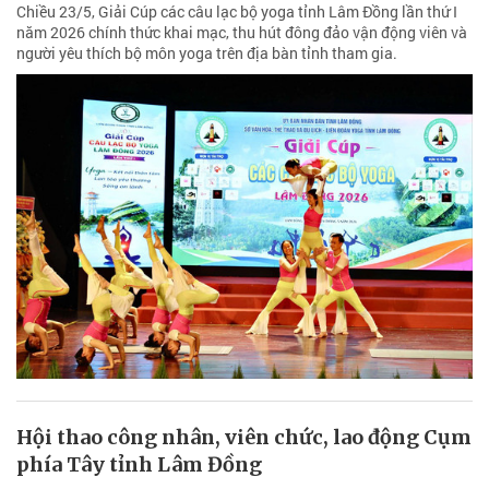
Chiều 23/5, Giải Cúp các câu lạc bộ yoga tỉnh Lâm Đồng lần thứ I
năm 2026 chính thức khai mạc, thu hút đông đảo vận động viên và
người yêu thích bộ môn yoga trên địa bàn tỉnh tham gia.
Hội thao công nhân, viên chức, lao động Cụm
phía Tây tỉnh Lâm Đồng