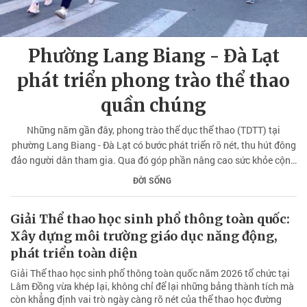
Phường Lang Biang - Đà Lạt
phát triển phong trào thể thao
quần chúng
Những năm gần đây, phong trào thể dục thể thao (TDTT) tại
phường Lang Biang - Đà Lạt có bước phát triển rõ nét, thu hút đông
đảo người dân tham gia. Qua đó góp phần nâng cao sức khỏe cộng
đồng, xây dựng đời sống văn hóa, tăng cường sự gắn kết trong khu
ĐỜI SỐNG
dân cư.
Giải Thể thao học sinh phổ thông toàn quốc:
Xây dựng môi trường giáo dục năng động,
phát triển toàn diện
Giải Thể thao học sinh phổ thông toàn quốc năm 2026 tổ chức tại
Lâm Đồng vừa khép lại, không chỉ để lại những bảng thành tích mà
còn khẳng định vai trò ngày càng rõ nét của thể thao học đường