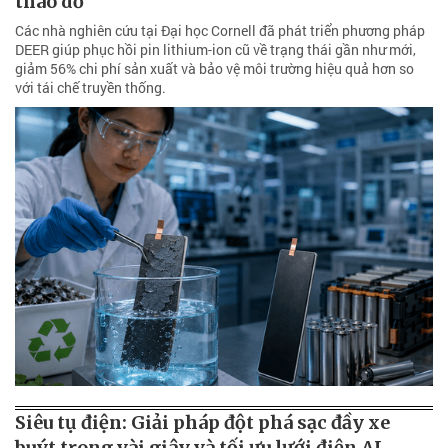
tháo dỡ
Các nhà nghiên cứu tại Đại học Cornell đã phát triển phương pháp
DEER giúp phục hồi pin lithium-ion cũ về trạng thái gần như mới,
giảm 56% chi phí sản xuất và bảo vệ môi trường hiệu quả hơn so
với tái chế truyền thống.
Siêu tụ điện: Giải pháp đột phá sạc đầy xe
buýt trong vài giây và tối ưu lưới điện AI