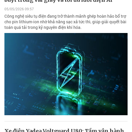
05/05/2026 09:57
Công nghệ siêu tụ điện đang trở thành mảnh ghép hoàn hảo bổ trợ
cho pin lithium-ion nhờ khả năng sạc xả tức thì, giúp giải quyết bài
toán quá tải trong kỷ nguyên điện khí hóa.
Xe điện Yadea Voltguard U80: Tầm vận hành