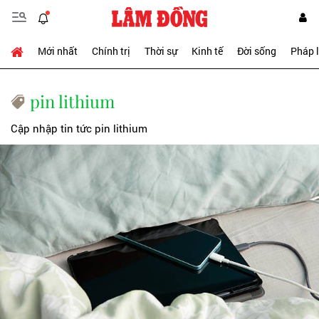
Mới nhất
Chính trị
Thời sự
Kinh tế
Đời sống
Pháp 
pin lithium
Cập nhập tin tức pin lithium