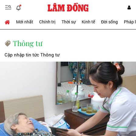
Mới nhất
Chính trị
Thời sự
Kinh tế
Đời sống
Pháp 
Thông tư
Cập nhập tin tức Thông tư