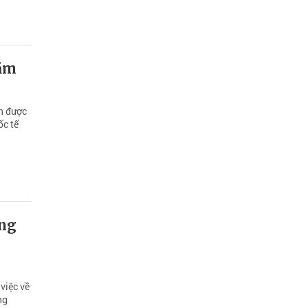
hăm
nh được
ốc tế
ang
việc về
ng