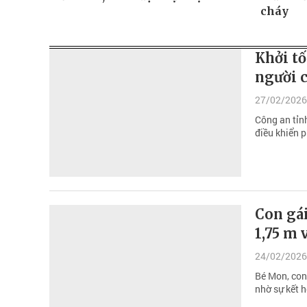
cháy
Khởi tố
người c
27/02/2026
Công an tỉn
điều khiển 
Con gái
1,75 m 
24/02/2026
Bé Mon, con
nhờ sự kết 