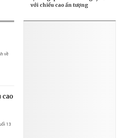
với chiều cao ấn tượng
ĐỌC NHIỀU
nh về
u cao
uổi 13