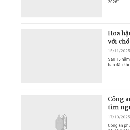
2026”.
Hoa hậ
với chồ
15/11/2025
Sau 15 năm 
ban đầu khi
Công a
tìm ng
17/10/2025
Công an phư