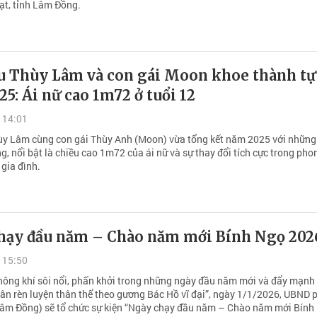
ạt, tỉnh Lâm Đồng.
u Thùy Lâm và con gái Moon khoe thành tự
5: Ái nữ cao 1m72 ở tuổi 12
 14:01
y Lâm cùng con gái Thùy Anh (Moon) vừa tổng kết năm 2025 với những
, nổi bật là chiều cao 1m72 của ái nữ và sự thay đổi tích cực trong pho
gia đình.
hạy đầu năm – Chào năm mới Bính Ngọ 202
 15:50
ông khí sôi nổi, phấn khởi trong những ngày đầu năm mới và đẩy mạnh
dân rèn luyện thân thể theo gương Bác Hồ vĩ đại”, ngày 1/1/2026, UBND
âm Đồng) sẽ tổ chức sự kiện “Ngày chạy đầu năm – Chào năm mới Bính