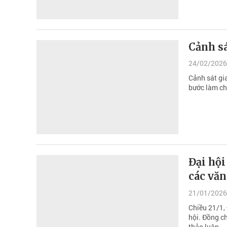
Cảnh s
24/02/2026
Cảnh sát gi
bước làm ch
Đại hội
các văn
21/01/2026
Chiều 21/1, 
hội. Đồng ch
thảo luận.