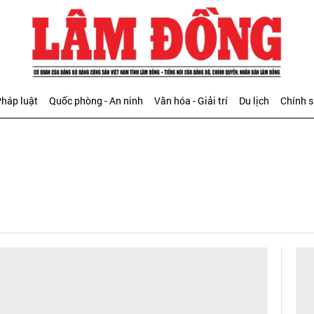
háp luật
Quốc phòng - An ninh
Văn hóa - Giải trí
Du lịch
Chính 