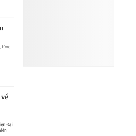
ển
, từng
 về
iện Đại
hiên