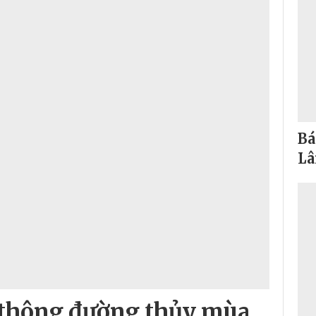
Bá
L
 thông đường thủy mùa