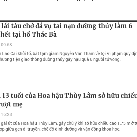
 lái tàu chở đá vụ tai nạn đường thủy làm 6
hết tại hồ Thác Bà
 09:58
h Lào Cai khởi tố, bắt tạm giam Nguyễn Văn Thâm về tội Vi phạm quy đị
phương tiện giao thông đường thủy gây hậu quả 6 người tử vong.
 13 tuổi của Hoa hậu Thùy Lâm sở hữu chiề
vượt mẹ
 16:28
 gái út của Hoa hậu Thùy Lâm, gây chú ý khi sở hữu chiều cao 1,75 m ở t
hợp giữa gen di truyền, chế độ dinh dưỡng và vận động khoa học.