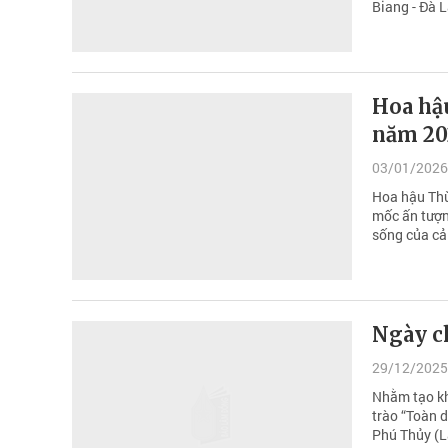
Biang - Đà L
Hoa hậ
năm 202
03/01/2026
Hoa hậu Thù
mốc ấn tượng
sống của cả 
Ngày c
29/12/2025
Nhằm tạo kh
trào “Toàn 
Phú Thủy (L