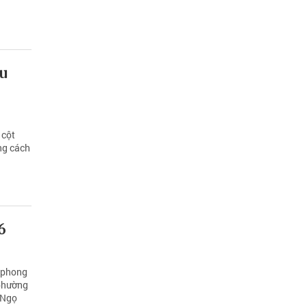
u
 cột
ng cách
6
 phong
 phường
 Ngọ