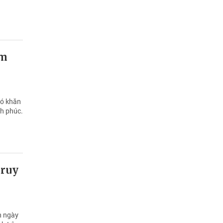
ăm
hó khăn
nh phúc.
truy
h ngày