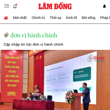
Mới nhất
Chính trị
Thời sự
Kinh tế
Đời sống
Pháp 
đơn vị hành chính
Cập nhập tin tức đơn vị hành chính