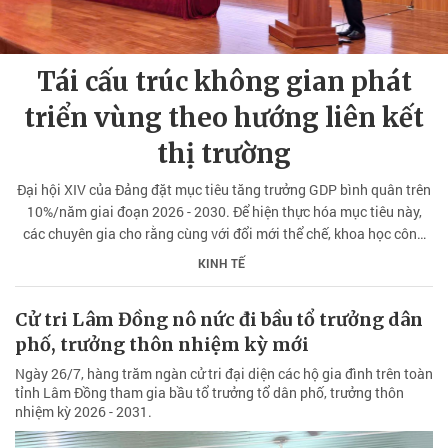
Tái cấu trúc không gian phát
triển vùng theo hướng liên kết
thị trường
Đại hội XIV của Đảng đặt mục tiêu tăng trưởng GDP bình quân trên
10%/năm giai đoạn 2026 - 2030. Để hiện thực hóa mục tiêu này,
các chuyên gia cho rằng cùng với đổi mới thể chế, khoa học công
nghệ và chuyển đổi số, việc tổ chức lại không gian phát triển vùng
KINH TẾ
đang trở thành yêu cầu cấp thiết nhằm tạo dư địa tăng trưởng mới
cho nền kinh tế.
Cử tri Lâm Đồng nô nức đi bầu tổ trưởng dân
phố, trưởng thôn nhiệm kỳ mới
Ngày 26/7, hàng trăm ngàn cử tri đại diện các hộ gia đình trên toàn
tỉnh Lâm Đồng tham gia bầu tổ trưởng tổ dân phố, trưởng thôn
nhiệm kỳ 2026 - 2031.