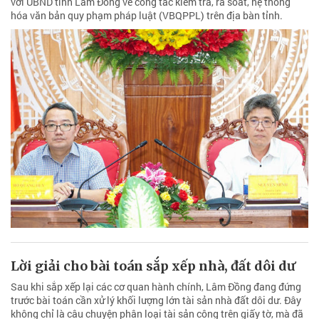
với UBND tỉnh Lâm Đồng về công tác kiểm tra, rà soát, hệ thống
hóa văn bản quy phạm pháp luật (VBQPPL) trên địa bàn tỉnh.
Lời giải cho bài toán sắp xếp nhà, đất dôi dư
Sau khi sắp xếp lại các cơ quan hành chính, Lâm Đồng đang đứng
trước bài toán cần xử lý khối lượng lớn tài sản nhà đất dôi dư. Đây
không chỉ là câu chuyện phân loại tài sản công trên giấy tờ, mà đã