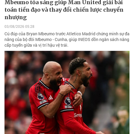
Mbeumo tỏa sáng giúp Man United giải bài
toán tiền đạo và thay đổi chiến lược chuyển
nhượng
03/08/2026 05:28
Cú đúp của Bryan Mbeumo trước Atletico Madrid chứng minh sự đa
năng của bộ đôi Mbeumo - Cunha, giúp INEOS dồn ngân sách nâng
cấp tuyến giữa và vị trí hậu vệ trái.