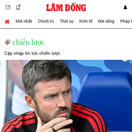
Mới nhất
Chính trị
Thời sự
Kinh tế
Đời sống
Pháp 
chiến lược
Cập nhập tin tức chiến lược