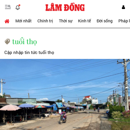
Mới nhất
Chính trị
Thời sự
Kinh tế
Đời sống
Pháp 
tuổi thọ
Cập nhập tin tức tuổi thọ