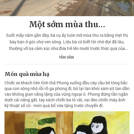
Một sớm mùa thu…
Suốt mấy năm gần đây, bà cụ ấy luôn mở mùa thu ra bằng mẹt thị
bày bán ở góc chợ ven sông. Liệu bà có biết tôi chờ đợi đã lâu,
thường vỡ òa cảm xúc như đứa trẻ lên mười trước thức quà của
mùa thu.
TẢN VĂN
Món quà mùa hạ
Chiếc xe khách liên tỉnh thả Phong xuống đầu cây cầu bê tông bắc
qua con sông nhỏ rồi rồ ga phóng đi, bỏ lại làn khói xám xịt tan dần
vào không gian vắng lặng của vùng ngoại ô. Phong đứng tần ngần
dưới cái nắng gắt, tay xách chiếc ba lô vải, vai đeo chiếc máy ảnh
kỹ thuật số cũ - món quà bố vừa tặng trước chuyến đi.