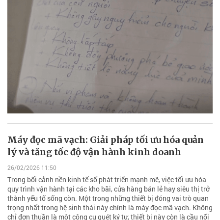
Máy đọc mã vạch: Giải pháp tối ưu hóa quản
lý và tăng tốc độ vận hành kinh doanh
26/02/2026 11:50
Trong bối cảnh nền kinh tế số phát triển mạnh mẽ, việc tối ưu hóa
quy trình vận hành tại các kho bãi, cửa hàng bán lẻ hay siêu thị trở
thành yếu tố sống còn. Một trong những thiết bị đóng vai trò quan
trọng nhất trong hệ sinh thái này chính là máy đọc mã vạch. Không
chỉ đơn thuần là một công cụ quét ký tự, thiết bị này còn là cầu nối