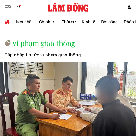
Mới nhất
Chính trị
Thời sự
Kinh tế
Đời sống
Pháp 
vi phạm giao thông
Cập nhập tin tức vi phạm giao thông