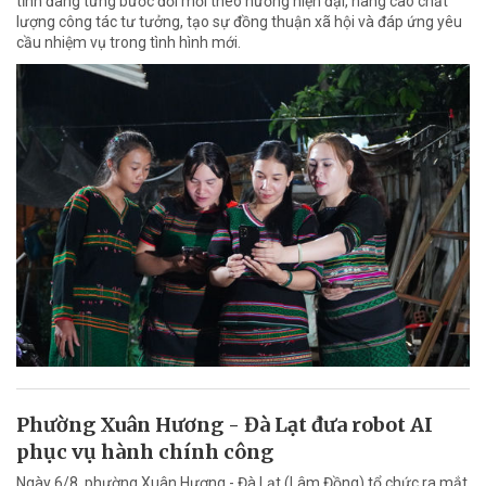
tỉnh đang từng bước đổi mới theo hướng hiện đại, nâng cao chất
lượng công tác tư tưởng, tạo sự đồng thuận xã hội và đáp ứng yêu
cầu nhiệm vụ trong tình hình mới.
Phường Xuân Hương - Đà Lạt đưa robot AI
phục vụ hành chính công
Ngày 6/8, phường Xuân Hương - Đà Lạt (Lâm Đồng) tổ chức ra mắt