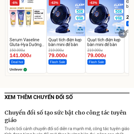
Đai 
-6%
-63%
-63%
bé 
1-9 
22
Hot 
Cecil
Serum Vaseline
Quạt tích điện kẹp
Quạt tích điện kẹp
Gluta-Hya Dưỡng
bàn mini để bàn
bàn mini để bàn
Da Sáng Mịn Sau 7
150.000
219.000
219.000
đ
đ
đ
Ngày
141.000
79.000
79.000
đ
đ
đ
Deal hot
Flash Sale
Flash Sale
Unilever
XEM THÊM CHUYỂN ĐỔI SỐ
Chuyển đổi số tạo sức bật cho công tác tuyên
giáo
Trước bối cảnh chuyển đổi số diễn ra mạnh mẽ, công tác tuyên giáo