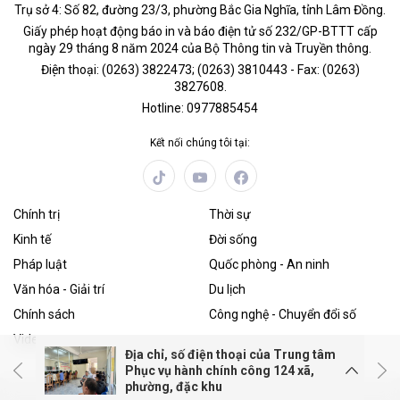
Trụ sở 4: Số 82, đường 23/3, phường Bắc Gia Nghĩa, tỉnh Lâm Đồng.
Giấy phép hoạt động báo in và báo điện tử số 232/GP-BTTT cấp
ngày 29 tháng 8 năm 2024 của Bộ Thông tin và Truyền thông.
Điện thoại: (0263) 3822473; (0263) 3810443 - Fax: (0263)
3827608.
Hotline: 0977885454
Kết nối chúng tôi tại:
Chính trị
Thời sự
Kinh tế
Đời sống
Pháp luật
Quốc phòng - An ninh
Văn hóa - Giải trí
Du lịch
Chính sách
Công nghệ - Chuyển đổi số
Video
Địa chỉ, số điện thoại của Trung tâm
Phục vụ hành chính công 124 xã,
phường, đặc khu
POWERED BY
ONE
CMS
- A PRODUCT OF
NEKO