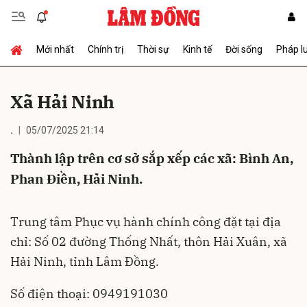
Mới nhất
Chính trị
Thời sự
Kinh tế
Đời sống
Pháp l
Gửi bình luận
Xã Hải Ninh
.
05/07/2025 21:14
Thành lập trên cơ sở sắp xếp các xã: Bình An,
Phan Điền, Hải Ninh.
Hủy
Gửi
Trung tâm Phục vụ hành chính công đặt tại địa
chỉ: Số 02 đường Thống Nhất, thôn Hải Xuân, xã
Hải Ninh, tỉnh Lâm Đồng.
Số điện thoại: 0949191030