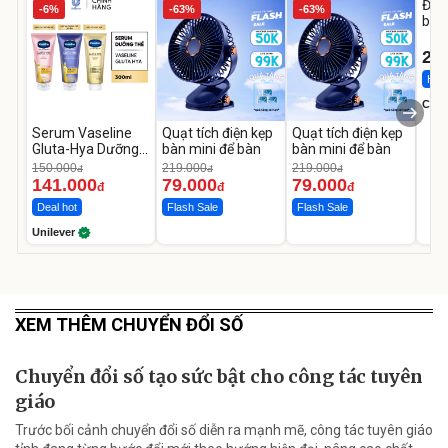
Đai 
-6%
-63%
-63%
bé 
1-9 
22
Hot 
Cecil
Serum Vaseline
Quạt tích điện kẹp
Quạt tích điện kẹp
Gluta-Hya Dưỡng
bàn mini để bàn
bàn mini để bàn
Da Sáng Mịn Sau 7
150.000
219.000
219.000
đ
đ
đ
Ngày
141.000
79.000
79.000
đ
đ
đ
Deal hot
Flash Sale
Flash Sale
Unilever
XEM THÊM CHUYỂN ĐỔI SỐ
Chuyển đổi số tạo sức bật cho công tác tuyên
giáo
Trước bối cảnh chuyển đổi số diễn ra mạnh mẽ, công tác tuyên giáo