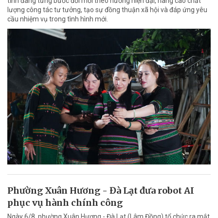
tỉnh đang từng bước đổi mới theo hướng hiện đại, nâng cao chất
lượng công tác tư tưởng, tạo sự đồng thuận xã hội và đáp ứng yêu
cầu nhiệm vụ trong tình hình mới.
Phường Xuân Hương - Đà Lạt đưa robot AI
phục vụ hành chính công
Ngày 6/8, phường Xuân Hương - Đà Lạt (Lâm Đồng) tổ chức ra mắt