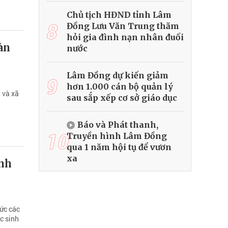
Chủ tịch HĐND tỉnh Lâm
8
Đồng Lưu Văn Trung thăm
hỏi gia đình nạn nhân đuối
àn
nước
Lâm Đồng dự kiến giảm
9
hơn 1.000 cán bộ quản lý
 và xã
sau sắp xếp cơ sở giáo dục
Báo và Phát thanh,
10
Truyền hình Lâm Đồng
qua 1 năm hội tụ để vươn
xa
inh
ức các
c sinh