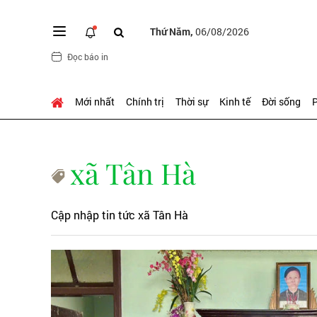
Thứ Năm,
06/08/2026
Đọc báo in
Mới nhất
Chính trị
Thời sự
Kinh tế
Đời sống
P
xã Tân Hà
Cập nhập tin tức xã Tân Hà