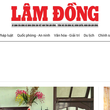
háp luật
Quốc phòng - An ninh
Văn hóa - Giải trí
Du lịch
Chính 