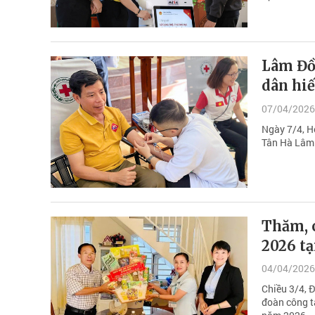
Lâm Đồ
dân hi
07/04/2026
Ngày 7/4, H
Tân Hà Lâm 
Thăm, c
2026 t
04/04/2026
Chiều 3/4, 
đoàn công t