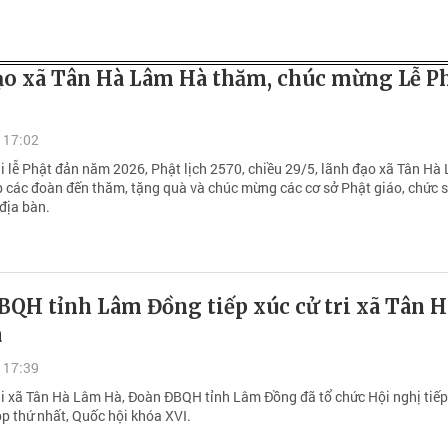
ạo xã Tân Hà Lâm Hà thăm, chúc mừng Lễ P
 17:02
i lễ Phật đản năm 2026, Phật lịch 2570, chiều 29/5, lãnh đạo xã Tân Hà
p các đoàn đến thăm, tặng quà và chúc mừng các cơ sở Phật giáo, chức s
 địa bàn.
BQH tỉnh Lâm Đồng tiếp xúc cử tri xã Tân H
à
 17:39
ại xã Tân Hà Lâm Hà, Đoàn ĐBQH tỉnh Lâm Đồng đã tổ chức Hội nghị tiếp
ọp thứ nhất, Quốc hội khóa XVI.