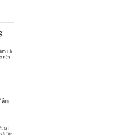
g
 Lâm Hà
ạo nên
Tân
, tại
 xã Tân