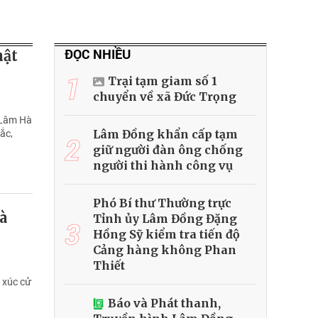
ĐỌC NHIỀU
hật
1
Trại tạm giam số 1
chuyển về xã Đức Trọng
 Lâm Hà
ắc,
Lâm Đồng khẩn cấp tạm
2
giữ người đàn ông chống
người thi hành công vụ
Phó Bí thư Thường trực
à
Tỉnh ủy Lâm Đồng Đặng
3
Hồng Sỹ kiểm tra tiến độ
Cảng hàng không Phan
Thiết
 xúc cử
Báo và Phát thanh,