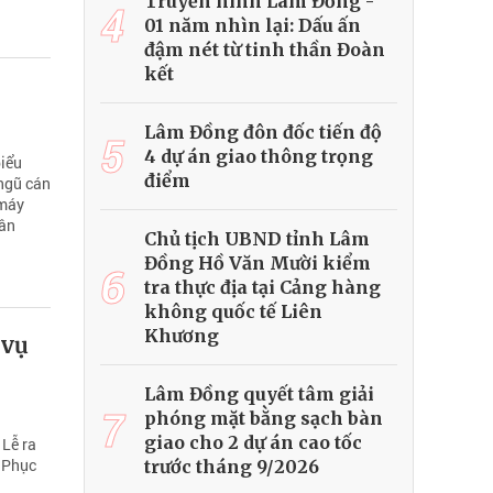
Truyền hình Lâm Đồng -
4
01 năm nhìn lại: Dấu ấn
đậm nét từ tinh thần Đoàn
kết
Lâm Đồng đôn đốc tiến độ
5
4 dự án giao thông trọng
biểu
điểm
 ngũ cán
 máy
dân
Chủ tịch UBND tỉnh Lâm
Đồng Hồ Văn Mười kiểm
6
tra thực địa tại Cảng hàng
không quốc tế Liên
Khương
 vụ
Lâm Đồng quyết tâm giải
7
phóng mặt bằng sạch bàn
giao cho 2 dự án cao tốc
Lễ ra
m Phục
trước tháng 9/2026