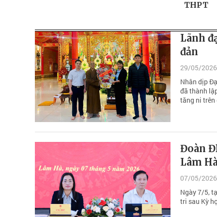
THPT
Lãnh đ
đản
29/05/2026
Nhân dịp Đạ
đã thành lậ
tăng ni trên
Đoàn Đ
Lâm H
07/05/2026
Ngày 7/5, t
tri sau Kỳ h