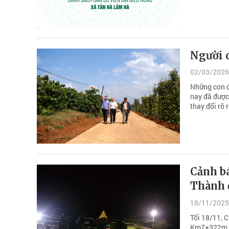
Người 
02/03/2026
Những con đ
nay đã được
thay đổi rõ
Cảnh b
Thành 
18/11/2025
Tối 18/11, 
Km7+322m và