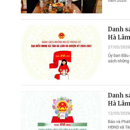
năm 2026.
Danh s
Hà Lâm
27/03/2026
Ủy ban Bầu 
sách những 
Danh s
Hà Lâm
12/03/2026
Báo và Phát
HĐND xã Tân