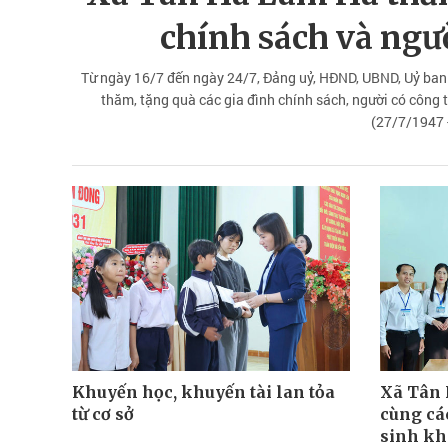
chính sách và ngườ
Từ ngày 16/7 đến ngày 24/7, Đảng uỷ, HĐND, UBND, Uỷ ba
thăm, tặng quà các gia đình chính sách, người có công 
(27/7/1947 
Khuyến học, khuyến tài lan tỏa
Xã Tân
từ cơ sở
cùng các
sinh kh