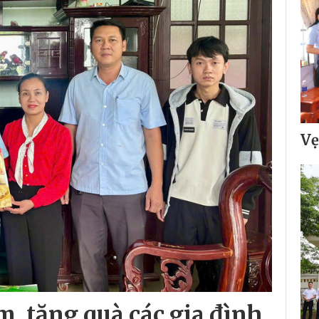
Vẹ
, tặng quà các gia đình