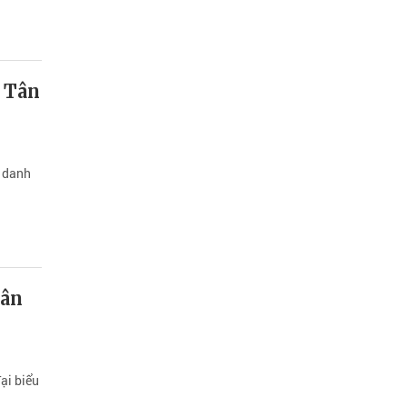
 Tân
à danh
Tân
ại biểu