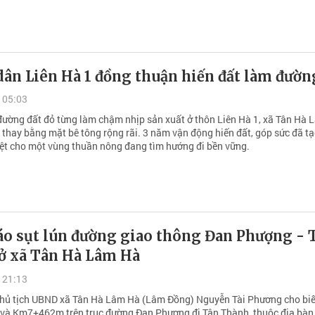
dân Liên Hà 1 đồng thuận hiến đất làm đườn
 05:03
ường đất đỏ từng làm chậm nhịp sản xuất ở thôn Liên Hà 1, xã Tân Hà
 thay bằng mặt bê tông rộng rãi. 3 năm vận động hiến đất, góp sức đã t
 rệt cho một vùng thuần nông đang tìm hướng đi bền vững.
áo sụt lún đường giao thông Đan Phượng - 
ở xã Tân Hà Lâm Hà
 21:13
Chủ tịch UBND xã Tân Hà Lâm Hà (Lâm Đồng) Nguyễn Tài Phương cho biết
 Km7+462m trên trục đường Đan Phượng đi Tân Thành, thuộc địa bàn