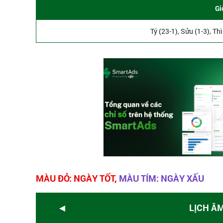
Gi
Tý (23-1), Sửu (1-3), Th
MÀU ĐỎ: NGÀY TỐT,
MÀU TÍM: NGÀY XẤU
◄
LỊCH Â