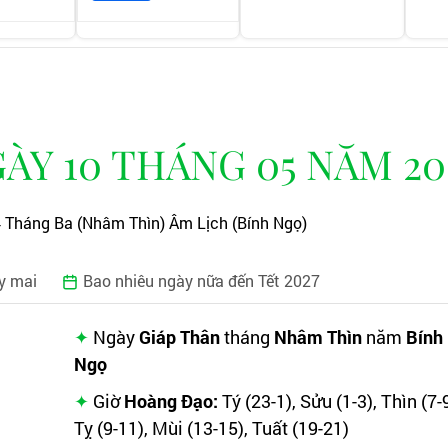
Y 10 THÁNG 05 NĂM 20
4 Tháng Ba (Nhâm Thìn) Âm Lịch (Bính Ngọ)
y mai
Bao nhiêu ngày nữa đến Tết 2027
Ngày
Giáp Thân
tháng
Nhâm Thìn
năm
Bính
Ngọ
Giờ
Hoàng Đạo:
Tý (23-1), Sửu (1-3), Thìn (7-9
Tỵ (9-11), Mùi (13-15), Tuất (19-21)