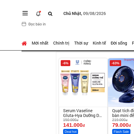
Chủ Nhật,
09/08/2026
Đọc báo in
Mới nhất
Chính trị
Thời sự
Kinh tế
Đời sống
P
-6%
-63%
Serum Vaseline
Quạt tích đ
Gluta-Hya Dưỡng Da
bàn mini đ
Sáng Mịn Sau 7
150.000
219.000
đ
đ
Ngày
141.000
79.000
đ
đ
Deal hot
Flash Sale