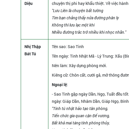
Diệu
chuyện thị phi hay khẩu thiệt. Về việc hành
"Lưu Liên là chuyện bất tường
Tìm bạn chẳng thấy nửa đường phân ly
Không thì lưu lạc một khi
Nhiều đường trắc trở nhiều khi nhọc nhằn."
Nhị Thập
Tên sao
: Sao Tinh
Bát Tú
Tên ngày
: Tinh Nhật Mã - Lý Trung: Xấu (Bì
Nên làm
: Xây dựng phòng mới.
Kiêng cữ
: Chôn cất, cưới gả, mở thông đườ
Ngoại lệ
:
- Sao Tinh gặp ngày Dần, Ngọ, Tuất đều tốt
ngày: Giáp Dần, Nhâm Dần, Giáp Ngọ, Bính
"Tinh tú nhật hảo tạo tân phòng,
Tiến chức gia quan cận Đế vương,
Bất khả mai táng tính phóng thủy,