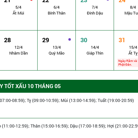
5/4
6/4
7/4
8/4
Ất Mùi
Bính Thân
Đinh Dậu
Mậu Tu
28
29
30
31
12/4
13/4
14/4
15/4
Nhâm Dần
Quý Mão
Giáp Thìn
Ất Tỵ
Ngày Rằm và 
Phật Đản.
 TỐT XẤU 10 THÁNG 05
(07:00-08:59); Tỵ (09:00-10:59); Mùi (13:00-14:59); Tuất (19:00-20:59)
 (11:00-12:59); Thân (15:00-16:59); Dậu (17:00-18:59); Hợi (21:00-22:5