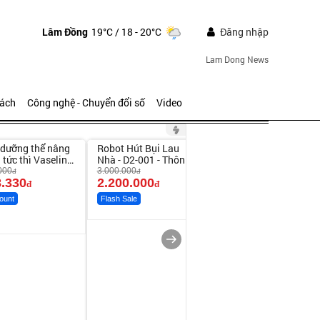
Lâm Đồng
19°C
/ 18 - 20°C
Đăng nhập
Lam Dong News
sách
Công nghệ - Chuyển đổi số
Video
ute
Unmute
Unmute
dưỡng thể nâng
Robot Hút Bụi Lau
Vali Bamozo Khung
-26%
 tức thì Vaseline
Nhà - D2-001 - Thông
Nhôm 9066 Size
y
Minh
20/24/28 Cao Cấp
000
3.000.000
1.000.000
đ
đ
đ
.330
2.200.000
825.000
đ
đ
đ
ount
Flash Sale
Flash Sale