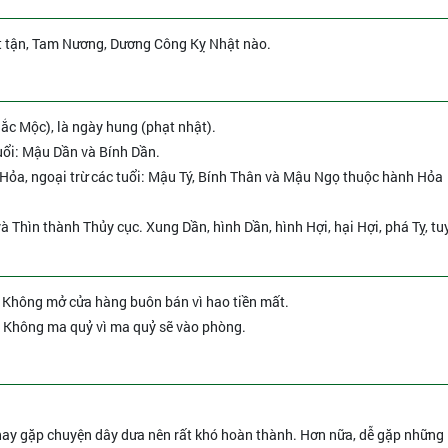
t tận, Tam Nương, Dương Công Kỵ Nhật nào.
hắc Mộc), là ngày hung (phạt nhật).
uổi: Mậu Dần và Bính Dần.
Hỏa, ngoại trừ các tuổi: Mậu Tý, Bính Thân và Mậu Ngọ thuộc hành Hỏa
và Thìn thành Thủy cục. Xung Dần, hình Dần, hình Hợi, hại Hợi, phá Tỵ, tu
" - Không mở cửa hàng buôn bán vì hao tiền mất.
 - Không ma quỷ vì ma quỷ sẽ vào phòng.
i hay gặp chuyện dây dưa nên rất khó hoàn thành. Hơn nữa, dễ gặp những