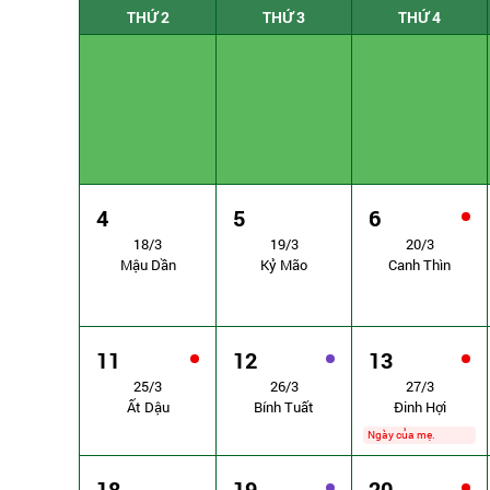
THỨ 2
THỨ 3
THỨ 4
4
5
6
18/3
19/3
20/3
Mậu Dần
Kỷ Mão
Canh Thìn
11
12
13
25/3
26/3
27/3
Ất Dậu
Bính Tuất
Đinh Hợi
Ngày của mẹ.
18
19
20