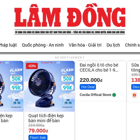
háp luật
Quốc phòng - An ninh
Văn hóa - Giải trí
Du lịch
Chính 
Unmute
Unm
ADVERTISEMENT
Đai ngồi ô tô cho bé
Sữa 
-63%
-27%
CECILA cho bé 1-9
tông
tuổi
Bod
190.
220.000
138
đ
Hot Deal
Disc
Cecila Offical Store
iện kẹp
Quạt tích điện kẹp
ể bàn
bàn mini để bàn
219.000
đ
79.000
đ
Flash Sale