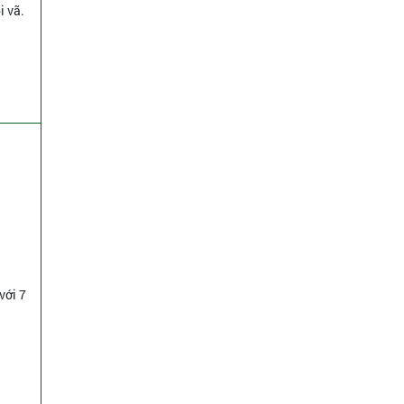
i vã.
với 7