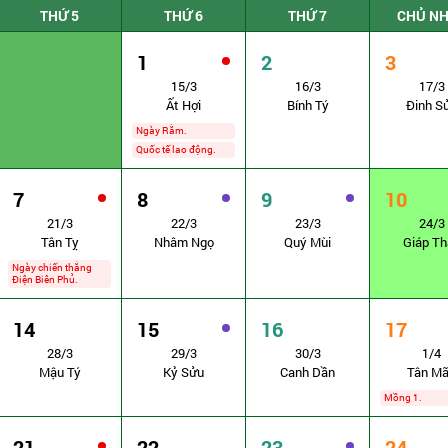
THỨ 5
THỨ 6
THỨ 7
CHỦ N
1
2
3
15/3
16/3
17/3
Ất Hợi
Bính Tý
Đinh S
Ngày Rằm.
Quốc tế lao động.
7
8
9
10
21/3
22/3
23/3
24/3
Tân Tỵ
Nhâm Ngọ
Quý Mùi
Giáp Th
Ngày chiến thắng
Điện Biên Phủ.
14
15
16
17
28/3
29/3
30/3
1/4
Mậu Tý
Kỷ Sửu
Canh Dần
Tân M
Mồng 1.
21
22
23
24