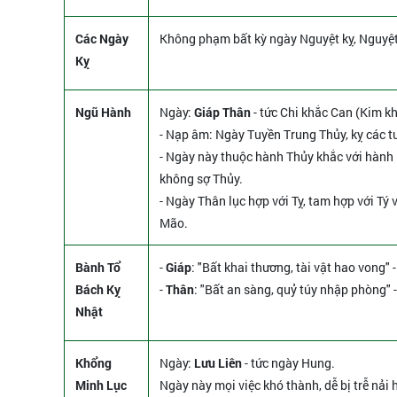
Các Ngày
Không phạm bất kỳ ngày Nguyệt kỵ, Nguyệ
Kỵ
Ngũ Hành
Ngày:
Giáp Thân
- tức Chi khắc Can (Kim k
- Nạp âm: Ngày Tuyền Trung Thủy, kỵ các t
- Ngày này thuộc hành Thủy khắc với hành 
không sợ Thủy.
- Ngày Thân lục hợp với Tỵ, tam hợp với Tý 
Mão.
Bành Tổ
-
Giáp
: "Bất khai thương, tài vật hao vong
Bách Kỵ
-
Thân
: "Bất an sàng, quỷ túy nhập phòng"
Nhật
Khổng
Ngày:
Lưu Liên
- tức ngày Hung.
Minh Lục
Ngày này mọi việc khó thành, dễ bị trễ nả