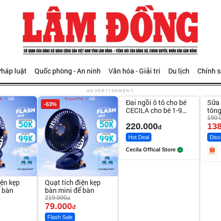
háp luật
Quốc phòng - An ninh
Văn hóa - Giải trí
Du lịch
Chính 
Unmute
Unm
ADVERTISEMENT
Đai ngồi ô tô cho bé
Sữa 
-63%
-27%
CECILA cho bé 1-9
tông
tuổi
Bod
190.
220.000
138
đ
Hot Deal
Disc
Cecila Offical Store
iện kẹp
Quạt tích điện kẹp
ể bàn
bàn mini để bàn
219.000
đ
79.000
đ
Flash Sale