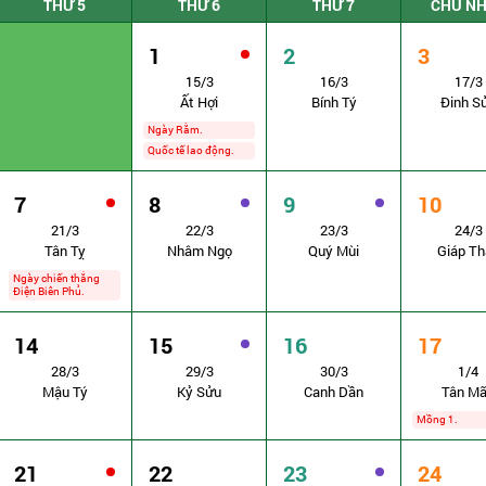
THỨ 5
THỨ 6
THỨ 7
CHỦ N
1
2
3
15/3
16/3
17/3
Ất Hợi
Bính Tý
Đinh S
Ngày Rằm.
Quốc tế lao động.
7
8
9
10
21/3
22/3
23/3
24/3
Tân Tỵ
Nhâm Ngọ
Quý Mùi
Giáp Th
Ngày chiến thắng
Điện Biên Phủ.
14
15
16
17
28/3
29/3
30/3
1/4
Mậu Tý
Kỷ Sửu
Canh Dần
Tân M
Mồng 1.
21
22
23
24