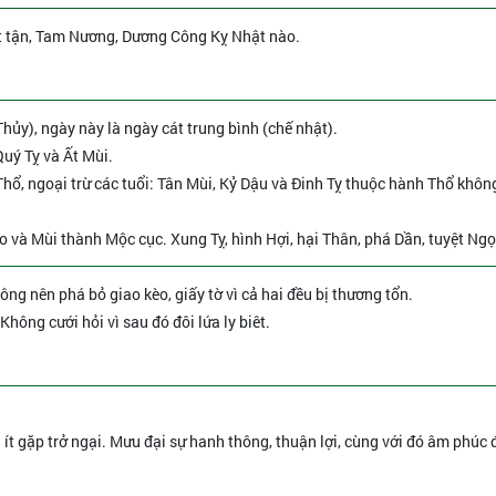
t tận, Tam Nương, Dương Công Kỵ Nhật nào.
hủy), ngày này là ngày cát trung bình (chế nhật).
Quý Tỵ và Ất Mùi.
hổ, ngoại trừ các tuổi: Tân Mùi, Kỷ Dậu và Đinh Tỵ thuộc hành Thổ khôn
o và Mùi thành Mộc cục. Xung Tỵ, hình Hợi, hại Thân, phá Dần, tuyệt Ngọ
ông nên phá bỏ giao kèo, giấy tờ vì cả hai đều bị thương tổn.
Không cưới hỏi vì sau đó đôi lứa ly biêt.
 ít gặp trở ngại. Mưu đại sự hanh thông, thuận lợi, cùng với đó âm phúc đ