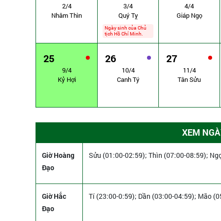
2/4
3/4
4/4
Nhâm Thìn
Quý Tỵ
Giáp Ngọ
Ngày sinh của Chủ
tịch Hồ Chí Minh.
25
26
27
9/4
10/4
11/4
Kỷ Hợi
Canh Tý
Tân Sửu
XEM NGÀY
Giờ Hoàng
Sửu (01:00-02:59); Thìn (07:00-08:59); Ngọ
Đạo
Giờ Hắc
Tí (23:00-0:59); Dần (03:00-04:59); Mão (0
Đạo