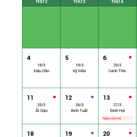
THỨ 2
THỨ 3
THỨ 4
4
5
6
18/3
19/3
20/3
Mậu Dần
Kỷ Mão
Canh Thìn
11
12
13
25/3
26/3
27/3
Ất Dậu
Bính Tuất
Đinh Hợi
Ngày của mẹ.
18
19
20