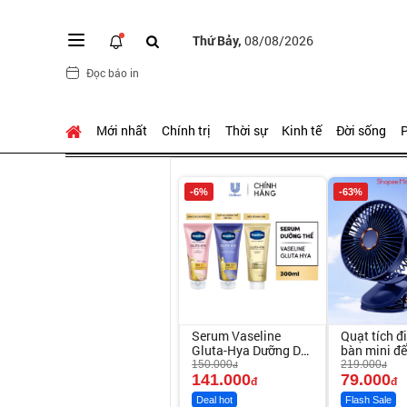
Thứ Bảy,
08/08/2026
Đọc báo in
Mới nhất
Chính trị
Thời sự
Kinh tế
Đời sống
P
-6%
-63%
Serum Vaseline
Quạt tích đ
Gluta-Hya Dưỡng Da
bàn mini đ
Sáng Mịn Sau 7
150.000
219.000
đ
đ
Ngày
141.000
79.000
đ
đ
Deal hot
Flash Sale