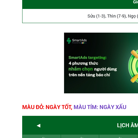
Gi
Sửu (1-3), Thìn (7-9), Ngọ 
MÀU ĐỎ: NGÀY TỐT,
MÀU TÍM: NGÀY XẤU
◄
LỊCH Â