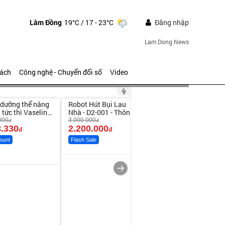
Lâm Đồng
19°C
/ 17 - 23°C
Đăng nhập
Lam Dong News
sách
Công nghệ - Chuyển đổi số
Video
ute
Unmute
Unmute
dưỡng thể nâng
Robot Hút Bụi Lau
Vali Bamozo Khung
-26%
 tức thì Vaseline
Nhà - D2-001 - Thông
Nhôm 9066 Size
y
Minh
20/24/28 Cao Cấp
000
3.000.000
1.000.000
đ
đ
đ
.330
2.200.000
825.000
đ
đ
đ
ount
Flash Sale
Flash Sale