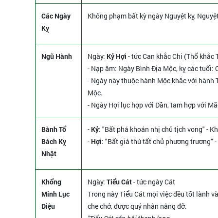
Các Ngày
Không phạm bất kỳ ngày Nguyệt kỵ, Nguyệ
Kỵ
Ngũ Hành
Ngày:
Kỷ Hợi
- tức Can khắc Chi (Thổ khắc T
- Nạp âm: Ngày Bình Địa Mộc, kỵ các tuổi: 
- Ngày này thuộc hành Mộc khắc với hành T
Mộc.
- Ngày Hợi lục hợp với Dần, tam hợp với Mã
Bành Tổ
-
Kỷ
: "Bất phá khoán nhị chủ tịch vong" - Kh
Bách Kỵ
-
Hợi
: "Bất giá thú tất chủ phương trương" - 
Nhật
Khổng
Ngày:
Tiểu Cát
- tức ngày Cát
Minh Lục
Trong này Tiểu Cát mọi việc đều tốt lành và
Diệu
che chở, được quý nhân nâng đỡ.