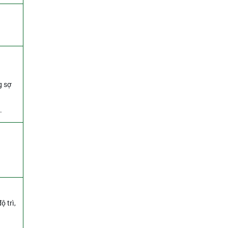
g sợ
.
ộ trì,