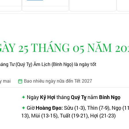
Y 25 THÁNG 05 NĂM 20
áng Tư (Quý Tỵ) Âm Lịch (Bính Ngọ) là ngày tốt
y mai
Bao nhiêu ngày nữa đến Tết 2027
Ngày
Kỷ Hợi
tháng
Quý Tỵ
năm
Bính Ngọ
Giờ
Hoàng Đạo:
Sửu (1-3), Thìn (7-9), Ngọ (1
13), Mùi (13-15), Tuất (19-21), Hợi (21-23)