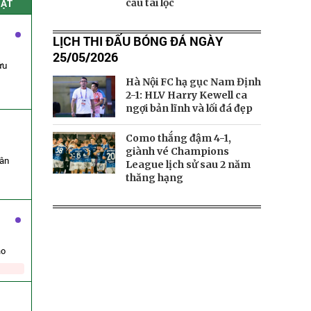
cầu tài lộc
HẬT
LỊCH THI ĐẤU BÓNG ĐÁ NGÀY
25/05/2026
ửu
Hà Nội FC hạ gục Nam Định
2-1: HLV Harry Kewell ca
ngợi bản lĩnh và lối đá đẹp
Como thắng đậm 4-1,
giành vé Champions
ân
League lịch sử sau 2 năm
thăng hạng
ão