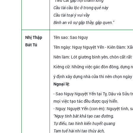
"Tiểu Cát gặp hội thanh long
Cầu tài cầu lộc ở trong quẻ này
Cầu tài toại ý vui vầy
Bình an vô sự gặp thầy, gặp quen."
Nhị Thập
Tên sao
: Sao Nguy
Bát Tú
Tên ngày
: Nguy Nguyệt Yến - Kiên Đàm: Xấu
Nên làm
: Lót giường bình yên, chôn cất rất 
Kiêng cữ
: Những việc gác đòn đông, dựng n
ý định xây dựng nhà cửa thì nên chọn ngày 
Ngoại lệ
:
- Sao Nguy Nguyệt Yến tại Tỵ, Dậu và Sửu t
mọi việc tạo tác đều được quý hiển.
- Nguy: Nguyệt Yến (con én): Nguyệt tinh, s
"Nguy tinh bât khả tạo cao đường,
Tự điếu, tao hình kiến huyết quang
Tam tuế hài nhi tao thủy ách,