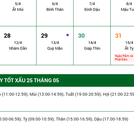
5/4
6/4
7/4
8/4
Ất Mùi
Bính Thân
Đinh Dậu
Mậu Tu
28
29
30
31
12/4
13/4
14/4
15/4
Nhâm Dần
Quý Mão
Giáp Thìn
Ất Tỵ
Ngày Rằm và 
Phật Đản.
 TỐT XẤU 25 THÁNG 05
 (11:00-12:59); Mùi (13:00-14:59); Tuất (19:00-20:59); Hợi (21:00-22:5
5:00-06:59); Tỵ (09:00-10:59); Thân (15:00-16:59); Dậu (17:00-18:59)