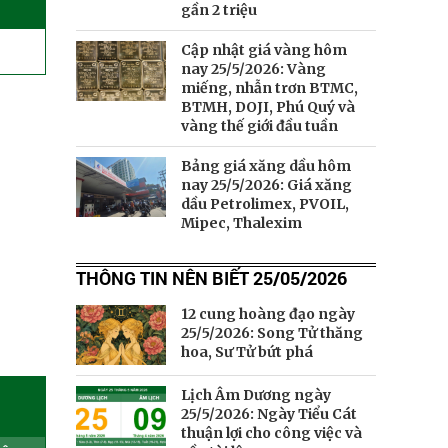
gần 2 triệu
Cập nhật giá vàng hôm
nay 25/5/2026: Vàng
miếng, nhẫn trơn BTMC,
BTMH, DOJI, Phú Quý và
vàng thế giới đầu tuần
Bảng giá xăng dầu hôm
nay 25/5/2026: Giá xăng
dầu Petrolimex, PVOIL,
Mipec, Thalexim
THÔNG TIN NÊN BIẾT 25/05/2026
12 cung hoàng đạo ngày
25/5/2026: Song Tử thăng
hoa, Sư Tử bứt phá
Lịch Âm Dương ngày
►
25/5/2026: Ngày Tiểu Cát
thuận lợi cho công việc và