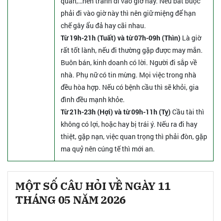
quan,…nên tránh đi vào giờ này. Nếu bắt buộc
phải đi vào giờ này thì nên giữ miệng để hạn
chế gây ẩu đả hay cãi nhau.
Từ 19h-21h (Tuất) và từ 07h-09h (Thìn)
Là giờ
rất tốt lành, nếu đi thường gặp được may mắn.
Buôn bán, kinh doanh có lời. Người đi sắp về
nhà. Phụ nữ có tin mừng. Mọi việc trong nhà
đều hòa hợp. Nếu có bệnh cầu thì sẽ khỏi, gia
đình đều mạnh khỏe.
Từ 21h-23h (Hợi) và từ 09h-11h (Tỵ)
Cầu tài thì
không có lợi, hoặc hay bị trái ý. Nếu ra đi hay
thiệt, gặp nạn, việc quan trọng thì phải đòn, gặp
ma quỷ nên cúng tế thì mới an.
MỘT SỐ CÂU HỎI VỀ NGÀY 11
THÁNG 05 NĂM 2026