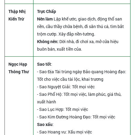
Thập Nhị
Trực Chấp
Kiến Trừ
Nên làm
Lập khế ước, giao dịch, động thổ san
nền, cầu thầy chữa bệnh, đi săn thú cá, tìm bắt
trộm cướp. Xây đắp nền-tường.
Không nên:
Dời nhà, đi chơi xa, mở cửa hiệu
buôn bán, xuất tiền của.
Ngọc Hạp
Sao tốt
:
Thông Thư
- Sao Địa Tài trùng ngày Bảo quang Hoàng đạo:
Tốt cho việc cầu tài lộc, khai trương
- Sao Nguyệt Giải: Tốt mọi việc
- Sao Phổ Hộ: Tốt mọi việc, làm phúc, giá thú,
xuất hành
- Sao Lục Hợp: Tốt mọi việc
- Sao Kim Đường Hoàng Đạo: Tốt mọi việc
Sao xấu
:
- Sao Hoang vu: Xấu mọi việc