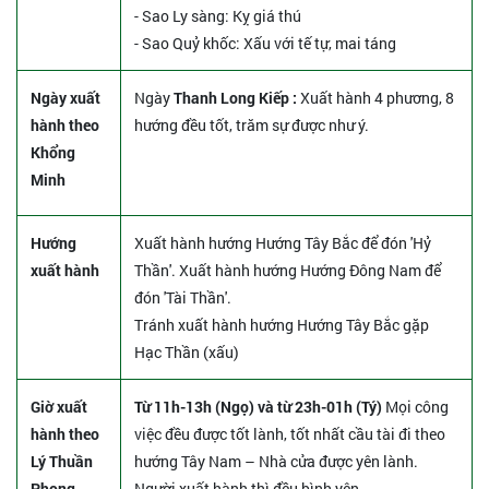
- Sao Ly sàng: Kỵ giá thú
- Sao Quỷ khốc: Xấu với tế tự, mai táng
Ngày xuất
Ngày
Thanh Long Kiếp :
Xuất hành 4 phương, 8
hành theo
hướng đều tốt, trăm sự được như ý.
Khổng
Minh
Hướng
Xuất hành hướng Hướng Tây Bắc để đón 'Hỷ
xuất hành
Thần'. Xuất hành hướng Hướng Đông Nam để
đón 'Tài Thần'.
Tránh xuất hành hướng Hướng Tây Bắc gặp
Hạc Thần (xấu)
Giờ xuất
Từ 11h-13h (Ngọ) và từ 23h-01h (Tý)
Mọi công
hành theo
việc đều được tốt lành, tốt nhất cầu tài đi theo
Lý Thuần
hướng Tây Nam – Nhà cửa được yên lành.
Phong
Người xuất hành thì đều bình yên.