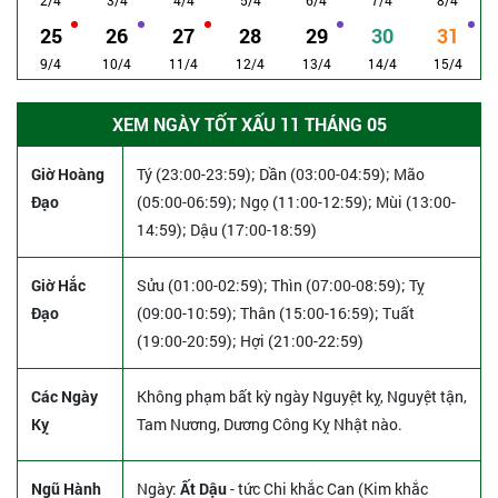
25
26
27
28
29
30
31
9/4
10/4
11/4
12/4
13/4
14/4
15/4
XEM NGÀY TỐT XẤU 11 THÁNG 05
Giờ Hoàng
Tý (23:00-23:59); Dần (03:00-04:59); Mão
Đạo
(05:00-06:59); Ngọ (11:00-12:59); Mùi (13:00-
14:59); Dậu (17:00-18:59)
Giờ Hắc
Sửu (01:00-02:59); Thìn (07:00-08:59); Tỵ
Đạo
(09:00-10:59); Thân (15:00-16:59); Tuất
(19:00-20:59); Hợi (21:00-22:59)
Các Ngày
Không phạm bất kỳ ngày Nguyệt kỵ, Nguyệt tận,
Kỵ
Tam Nương, Dương Công Kỵ Nhật nào.
Ngũ Hành
Ngày:
Ất Dậu
- tức Chi khắc Can (Kim khắc