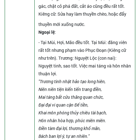
gác, chặt cỏ phá đất, cắt áo cũng đều rất tốt.
Kiêng cữ
: Sửa hay làm thuyền chèo, hoặc đẩy
thuyền mới xuống nước.
Ngoại lệ
:
- Tại Mùi, Hợi, Mão đều tốt. Tại Mùi: đăng viên
rất tốt nhưng phạm vào Phục Đoạn (Kiêng cữ
như trên). Trương: Nguyệt Lộc (con nai):
Nguyệt tinh, sao tốt. Việc mai táng và hôn nhân
thuận lợi.
"Trương tinh nhật hảo tạo long hiên,
Niên niên tiện kiến tiến trang điền,
Mai táng bất cửu thăng quan chức,
Đại đại vi quan cận Đế tiền,
Khai môn phóng thủy chiêu tài bạch,
Hôn nhân hòa hợp, phúc miên miên.
Điền tàm đại lợi, thương khố mãn,
Bách ban lợi ý, tự an nhiên."