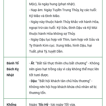
Mộc), là ngày hung (phạt nhật).
- Nạp âm: Ngày Tuyền Trung Thủy, kỵ các tuổi:
Kỷ Mão và Đinh Mão.
- Ngày này thuộc hành Thủy khắc với hành Hỏa,
ngoại trừ các tuổi: Kỷ Sửu, Đinh Dậu và Kỷ Mùi
thuộc hành Hỏa không sợ Thủy.
- Ngày Dậu lục hợp với Thìn, tam hợp với Sửu và
Tỵ thành Kim cục. Xung Mão, hình Dậu, hại
Tuất, phá Tý, tuyệt Dần.
Bành Tổ
-
Ất
: "Bất tải thực thiên chu bất chương" - Không
Bách Kỵ
nên gieo hạt trồng cây vì cây không thể mọc lên
Nhật
tốt tươi được.
-
Dậu
: "Bất hội khách tân chủ hữu thương" -
Không nên hội họp khách khứa chủ nhân sẽ bị
thương tổn.
Khổng
Ngày:
Tốc Hỷ
- tức ngày Tốt vừa.