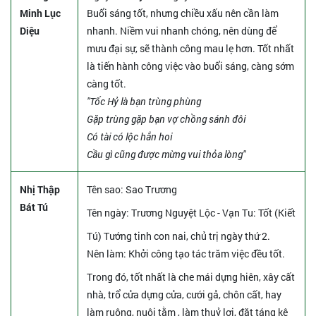
Minh Lục
Buổi sáng tốt, nhưng chiều xấu nên cần làm
Diệu
nhanh. Niềm vui nhanh chóng, nên dùng để
mưu đại sự, sẽ thành công mau lẹ hơn. Tốt nhất
là tiến hành công việc vào buổi sáng, càng sớm
càng tốt.
"Tốc Hỷ là bạn trùng phùng
Gặp trùng gặp bạn vợ chồng sánh đôi
Có tài có lộc hẳn hoi
Cầu gì cũng được mừng vui thỏa lòng"
Nhị Thập
Tên sao
: Sao Trương
Bát Tú
Tên ngày
: Trương Nguyệt Lộc - Vạn Tu: Tốt (Kiết
Tú) Tướng tinh con nai, chủ trị ngày thứ 2.
Nên làm
: Khởi công tạo tác trăm việc đều tốt.
Trong đó, tốt nhất là che mái dựng hiên, xây cất
nhà, trổ cửa dựng cửa, cưới gả, chôn cất, hay
làm ruộng, nuôi tằm , làm thuỷ lợi, đặt táng kê