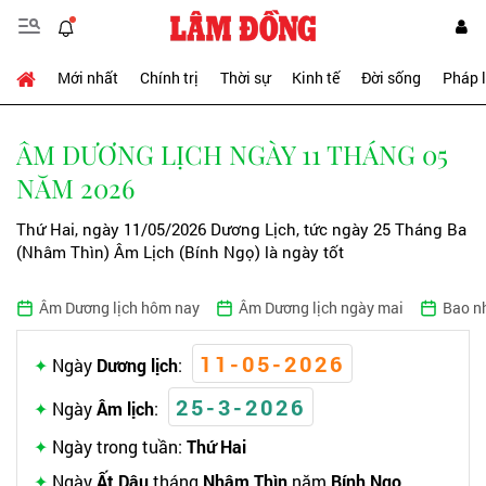
Mới nhất
Chính trị
Thời sự
Kinh tế
Đời sống
Pháp 
ÂM DƯƠNG LỊCH NGÀY 11 THÁNG 05
NĂM 2026
Thứ Hai, ngày 11/05/2026 Dương Lịch, tức ngày 25 Tháng Ba
(Nhâm Thìn) Âm Lịch (Bính Ngọ) là ngày tốt
Âm Dương lịch hôm nay
Âm Dương lịch ngày mai
Bao n
11-05-2026
Ngày
Dương lịch
:
25-3-2026
Ngày
Âm lịch
:
Ngày trong tuần:
Thứ Hai
Ngày
Ất Dậu
tháng
Nhâm Thìn
năm
Bính Ngọ