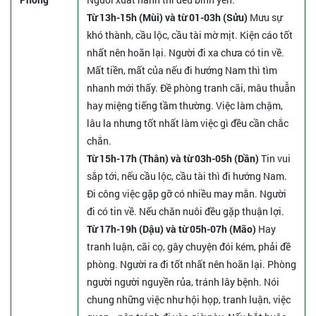
Từ 13h-15h (Mùi) và từ 01-03h (Sửu)
Mưu sự
khó thành, cầu lộc, cầu tài mờ mịt. Kiện cáo tốt
nhất nên hoãn lại. Người đi xa chưa có tin về.
Mất tiền, mất của nếu đi hướng Nam thì tìm
nhanh mới thấy. Đề phòng tranh cãi, mâu thuẫn
hay miệng tiếng tầm thường. Việc làm chậm,
lâu la nhưng tốt nhất làm việc gì đều cần chắc
chắn.
Từ 15h-17h (Thân) và từ 03h-05h (Dần)
Tin vui
sắp tới, nếu cầu lộc, cầu tài thì đi hướng Nam.
Đi công việc gặp gỡ có nhiều may mắn. Người
đi có tin về. Nếu chăn nuôi đều gặp thuận lợi.
Từ 17h-19h (Dậu) và từ 05h-07h (Mão)
Hay
tranh luận, cãi cọ, gây chuyện đói kém, phải đề
phòng. Người ra đi tốt nhất nên hoãn lại. Phòng
người người nguyền rủa, tránh lây bệnh. Nói
chung những việc như hội họp, tranh luận, việc