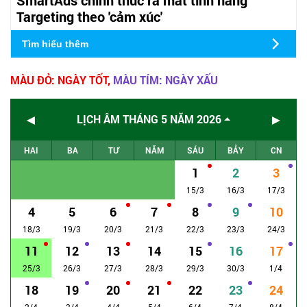
Targeting theo 'cảm xúc'
Tìm hiểu thêm
MÀU ĐỎ: NGÀY TỐT,
MÀU TÍM: NGÀY XẤU
◄
►
LỊCH ÂM THÁNG 5 NĂM 2026
HAI
BA
TƯ
NĂM
SÁU
BẢY
CN
1
2
3
15/3
16/3
17/3
4
5
6
7
8
9
10
18/3
19/3
20/3
21/3
22/3
23/3
24/3
11
12
13
14
15
16
17
25/3
26/3
27/3
28/3
29/3
30/3
1/4
18
19
20
21
22
23
24
2/4
3/4
4/4
5/4
6/4
7/4
8/4