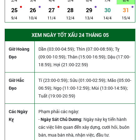
25
26
27
28
29
30
31
9/4
10/4
11/4
12/4
13/4
14/4
15/4
XEM NGÀY TỐT XẤU 24 THÁNG 05
Giờ Hoàng
Dần (03:00-04:59); Thìn (07:00-08:59); Tỵ
Đạo
(09:00-10:59); Thân (15:00-16:59); Dậu (17:00-
18:59); Hợi (21:00-22:59)
Giờ Hắc
Tí (23:00-0:59); Sửu (01:00-02:59); Mão (05:00-
Đạo
06:59); Ngọ (11:00-12:59); Mùi (13:00-14:59);
Tuất (19:00-20:59)
Các Ngày
Phạm phải các ngày:
Kỵ
-
Ngày Sát Chủ Dương
: Ngày này kỵ tiến hành
các việc liên quan đến xây dựng, cưới hỏi, buôn
bán, mua bán nhà, nhận việc, đầu tư.