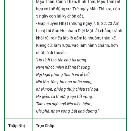
Mậu Thân, Canh Thân, Bính Thìn, Mậu Thìn rất
hợp có thể động sự. Trừ ngày Mậu Thìn ra, còn
5 ngày còn lại kỵ chôn cất.
- Gặp Huyền Nhật (những ngày 7, 8, 22, 23 Âm
Lịch) thì Sao Hư phạm Diệt Một: ắt chẳng tránh
khỏi rủi ro nếu lập lò gốm lò nhuộm, thừa kế.
Kiêng cữ: làm rượu, vào làm hành chánh, hơn
nhất là đi thuyền.
"Hư tinh tạo tác chủ tai ương,
Nam nữ cô miên bất nhất song,
Nội loạn phong thanh vô lễ tiết,
Nhi tôn, tức phụ bạn nhân sàng,
Khai môn, phóng thủy chiêu tai họa,
Hổ giảo, xà thương cập tốt vong.
Tam tam ngũ ngũ liên niên bệnh,
Gia phá, nhân vong, bất khả đương."
Thập Nhị
Trực Chấp