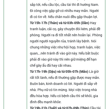
sắp tới, nếu cầu lộc, cầu tài thì đi hướng Nam.
Đi công việc gặp gỡ có nhiều may mắn. Người
đi có tin về. Nếu chăn nuôi đều gặp thuận lợi.
Từ 15h-17h (Thân) và từ 03h-05h (Dần)
Hay
tranh luận, cãi cọ, gây chuyện đói kém, phải đề
phòng. Người ra đi tốt nhất nên hoãn lại. Phòng
người người nguyền rủa, tránh lây bệnh. Nói
chung những việc như hội họp, tranh luận, việc
quan,…nên tránh đi vào giờ này. Nếu bắt buộc
phải đi vào giờ này thì nên giữ miệng để hạn
chế gây ẩu đả hay cãi nhau.
Từ 17h-19h (Dậu) và từ 05h-07h (Mão)
Là giờ
rất tốt lành, nếu đi thường gặp được may mắn.
Buôn bán, kinh doanh có lời. Người đi sắp về
nhà. Phụ nữ có tin mừng. Mọi việc trong nhà
đều hòa hợp. Nếu có bệnh cầu thì sẽ khỏi, gia
đình đều mạnh khỏe.
Từ 19h-21h (Tuất) và từ 07h-09h (Thìn)
Cầu tài