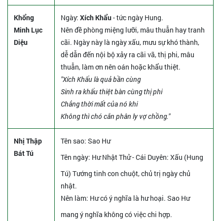
Khổng
Ngày:
Xích Khẩu
- tức ngày Hung.
Minh Lục
Nên đề phòng miệng lưỡi, mâu thuẫn hay tranh
Diệu
cãi. Ngày này là ngày xấu, mưu sự khó thành,
dễ dẫn đến nội bộ xảy ra cãi vã, thị phi, mâu
thuẫn, làm ơn nên oán hoặc khẩu thiệt.
"Xích Khẩu là quả bần cùng
Sinh ra khẩu thiệt bàn cùng thị phi
Chẳng thời mất của nó khi
Không thì chó cắn phân ly vợ chồng."
Nhị Thập
Tên sao
: Sao Hư
Bát Tú
Tên ngày
: Hư Nhật Thử - Cái Duyên: Xấu (Hung
Tú) Tướng tinh con chuột, chủ trị ngày chủ
nhật.
Nên làm
: Hư có ý nghĩa là hư hoại. Sao Hư
mang ý nghĩa không có việc chi hợp.