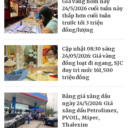
Giá vàng hôm nay
24/5/2026 cuối tuần này
thấp hơn cuối tuần
trước tới 3 triệu
đồng/lượng
Cập nhật 08:30 sáng
24/05/2026: Giá vàng
đồng loạt đi ngang, SJC
duy trì mức 161,500
triệu đồng
Bảng giá xăng dầu
ngày 24/5/2026: Giá
xăng dầu Petrolimex,
PVOIL, Mipec,
Thalexim