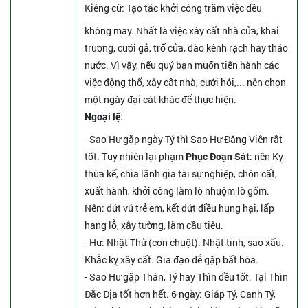
Kiêng cữ
: Tạo tác khởi công trăm việc đều
không may. Nhất là việc xây cất nhà cửa, khai
trương, cưới gả, trổ cửa, đào kênh rạch hay tháo
nước. Vì vậy, nếu quý bạn muốn tiến hành các
việc động thổ, xây cất nhà, cưới hỏi,... nên chọn
một ngày đại cát khác để thực hiện.
Ngoại lệ
:
- Sao Hư gặp ngày Tý thì Sao Hư Đăng Viên rất
tốt. Tuy nhiên lại phạm
Phục Đoạn Sát
: nên Kỵ
thừa kế, chia lãnh gia tài sự nghiệp, chôn cất,
xuất hành, khởi công làm lò nhuộm lò gốm.
Nên: dứt vú trẻ em, kết dứt điều hung hại, lấp
hang lỗ, xây tường, làm cầu tiêu.
- Hư: Nhật Thử (con chuột): Nhật tinh, sao xấu.
Khắc kỵ xây cất. Gia đạo dễ gặp bất hòa.
- Sao Hư gặp Thân, Tý hay Thìn đều tốt. Tại Thìn
Đắc Địa tốt hơn hết. 6 ngày: Giáp Tý, Canh Tý,