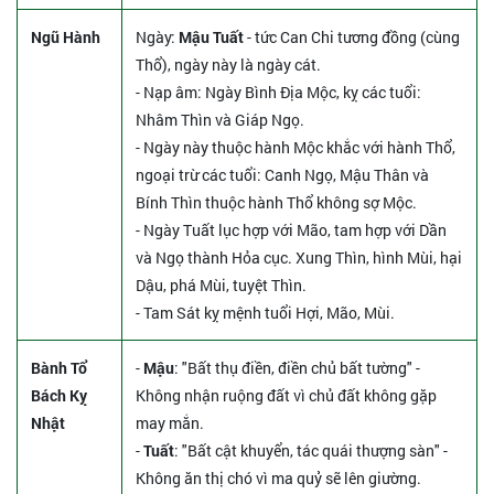
Ngũ Hành
Ngày:
Mậu Tuất
- tức Can Chi tương đồng (cùng
Thổ), ngày này là ngày cát.
- Nạp âm: Ngày Bình Địa Mộc, kỵ các tuổi:
Nhâm Thìn và Giáp Ngọ.
- Ngày này thuộc hành Mộc khắc với hành Thổ,
ngoại trừ các tuổi: Canh Ngọ, Mậu Thân và
Bính Thìn thuộc hành Thổ không sợ Mộc.
- Ngày Tuất lục hợp với Mão, tam hợp với Dần
và Ngọ thành Hỏa cục. Xung Thìn, hình Mùi, hại
Dậu, phá Mùi, tuyệt Thìn.
- Tam Sát kỵ mệnh tuổi Hợi, Mão, Mùi.
Bành Tổ
-
Mậu
: "Bất thụ điền, điền chủ bất tường" -
Bách Kỵ
Không nhận ruộng đất vì chủ đất không gặp
Nhật
may mắn.
-
Tuất
: "Bất cật khuyển, tác quái thượng sàn" -
Không ăn thị chó vì ma quỷ sẽ lên giường.