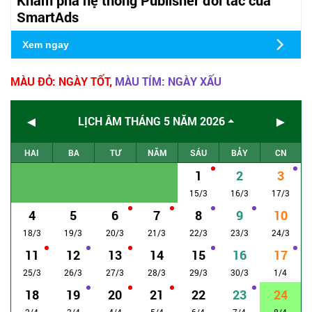
SmartAds
Xem ngay
MÀU ĐỎ: NGÀY TỐT,
MÀU TÍM: NGÀY XẤU
◄
►
LỊCH ÂM THÁNG 5 NĂM 2026
HAI
BA
TƯ
NĂM
SÁU
BẢY
CN
1
2
3
15/3
16/3
17/3
4
5
6
7
8
9
10
18/3
19/3
20/3
21/3
22/3
23/3
24/3
11
12
13
14
15
16
17
25/3
26/3
27/3
28/3
29/3
30/3
1/4
18
19
20
21
22
23
24
2/4
3/4
4/4
5/4
6/4
7/4
8/4