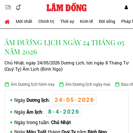
Mới nhất
Chính trị
Thời sự
Kinh tế
Đời sống
Pháp 
ÂM DƯƠNG LỊCH NGÀY 24 THÁNG 05
NĂM 2026
Chủ Nhật, ngày 24/05/2026 Dương Lịch, tức ngày 8 Tháng Tư
(Quý Tỵ) Âm Lịch (Bính Ngọ)
Âm Dương lịch hôm nay
Âm Dương lịch ngày mai
Bao n
24-05-2026
Ngày
Dương lịch
:
8-4-2026
Ngày
Âm lịch
:
Ngày trong tuần:
Chủ Nhật
Ngày
Mậu Tuất
tháng
Quý Tỵ
năm
Bính Ngọ