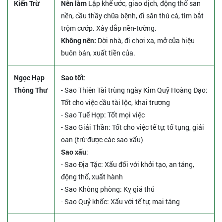
Kiến Trừ
Nên làm
Lập khế ước, giao dịch, động thổ san
nền, cầu thầy chữa bệnh, đi săn thú cá, tìm bắt
trộm cướp. Xây đắp nền-tường.
Không nên:
Dời nhà, đi chơi xa, mở cửa hiệu
buôn bán, xuất tiền của.
Ngọc Hạp
Sao tốt
:
Thông Thư
- Sao Thiên Tài trùng ngày Kim Quỹ Hoàng Đạo:
Tốt cho việc cầu tài lộc, khai trương
- Sao Tuế Hợp: Tốt mọi việc
- Sao Giải Thần: Tốt cho việc tế tự, tố tụng, giải
oan (trừ được các sao xấu)
Sao xấu
:
- Sao Địa Tặc: Xấu đối với khởi tạo, an táng,
động thổ, xuất hành
- Sao Không phòng: Kỵ giá thú
- Sao Quỷ khốc: Xấu với tế tự, mai táng