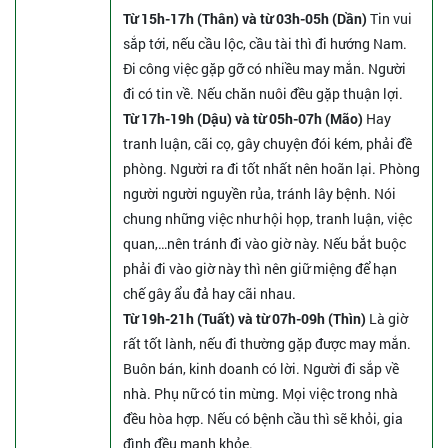
Từ 15h-17h (Thân) và từ 03h-05h (Dần)
Tin vui
sắp tới, nếu cầu lộc, cầu tài thì đi hướng Nam.
Đi công việc gặp gỡ có nhiều may mắn. Người
đi có tin về. Nếu chăn nuôi đều gặp thuận lợi.
Từ 17h-19h (Dậu) và từ 05h-07h (Mão)
Hay
tranh luận, cãi cọ, gây chuyện đói kém, phải đề
phòng. Người ra đi tốt nhất nên hoãn lại. Phòng
người người nguyền rủa, tránh lây bệnh. Nói
chung những việc như hội họp, tranh luận, việc
quan,…nên tránh đi vào giờ này. Nếu bắt buộc
phải đi vào giờ này thì nên giữ miệng để hạn
chế gây ẩu đả hay cãi nhau.
Từ 19h-21h (Tuất) và từ 07h-09h (Thìn)
Là giờ
rất tốt lành, nếu đi thường gặp được may mắn.
Buôn bán, kinh doanh có lời. Người đi sắp về
nhà. Phụ nữ có tin mừng. Mọi việc trong nhà
đều hòa hợp. Nếu có bệnh cầu thì sẽ khỏi, gia
đình đều mạnh khỏe.