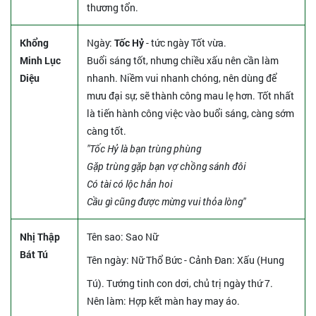
thương tổn.
Khổng
Ngày:
Tốc Hỷ
- tức ngày Tốt vừa.
Minh Lục
Buổi sáng tốt, nhưng chiều xấu nên cần làm
Diệu
nhanh. Niềm vui nhanh chóng, nên dùng để
mưu đại sự, sẽ thành công mau lẹ hơn. Tốt nhất
là tiến hành công việc vào buổi sáng, càng sớm
càng tốt.
"Tốc Hỷ là bạn trùng phùng
Gặp trùng gặp bạn vợ chồng sánh đôi
Có tài có lộc hẳn hoi
Cầu gì cũng được mừng vui thỏa lòng"
Nhị Thập
Tên sao
: Sao Nữ
Bát Tú
Tên ngày
: Nữ Thổ Bức - Cảnh Đan: Xấu (Hung
Tú). Tướng tinh con dơi, chủ trị ngày thứ 7.
Nên làm
: Hợp kết màn hay may áo.