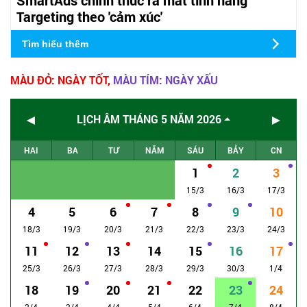
Targeting theo 'cảm xúc'
Tìm hiểu thêm
MÀU ĐỎ: NGÀY TỐT,
MÀU TÍM: NGÀY XẤU
◄
►
LỊCH ÂM THÁNG 5 NĂM 2026
HAI
BA
TƯ
NĂM
SÁU
BẢY
CN
1
2
3
15/3
16/3
17/3
4
5
6
7
8
9
10
18/3
19/3
20/3
21/3
22/3
23/3
24/3
11
12
13
14
15
16
17
25/3
26/3
27/3
28/3
29/3
30/3
1/4
18
19
20
21
22
23
24
2/4
3/4
4/4
5/4
6/4
7/4
8/4