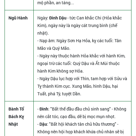
mộ phần, an táng...
Ngũ Hành
Ngày:
Đinh Dậu
- tức Can khắc Chi (Hỏa khắc
Kim), ngày này là ngày cát trung bình (chế
nhật).
- Nạp âm: Ngày Sơn Hạ Hỏa, kỵ các tuổi: Tân
Mão và Quý Mão.
- Ngày này thuộc hành Hỏa khắc với hành Kim,
ngoại trừ các tuổi: Quý Dậu và Ất Mùi thuộc
hành Kim không sợ Hỏa.
- Ngày Dậu lục hợp với Thìn, tam hợp với Sửu và
Tỵ thành Kim cục. Xung Mão, hình Dậu, hại
Tuất, phá Tý, tuyệt Dần.
Bành Tổ
-
Đinh
: "Bất thế đầu đầu chủ sinh sang" - Không
Bách Kỵ
nên cắt tóc, cạo đầu, dẽ bị mọc mụn nhọt.
Nhật
-
Dậu
: "Bất hội khách tân chủ hữu thương" -
Không nên hội họp khách khứa chủ nhân sẽ bị