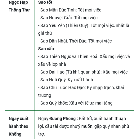
Ngọc Hạp
Sao tốt
:
Thông Thư
- Sao Mãn Đức Tinh: Tốt mọi việc
- Sao Nguyệt Giải: Tốt mọi việc
- Sao Yếu Yên (Thiên Quý): Tốt mọi việc, nhất là
giá thú
- Sao Dân Nhật, Thời Đức: Tốt mọi việc
Sao xấu
:
- Sao Thiên Ngục và Thiên Hoả: Xấu mọi việc và
xấu về lợp nhà
- Sao Đại Hao (Tử khí, quan phú): Xấu mọi việc
- Sao Ngũ Quỹ: Kỵ xuất hành
- Sao Chu Tước Hắc Đạo: Kỵ nhập trạch, khai
trương
- Sao Quỷ khốc: Xấu với tế tự, mai táng
Ngày xuất
Ngày
Đường Phong :
Rất tốt, xuất hành thuận
hành theo
lợi, cầu tài được như ý muốn, gặp quý nhân phù
Khổng
trợ.