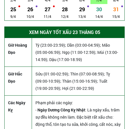
25
26
27
28
29
30
31
9/4
10/4
11/4
12/4
13/4
14/4
15/4
XEM NGÀY TỐT XẤU 23 THÁNG 05
Giờ Hoàng
Tý (23:00-23:59); Dần (03:00-04:59); Mão
Đạo
(05:00-06:59); Ngọ (11:00-12:59); Mùi (13:00-
14:59); Dậu (17:00-18:59)
Giờ Hắc
Sửu (01:00-02:59); Thìn (07:00-08:59); Tỵ
Đạo
(09:00-10:59); Thân (15:00-16:59); Tuất
(19:00-20:59); Hợi (21:00-22:59)
Các Ngày
Phạm phải các ngày:
Kỵ
-
Ngày Dương Công Kỵ Nhật
: Là ngày xấu, trăm
sự đều không nên làm. Đặc biệt rất xấu cho:
động thổ, tôn tạo tu sửa, khởi công, cất nóc, xây