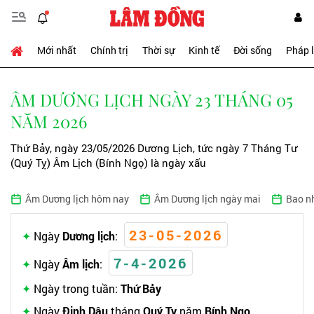
Mới nhất
Chính trị
Thời sự
Kinh tế
Đời sống
Pháp 
ÂM DƯƠNG LỊCH NGÀY 23 THÁNG 05
NĂM 2026
Thứ Bảy, ngày 23/05/2026 Dương Lịch, tức ngày 7 Tháng Tư
(Quý Tỵ) Âm Lịch (Bính Ngọ) là ngày xấu
Âm Dương lịch hôm nay
Âm Dương lịch ngày mai
Bao n
23-05-2026
Ngày
Dương lịch
:
7-4-2026
Ngày
Âm lịch
:
Ngày trong tuần:
Thứ Bảy
Ngày
Đinh Dậu
tháng
Quý Tỵ
năm
Bính Ngọ