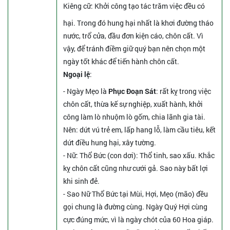
Kiêng cữ
: Khởi công tạo tác trăm việc đều có
hại. Trong đó hung hại nhất là khơi đường tháo
nước, trổ cửa, đầu đơn kiện cáo, chôn cất. Vì
vậy, để tránh điềm giữ quý bạn nên chọn một
ngày tốt khác để tiến hành chôn cất.
Ngoại lệ
:
- Ngày Mẹo là
Phục Đoạn Sát
: rất kỵ trong việc
chôn cất, thừa kế sự nghiệp, xuất hành, khởi
công làm lò nhuộm lò gốm, chia lãnh gia tài.
Nên: dứt vú trẻ em, lấp hang lỗ, làm cầu tiêu, kết
dứt điều hung hại, xây tường.
- Nữ: Thổ Bức (con dơi): Thổ tinh, sao xấu. Khắc
kỵ chôn cất cũng như cưới gả. Sao này bất lợi
khi sinh đẻ.
- Sao Nữ Thổ Bức tại Mùi, Hợi, Mẹo (mão) đều
gọi chung là đường cùng. Ngày Quý Hợi cùng
cực đúng mức, vì là ngày chót của 60 Hoa giáp.