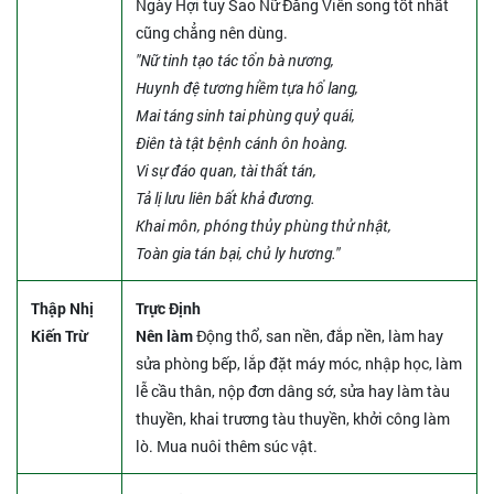
Ngày Hợi tuy Sao Nữ Đăng Viên song tốt nhất
cũng chẳng nên dùng.
"Nữ tinh tạo tác tổn bà nương,
Huynh đệ tương hiềm tựa hổ lang,
Mai táng sinh tai phùng quỷ quái,
Điên tà tật bệnh cánh ôn hoàng.
Vi sự đáo quan, tài thất tán,
Tả lị lưu liên bất khả đương.
Khai môn, phóng thủy phùng thử nhật,
Toàn gia tán bại, chủ ly hương."
Thập Nhị
Trực Định
Kiến Trừ
Nên làm
Động thổ, san nền, đắp nền, làm hay
sửa phòng bếp, lắp đặt máy móc, nhập học, làm
lễ cầu thân, nộp đơn dâng sớ, sửa hay làm tàu
thuyền, khai trương tàu thuyền, khởi công làm
lò. Mua nuôi thêm súc vật.