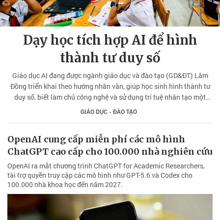
Dạy học tích hợp AI để hình
thành tư duy số
Giáo dục AI đang được ngành giáo dục và đào tạo (GD&ĐT) Lâm
Đồng triển khai theo hướng nhân văn, giúp học sinh hình thành tư
duy số, biết làm chủ công nghệ và sử dụng trí tuệ nhân tạo một
cách có trách nhiệm.
GIÁO DỤC - ĐÀO TẠO
OpenAI cung cấp miễn phí các mô hình
ChatGPT cao cấp cho 100.000 nhà nghiên cứu
OpenAI ra mắt chương trình ChatGPT for Academic Researchers,
tài trợ quyền truy cập các mô hình như GPT-5.6 và Codex cho
100.000 nhà khoa học đến năm 2027.