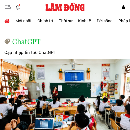
Mới nhất
Chính trị
Thời sự
Kinh tế
Đời sống
Pháp 
ChatGPT
Cập nhập tin tức ChatGPT