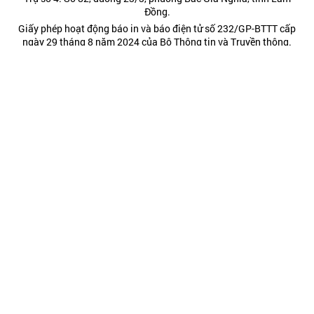
Đồng.
Giấy phép hoạt động báo in và báo điện tử số 232/GP-BTTT cấp
ngày 29 tháng 8 năm 2024 của Bộ Thông tin và Truyền thông.
Điện thoại: (0263) 3822473; (0263) 3810443 - Fax: (0263)
3827608.
Hotline: 0977885454
Kết nối chúng tôi tại:
Chính trị
Thời sự
Kinh tế
Đời sống
Pháp luật
Quốc phòng - An ninh
Văn hóa - Giải trí
Du lịch
Chính sách
Công nghệ - Chuyển đổi số
Video
POWERED BY
- A PRODUCT OF
ONE
CMS
NEKO