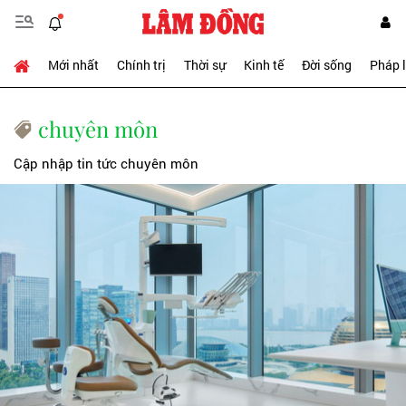
Mới nhất
Chính trị
Thời sự
Kinh tế
Đời sống
Pháp 
chuyên môn
Cập nhập tin tức chuyên môn