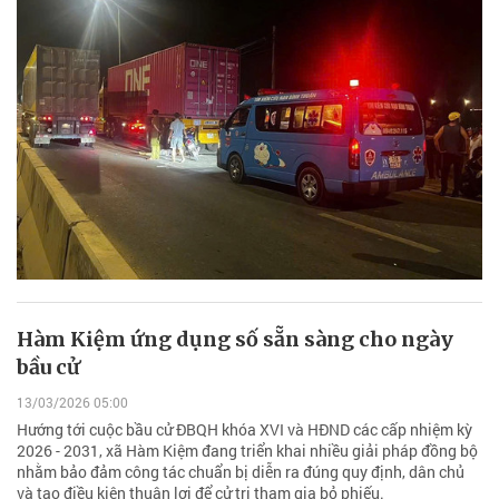
Hàm Kiệm ứng dụng số sẵn sàng cho ngày
bầu cử
13/03/2026 05:00
Hướng tới cuộc bầu cử ĐBQH khóa XVI và HĐND các cấp nhiệm kỳ
2026 - 2031, xã Hàm Kiệm đang triển khai nhiều giải pháp đồng bộ
nhằm bảo đảm công tác chuẩn bị diễn ra đúng quy định, dân chủ
và tạo điều kiện thuận lợi để cử tri tham gia bỏ phiếu.