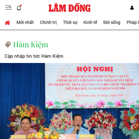
Mới nhất
Chính trị
Thời sự
Kinh tế
Đời sống
Pháp 
Hàm Kiệm
Cập nhập tin tức Hàm Kiệm