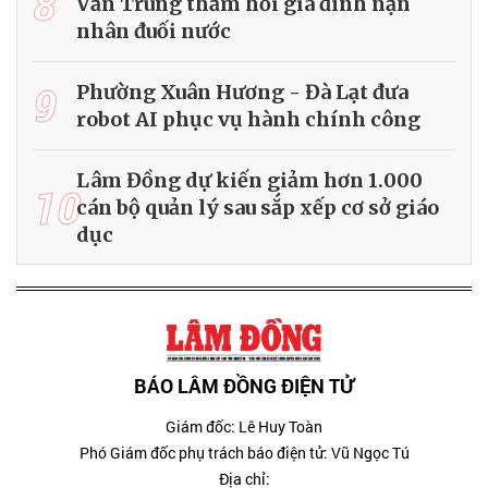
8
Văn Trung thăm hỏi gia đình nạn
nhân đuối nước
9
Phường Xuân Hương - Đà Lạt đưa
robot AI phục vụ hành chính công
Lâm Đồng dự kiến giảm hơn 1.000
10
cán bộ quản lý sau sắp xếp cơ sở giáo
dục
BÁO LÂM ĐỒNG ĐIỆN TỬ
Giám đốc: Lê Huy Toàn
Phó Giám đốc phụ trách báo điện tử: Vũ Ngọc Tú
Địa chỉ: