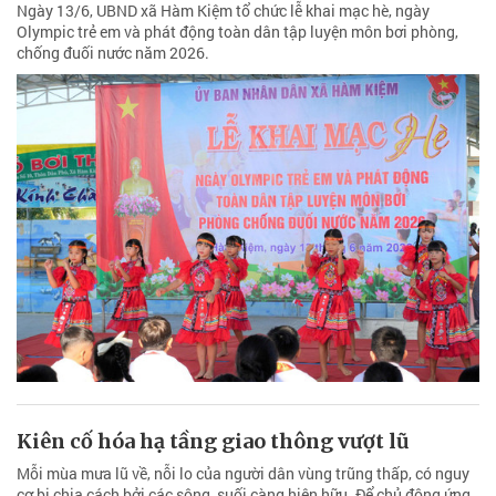
Ngày 13/6, UBND xã Hàm Kiệm tổ chức lễ khai mạc hè, ngày
Olympic trẻ em và phát động toàn dân tập luyện môn bơi phòng,
chống đuối nước năm 2026.
Kiên cố hóa hạ tầng giao thông vượt lũ
Mỗi mùa mưa lũ về, nỗi lo của người dân vùng trũng thấp, có nguy
cơ bị chia cách bởi các sông, suối càng hiện hữu. Để chủ động ứng