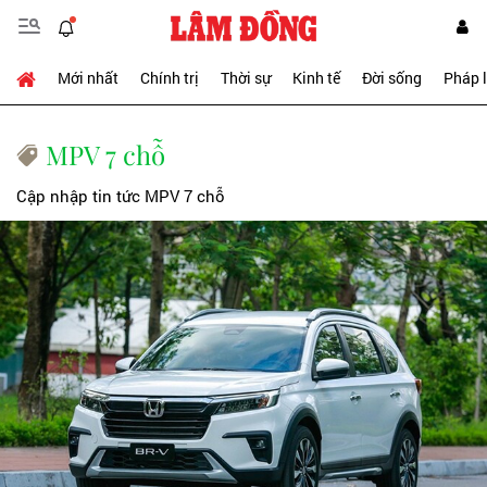
Mới nhất
Chính trị
Thời sự
Kinh tế
Đời sống
Pháp 
MPV 7 chỗ
Cập nhập tin tức MPV 7 chỗ