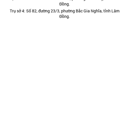
Đồng.
Trụ sở 4: Số 82, đường 23/3, phường Bắc Gia Nghĩa, tỉnh Lâm
Đồng.
Giấy phép hoạt động báo in và báo điện tử số 232/GP-BTTT cấp
ngày 29 tháng 8 năm 2024 của Bộ Thông tin và Truyền thông.
Điện thoại: (0263) 3822473; (0263) 3810443 - Fax: (0263)
3827608.
Hotline: 0977885454
Kết nối chúng tôi tại:
Chính trị
Thời sự
Kinh tế
Đời sống
Pháp luật
Quốc phòng - An ninh
Văn hóa - Giải trí
Du lịch
Chính sách
Công nghệ - Chuyển đổi số
Video