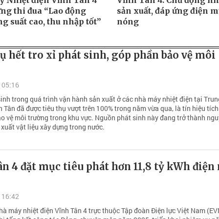
 Nhiệt điện Vĩnh Tân 4
Vĩnh Tân 4: Chủ động nh
ng thi đua “Lao động
sản xuất, đáp ứng điện 
ng suất cao, thu nhập tốt”
nóng
ụ hết tro xỉ phát sinh, góp phần bảo vệ môi
 05:16
sinh trong quá trình vận hành sản xuất ở các nhà máy nhiệt điện tại Tru
h Tân đã được tiêu thụ vượt trên 100% trong năm vừa qua, là tín hiệu tích
o vệ môi trường trong khu vực. Nguồn phát sinh này đang trở thành ng
 xuất vật liệu xây dựng trong nước.
n 4 đặt mục tiêu phát hơn 11,8 tỷ kWh điện
 16:42
hà máy nhiệt điện Vĩnh Tân 4 trực thuộc Tập đoàn Điện lực Việt Nam (EV