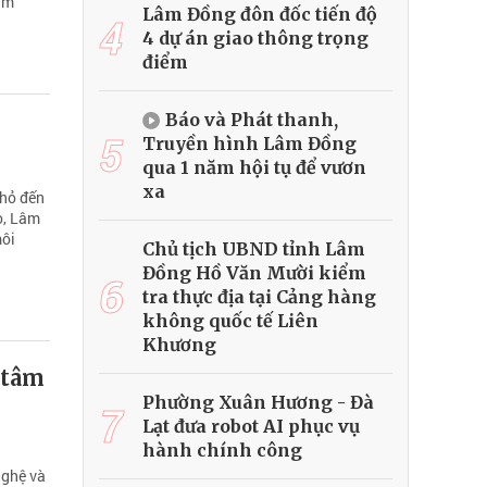
ăm
Lâm Đồng đôn đốc tiến độ
4
4 dự án giao thông trọng
điểm
Báo và Phát thanh,
5
Truyền hình Lâm Đồng
qua 1 năm hội tụ để vươn
xa
nhỏ đến
o, Lâm
môi
Chủ tịch UBND tỉnh Lâm
Đồng Hồ Văn Mười kiểm
6
tra thực địa tại Cảng hàng
không quốc tế Liên
Khương
 tâm
Phường Xuân Hương - Đà
7
Lạt đưa robot AI phục vụ
hành chính công
nghệ và