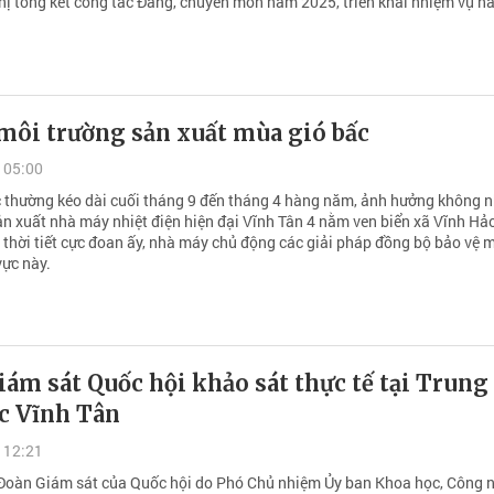
hị tổng kết công tác Đảng, chuyên môn năm 2025, triển khai nhiệm vụ n
môi trường sản xuất mùa gió bấc
 05:00
 thường kéo dài cuối tháng 9 đến tháng 4 hàng năm, ảnh hưởng không 
ản xuất nhà máy nhiệt điện hiện đại Vĩnh Tân 4 nằm ven biển xã Vĩnh Hả
 thời tiết cực đoan ấy, nhà máy chủ động các giải pháp đồng bộ bảo vệ 
vực này.
ám sát Quốc hội khảo sát thực tế tại Trung
ực Vĩnh Tân
 12:21
Đoàn Giám sát của Quốc hội do Phó Chủ nhiệm Ủy ban Khoa học, Công 