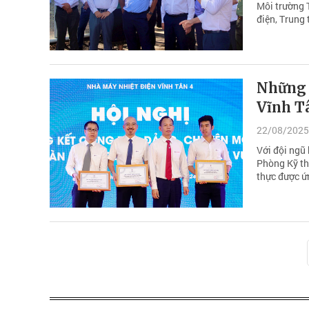
Môi trường 
điện, Trung 
Những s
Vĩnh T
22/08/2025
Với đội ngũ 
Phòng Kỹ th
thực được ứ