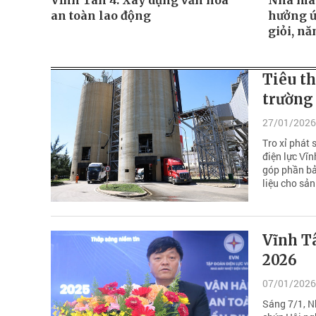
Vĩnh Tân 4: Xây dựng văn hóa
Nhà máy
an toàn lao động
hưởng ứ
giỏi, nă
Tiêu th
trường
27/01/2026
Tro xỉ phát 
điện lực Vĩn
góp phần bả
liệu cho sản
Vĩnh Tâ
2026
07/01/2026
Sáng 7/1, N