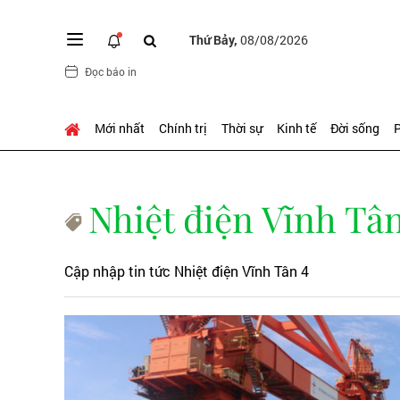
Thứ Bảy,
08/08/2026
Đọc báo in
Mới nhất
Chính trị
Thời sự
Kinh tế
Đời sống
P
Nhiệt điện Vĩnh Tân
Cập nhập tin tức Nhiệt điện Vĩnh Tân 4