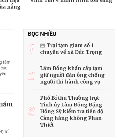
iên liệu
Vĩnh Tân 4 hành trình tỏa sáng
mùa nắng
ĐỌC NHIỀU
1
Trại tạm giam số 1
chuyển về xã Đức Trọng
ng tâm
 cực
Lâm Đồng khẩn cấp tạm
2
uyên
giữ người đàn ông chống
người thi hành công vụ
Phó Bí thư Thường trực
 năm
Tỉnh ủy Lâm Đồng Đặng
3
Hồng Sỹ kiểm tra tiến độ
Cảng hàng không Phan
Thiết
N) tổ