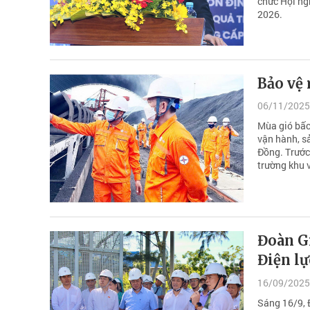
chức Hội ng
2026.
Bảo vệ 
06/11/2025
Mùa gió bấc
vận hành, s
Đồng. Trước
trường khu 
Đoàn Gi
Điện l
16/09/2025
Sáng 16/9, 