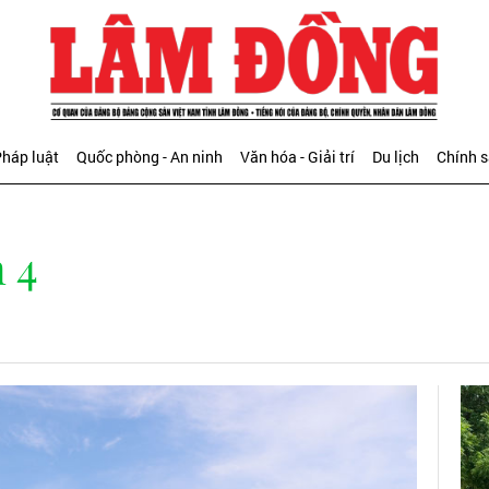
háp luật
Quốc phòng - An ninh
Văn hóa - Giải trí
Du lịch
Chính 
 4