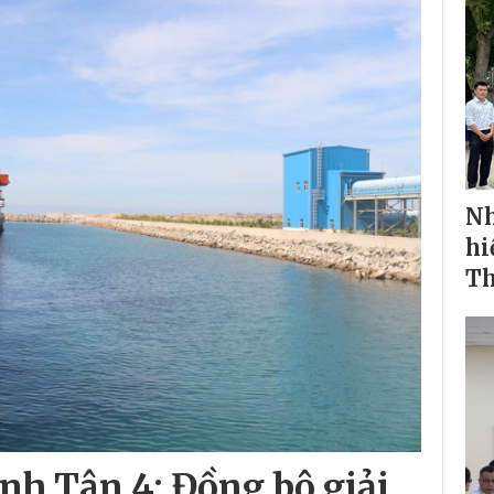
Nh
hi
Th
nh Tân 4: Đồng bộ giải