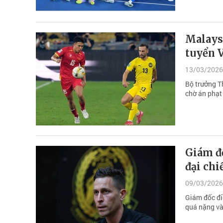
Malaysi
tuyển 
13/03/2026
Bộ trưởng T
chờ án phạt 
Giám đ
đại chi
09/03/2026
Giám đốc đi
quá nặng và