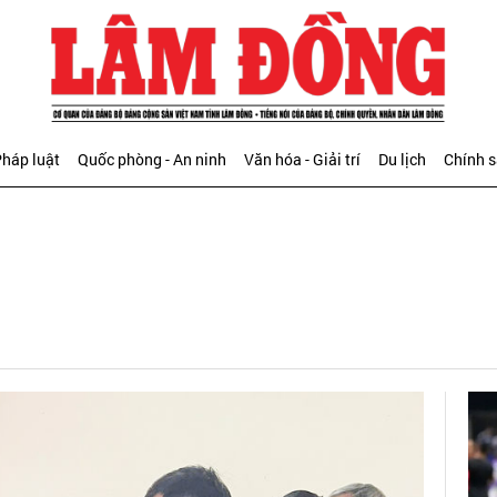
háp luật
Quốc phòng - An ninh
Văn hóa - Giải trí
Du lịch
Chính 