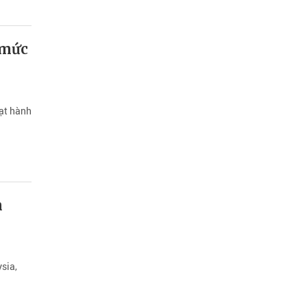
 mức
hạt hành
m
sia,