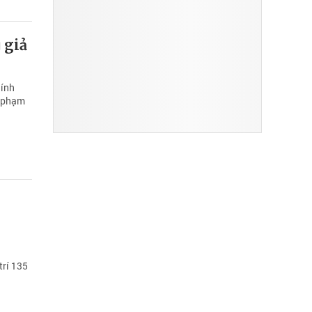
 giả
hính
i phạm
trí 135