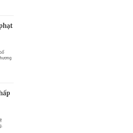
 phạt
 bổ
 thương
chấp
ệ
g.