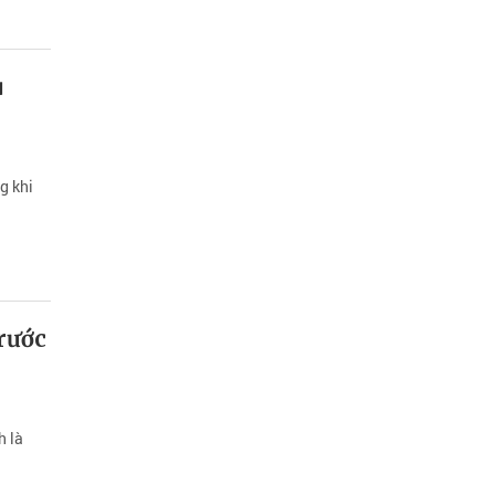
u
g khi
rước
h là