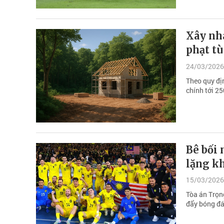
Xây nhà
phạt tù
24/03/2026
Theo quy địn
chính tới 25
Bê bối 
lặng k
15/03/2026
Tòa án Trọn
đẩy bóng đá