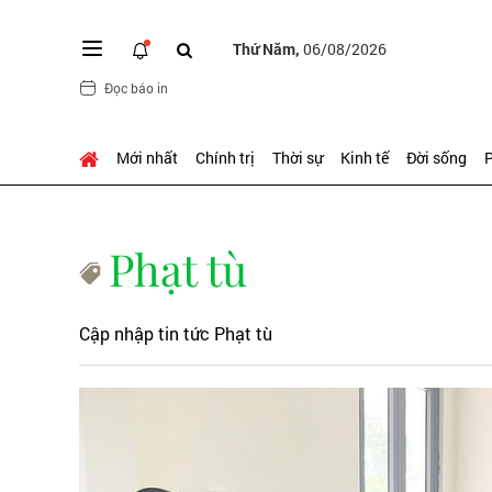
Thứ Năm,
06/08/2026
Đọc báo in
Mới nhất
Chính trị
Thời sự
Kinh tế
Đời sống
P
Phạt tù
Cập nhập tin tức Phạt tù