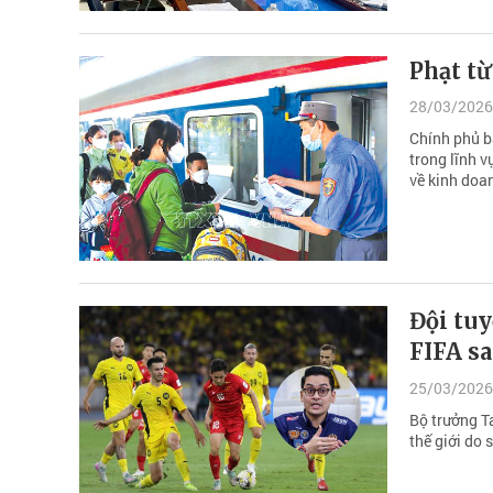
Phạt từ
28/03/2026
Chính phủ b
trong lĩnh v
về kinh doa
Đội tuy
FIFA sa
25/03/2026
Bộ trưởng Ta
thế giới do 