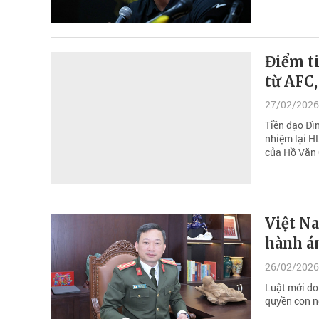
Điểm ti
từ AFC,
27/02/2026
Tiền đạo Đìn
nhiệm lại H
của Hồ Văn
Việt N
hành á
26/02/2026
Luật mới do
quyền con n