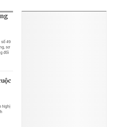
ĐỌC NHIỀU
ong
 số 49
ng, sơ
ng đối
cuộc
n Nghị
nh