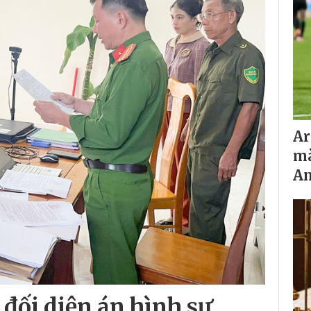
Ar
mà
A
 đối diện án hình sự