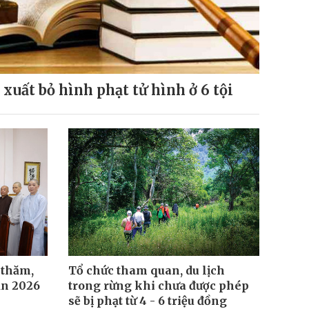
 xuất bỏ hình phạt tử hình ở 6 tội
 thăm,
Tổ chức tham quan, du lịch
ản 2026
trong rừng khi chưa được phép
sẽ bị phạt từ 4 - 6 triệu đồng