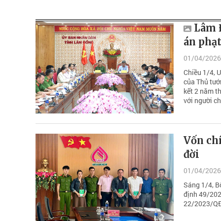
Lâm 
án phạt
01/04/2026
Chiều 1/4, 
của Thủ tướ
kết 2 năm t
với người c
Vốn chí
đời
01/04/2026
Sáng 1/4, B
định 49/202
22/2023/QĐ-