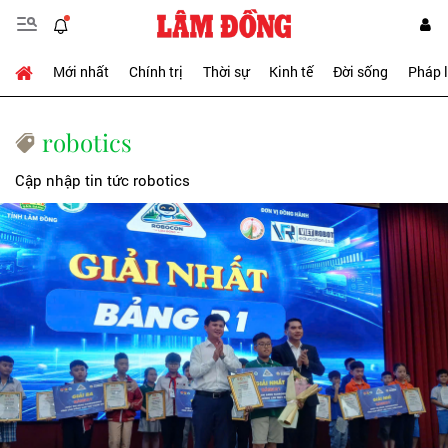
Mới nhất
Chính trị
Thời sự
Kinh tế
Đời sống
Pháp 
robotics
Cập nhập tin tức robotics