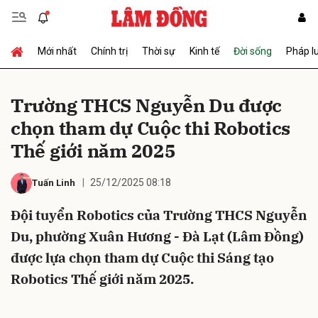
Mới nhất
Chính trị
Thời sự
Kinh tế
Đời sống
Pháp l
Gửi bình luận
Trường THCS Nguyễn Du được
chọn tham dự Cuộc thi Robotics
Thế giới năm 2025
25/12/2025 08:18
Tuấn Linh
Đội tuyển Robotics của Trường THCS Nguyễn
Hủy
Gửi
Du, phường Xuân Hương - Đà Lạt (Lâm Đồng)
được lựa chọn tham dự Cuộc thi Sáng tạo
Robotics Thế giới năm 2025.