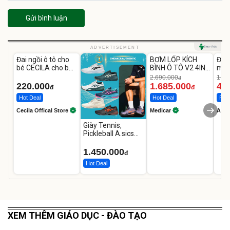
Gửi bình luận
Unmute
Unmute
U
ADVERTISEMENT
Đai ngồi ô tô cho
BƠM LỐP KÍCH
Đèn
-37%
bé CECILA cho bé
BÌNH Ô TÔ V2 4IN1
mặt
1-9 tuổi
Medicar
202
2.690.000
1.08
đ
12.000mAh
LED
220.000
1.685.000
46
đ
đ
Hot Deal
Hot Deal
Flas
Cecila Offical Store
Medicar
A do
Giày Tennis,
Pickleball A.sics
Resolution X Đủ
Các Phối Màu
1.450.000
đ
Hot Deal
XEM THÊM GIÁO DỤC - ĐÀO TẠO