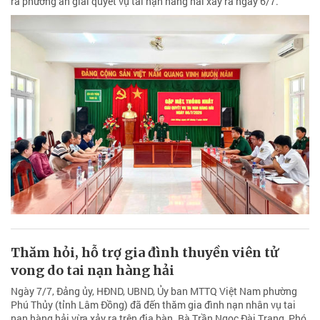
ra phương án giải quyết vụ tai nạn hàng hải xảy ra ngày 6/7.
Thăm hỏi, hỗ trợ gia đình thuyền viên tử
vong do tai nạn hàng hải
Ngày 7/7, Đảng ủy, HĐND, UBND, Ủy ban MTTQ Việt Nam phường
Phú Thủy (tỉnh Lâm Đồng) đã đến thăm gia đình nạn nhân vụ tai
nạn hàng hải vừa xảy ra trên địa bàn. Bà Trần Ngọc Đài Trang, Phó