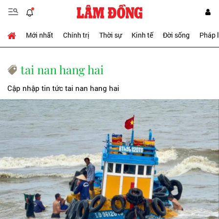
Mới nhất
Chính trị
Thời sự
Kinh tế
Đời sống
Pháp 
tai nan hang hai
Cập nhập tin tức tai nan hang hai