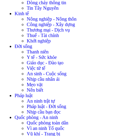
Dòng chảy thông tin
Tin Tây Nguyên
Kinh tế
Nông nghiệp - Nông thôn
Công nghiệp - Xây dựng
Thương mại - Dịch vụ
Thuế - Tài chính
Khởi nghiệp
Đời sống
Thanh niên
Y tế - Sức khỏe
Giáo dục - Đào tạo
Việc tử tế
An sinh - Cuộc sống
Nhịp cầu nhân ái
Mẹo vặt
Nên biết
Pháp luật
An ninh trật tự
Pháp luật - Đời sống
Nhịp cầu bạn đọc
Quốc phòng - An ninh
Quốc phòng toàn dân
Vì an ninh Tổ quốc
Vũ khí - Trang bị