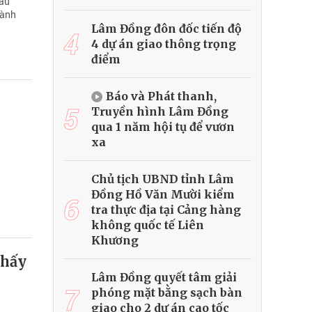
sâu
hành
Lâm Đồng đôn đốc tiến độ
4
4 dự án giao thông trọng
điểm
Báo và Phát thanh,
5
Truyền hình Lâm Đồng
qua 1 năm hội tụ để vươn
xa
Chủ tịch UBND tỉnh Lâm
Đồng Hồ Văn Mười kiểm
6
tra thực địa tại Cảng hàng
không quốc tế Liên
Khương
thấy
Lâm Đồng quyết tâm giải
7
phóng mặt bằng sạch bàn
giao cho 2 dự án cao tốc