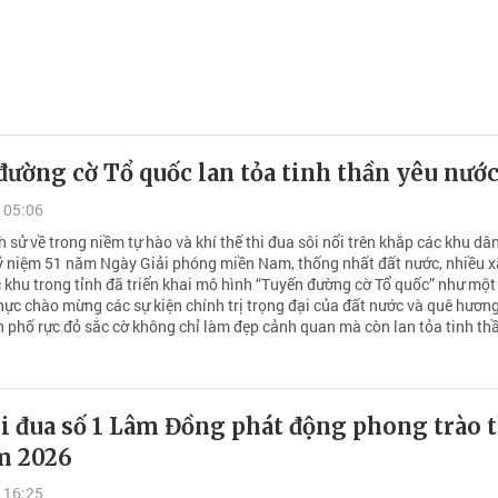
ường cờ Tổ quốc lan tỏa tinh thần yêu nướ
 05:06
h sử về trong niềm tự hào và khí thế thi đua sôi nổi trên khắp các khu dân
ỷ niệm 51 năm Ngày Giải phóng miền Nam, thống nhất đất nước, nhiều x
 khu trong tỉnh đã triển khai mô hình “Tuyến đường cờ Tổ quốc” như một
hực chào mừng các sự kiện chính trị trọng đại của đất nước và quê hương
 phố rực đỏ sắc cờ không chỉ làm đẹp cảnh quan mà còn lan tỏa tinh th
i đua số 1 Lâm Đồng phát động phong trào t
m 2026
 16:25