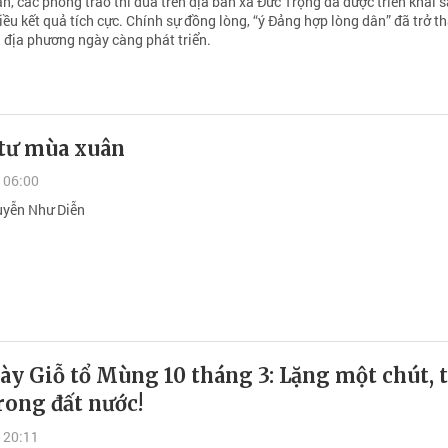
, các phong trào thi đua trên địa bàn xã Đức Trọng đã được triển khai 
iều kết quả tích cực. Chính sự đồng lòng, “ý Đảng hợp lòng dân” đã trở t
 địa phương ngày càng phát triển.
tư mùa xuân
 06:00
uyễn Như Diễn
y Giỗ tổ Mùng 10 tháng 3: Lặng một chút, 
rong đất nước!
 20:11