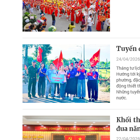
Tuyến đ
24/04/2026
Tháng tư lịc
Hướng tới k
phường, đặc
động thiết t
Những tuyến
nước.
Khối th
đua nă
22/04/2026