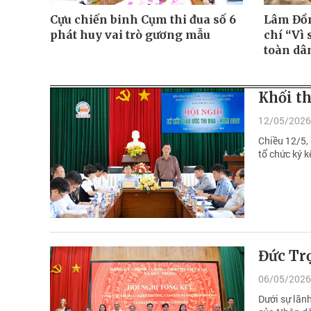
Cựu chiến binh Cụm thi đua số 6
Lâm Đồn
phát huy vai trò gương mẫu
chí “Vì 
toàn dâ
Khối th
12/05/2026
Chiều 12/5, 
tổ chức ký k
Đức Tr
06/05/2026
Dưới sự lãn