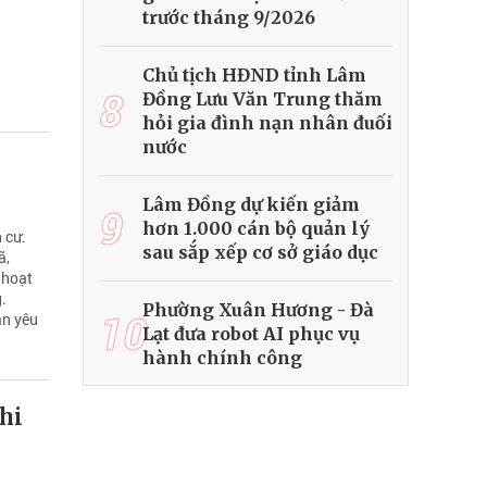
trước tháng 9/2026
Chủ tịch HĐND tỉnh Lâm
8
Đồng Lưu Văn Trung thăm
hỏi gia đình nạn nhân đuối
nước
c
Lâm Đồng dự kiến giảm
9
hơn 1.000 cán bộ quản lý
 cư.
sau sắp xếp cơ sở giáo dục
ã,
 hoạt
.
Phường Xuân Hương - Đà
10
ần yêu
Lạt đưa robot AI phục vụ
hành chính công
hi