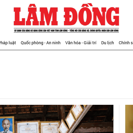
háp luật
Quốc phòng - An ninh
Văn hóa - Giải trí
Du lịch
Chính 