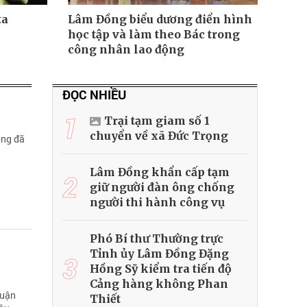
ta
Lâm Đồng biểu dương điển hình
học tập và làm theo Bác trong
công nhân lao động
ĐỌC NHIỀU
1
Trại tạm giam số 1
chuyển về xã Đức Trọng
ồng đã
Lâm Đồng khẩn cấp tạm
2
giữ người đàn ông chống
người thi hành công vụ
Phó Bí thư Thường trực
Tỉnh ủy Lâm Đồng Đặng
3
Hồng Sỹ kiểm tra tiến độ
Cảng hàng không Phan
huận
Thiết