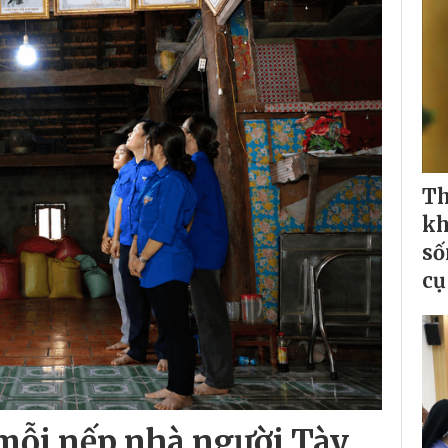
Th
kh
số
cụ
mỗi nếp nhà người Tày,