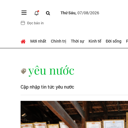
Thứ Sáu,
07/08/2026
Đọc báo in
Mới nhất
Chính trị
Thời sự
Kinh tế
Đời sống
P
yêu nước
Cập nhập tin tức yêu nước