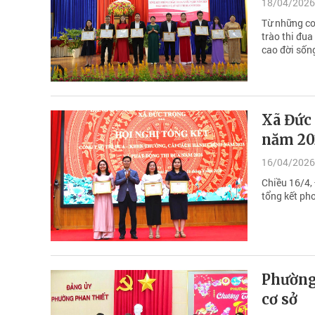
18/04/2026
Từ những con
trào thi đu
cao đời sốn
Xã Đức
năm 20
16/04/2026
Chiều 16/4,
tổng kết ph
Phường
cơ sở