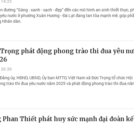
 14:25
 đường “Sáng - xanh - sạch - đẹp” đến các mô hình an sinh thiết thực, 
a yêu nước ở phường Xuân Hương - Đà Lạt đang lan tỏa mạnh mẽ, góp ph
g Nhân dân.
 Trọng phát động phong trào thi đua yêu n
26
 20:39
 Đảng ủy, HĐND, UBND, Ủy ban MTTQ Việt Nam xã Đức Trọng tổ chức Hội
ong trào thi đua yêu nước năm 2025 và phát động phong trào thi đua nă
 Phan Thiết phát huy sức mạnh đại đoàn kế