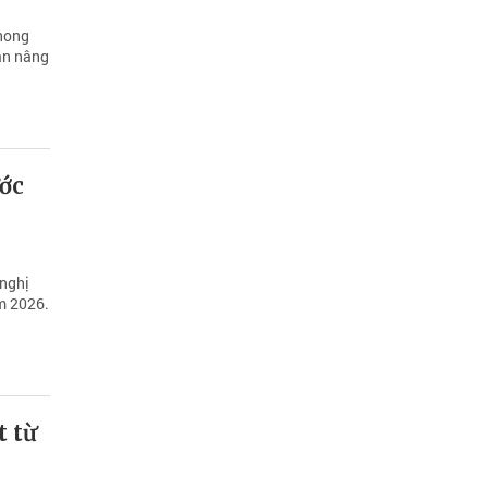
phong
ần nâng
ước
 nghị
m 2026.
t từ