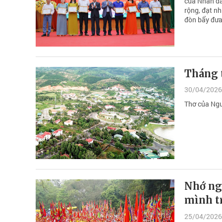
của Nhân dân
rộng, đạt nh
đòn bẩy đưa
Tháng 
30/04/2026
Thơ của Ng
Nhớ ngà
mình t
25/04/2026