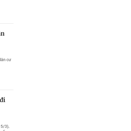
ân
dân cư
đi
15/3),