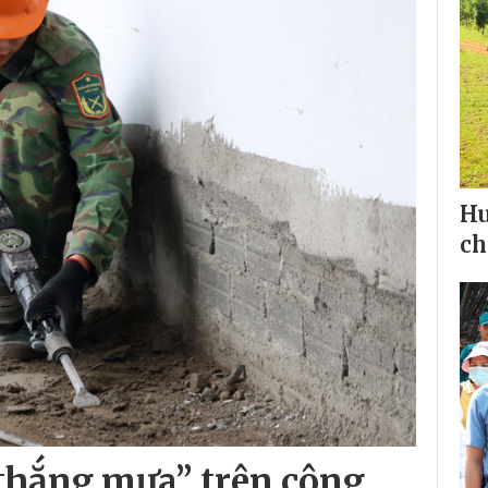
Hu
ch
 thắng mưa” trên công