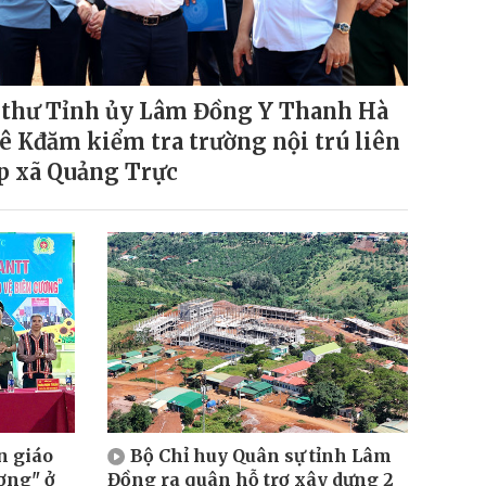
 thư Tỉnh ủy Lâm Đồng Y Thanh Hà
ê Kđăm kiểm tra trường nội trú liên
p xã Quảng Trực
n giáo
Bộ Chỉ huy Quân sự tỉnh Lâm
ơng" ở
Đồng ra quân hỗ trợ xây dựng 2