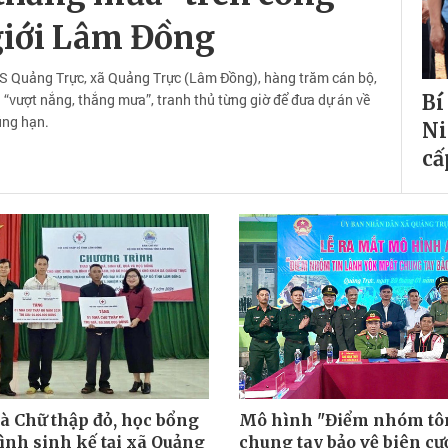
giới Lâm Đồng
CS Quảng Trực, xã Quảng Trực (Lâm Đồng), hàng trăm cán bộ,
 “vượt nắng, thắng mưa”, tranh thủ từng giờ để đưa dự án về
Bí
úng hạn.
Ni
cấ
à Chữ thập đỏ, học bổng
Mô hình "Điểm nhóm tô
ình sinh kế tại xã Quảng
chung tay bảo vệ biên cư