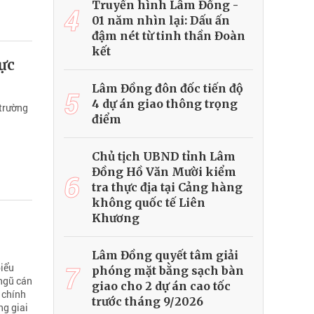
Truyền hình Lâm Đồng -
4
01 năm nhìn lại: Dấu ấn
đậm nét từ tinh thần Đoàn
kết
ực
Lâm Đồng đôn đốc tiến độ
5
4 dự án giao thông trọng
 trường
điểm
Chủ tịch UBND tỉnh Lâm
Đồng Hồ Văn Mười kiểm
6
tra thực địa tại Cảng hàng
không quốc tế Liên
Khương
Lâm Đồng quyết tâm giải
7
biểu
phóng mặt bằng sạch bàn
 ngũ cán
giao cho 2 dự án cao tốc
 chính
trước tháng 9/2026
ng giai