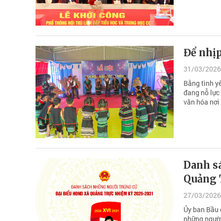
Để nhị
31/03/2026
Bằng tình y
đang nỗ lực 
văn hóa nơi
Danh s
Quảng 
27/03/2026
Ủy ban Bầu 
những người