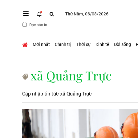
Thứ Năm,
06/08/2026
Đọc báo in
Mới nhất
Chính trị
Thời sự
Kinh tế
Đời sống
P
xã Quảng Trực
Cập nhập tin tức xã Quảng Trực