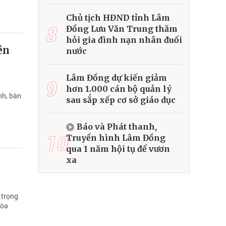
Chủ tịch HĐND tỉnh Lâm
8
Đồng Lưu Văn Trung thăm
hỏi gia đình nạn nhân đuối
ên
nước
Lâm Đồng dự kiến giảm
9
hơn 1.000 cán bộ quản lý
nh, bàn
sau sắp xếp cơ sở giáo dục
Báo và Phát thanh,
10
Truyền hình Lâm Đồng
qua 1 năm hội tụ để vươn
xa
 trọng
hòa