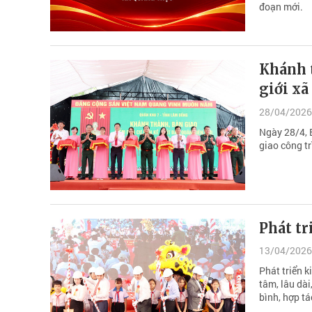
đoạn mới.
Khánh 
giới x
28/04/2026
Ngày 28/4, 
giao công tr
Phát tr
13/04/2026
Phát triển k
tâm, lâu dài
bình, hợp tá