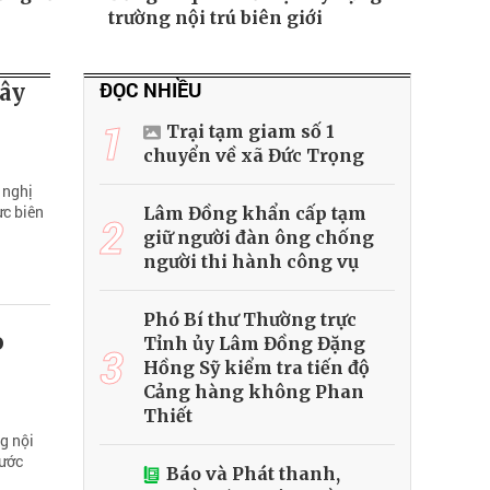
trường nội trú biên giới
ĐỌC NHIỀU
xây
1
Trại tạm giam số 1
chuyển về xã Đức Trọng
 nghị
ực biên
Lâm Đồng khẩn cấp tạm
2
giữ người đàn ông chống
người thi hành công vụ
Phó Bí thư Thường trực
o
Tỉnh ủy Lâm Đồng Đặng
3
Hồng Sỹ kiểm tra tiến độ
Cảng hàng không Phan
Thiết
g nội
rước
Báo và Phát thanh,