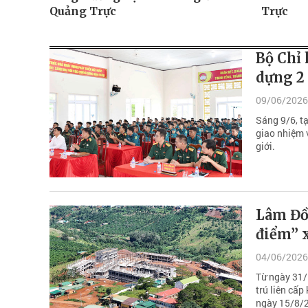
Quảng Trực
Trực
Bộ Chỉ 
dựng 2 
09/06/2026
Sáng 9/6, t
giao nhiệm v
giới.
Lâm Đồ
điểm” x
04/06/2026
Từ ngày 31/
trú liên cấp
ngày 15/8/