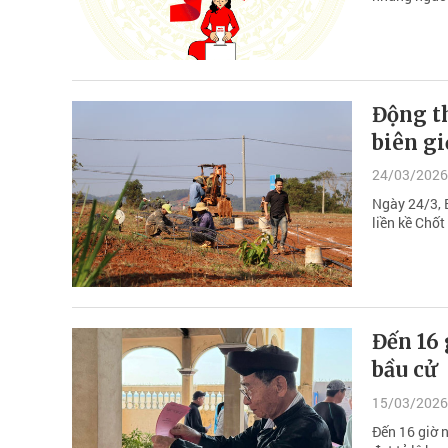
Động th
biên g
24/03/2026
Ngày 24/3, 
liền kề Chốt
Đến 16 
bầu cử
15/03/2026
Đến 16 giờ n