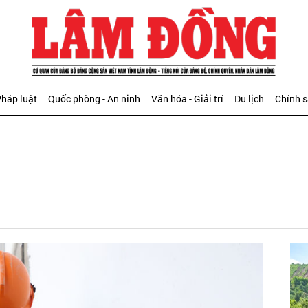
háp luật
Quốc phòng - An ninh
Văn hóa - Giải trí
Du lịch
Chính 