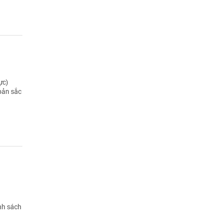
ực)
 bản sắc
nh sách